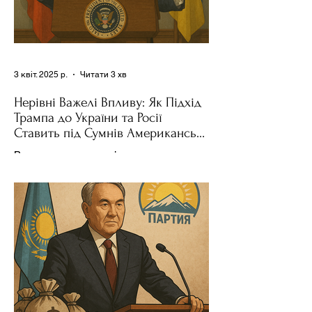
3 квіт. 2025 р.
Читати 3 хв
Нерівні Важелі Впливу: Як Підхід
Трампа до України та Росії
Ставить під Сумнів Американську
Держполітику
Використання важелів впливу – як
позитивних, так і негативних – для
зміни поведінки інших держав завжди
було невід'ємною частиною...