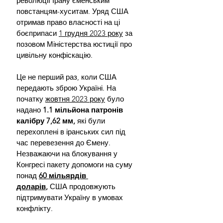
революції Ірану єменським 
повстанцям-хуситам. Уряд США 
отримав право власності на ці 
боєприпаси 
1 грудня 2023 року
 за 
позовом Міністерства юстиції про 
цивільну конфіскацію.
Це не перший раз, коли США 
передають зброю Україні. На 
початку 
жовтня 2023 року
 було 
надано 
1.1 мільйона патронів 
калібру 7,62 мм, 
які були 
перехоплені в іранських сил під 
час перевезення до Ємену. 
Незважаючи на блокування у 
Конгресі пакету допомоги на суму 
понад 
60 мільярдів 
доларів
,
 США продовжують 
підтримувати Україну в умовах 
конфлікту.