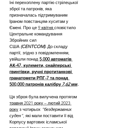
їні перехоплену партію стрілецької 
зброї та патронів, яка 
призначалась підтримуваним 
Іраном повстанцям-хуситам у 
Ємені. Про це 
9 квітня 
сповістило 
Центральне командування 
Збройних сил 
США
 (CENTCOM).
 До складу 
партії, згідно з повідомленням, 
увійшли понад 
5,000 автоматів 
АК-47, кулемети, снайперські 
гвинтівки, ручні протитанкові 
гранатомети РПГ-7 та понад 
500,000 патронів калібру 
7,62 мм
.
Ця зброя була вилучена протягом 
травня 2021 року – лютий 2023 
року
 з чотирьох 
“бездержавних 
суден”,
 які мали поставити її від 
Корпусу вартових ісламської 