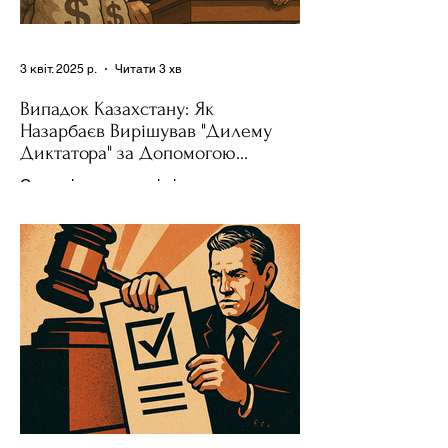
3 квіт. 2025 р.
Читати 3 хв
Випадок Казахстану: Як
Назарбаєв Вирішував "Дилему
Диктатора" за Допомогою
Ресурсів та Партії
Сучасні авторитарні лідери часто
проводять вибори, але не для чесної
конкуренції, а для зміцнення своєї
влади. Як пояснює Масаакі...