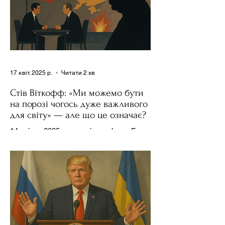
17 квіт. 2025 р.
Читати 2 хв
Стів Віткофф: «Ми можемо бути
на порозі чогось дуже важливого
для світу» — але що це означає?
14 квітня 2025 року , в інтерв’ю на Fox
News , спецпосланець Дональда
Трампа та бізнесмен Стів Віткофф
поділився враженнями після...