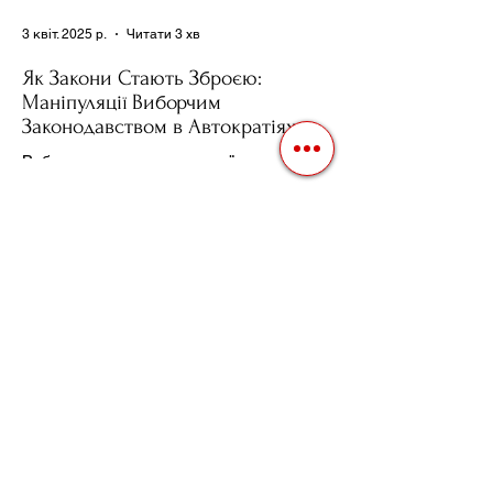
3 квіт. 2025 р.
Читати 3 хв
Як Закони Стають Зброєю:
Маніпуляції Виборчим
Законодавством в Автократіях
Вибори в авторитарних країнах часто
нагадують спектакль, де результат
відомий заздалегідь. Замість чесної
боротьби за владу, вони...
3 квіт. 2025 р.
Читати 2 хв