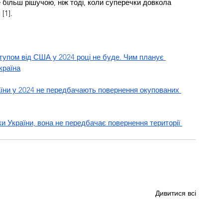
більш рішучою, ніж тоді, коли суперечки довкола 
[1].
тупом від США у 2024 році не буде. Чим планує 
країна
їни у 2024 не передбачають повернення окупованих 
и України, вона не передбачає повернення території 
Дивитися всі