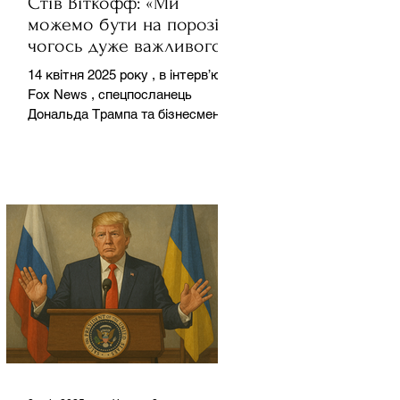
Стів Віткофф: «Ми
можемо бути на порозі
чогось дуже важливого
для світу» — але що це
14 квітня 2025 року , в інтерв’ю на
означає?
Fox News , спецпосланець
Дональда Трампа та бізнесмен
Стів Віткофф поділився
враженнями після...