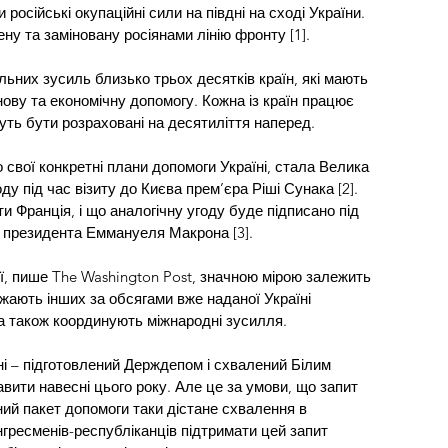
російські окупаційні сили на півдні на сході України. 
ну та заміновану росіянами лінію фронту [1].
ьних зусиль близько трьох десятків країн, які мають 
нову та економічну допомогу. Кожна із країн працює 
уть бути розраховані на десятиліття наперед.
свої конкретні плани допомоги Україні, стала Велика 
ду під час візиту до Києва прем’єра Ріші Сунака [2]. 
 Франція, і що аналогічну угоду буде підписано під 
о президента Еммануеля Макрона [3].
гії, пише The Washington Post, значною мірою залежить 
жають інших за обсягами вже наданої Україні 
 а також координують міжнародні зусилля.
ні – підготовлений Держдепом і схвалений Білим 
ити навесні цього року. Але це за умови, що запит 
ий пакет допомоги таки дістане схвалення в 
нгресменів-республіканців підтримати цей запит 