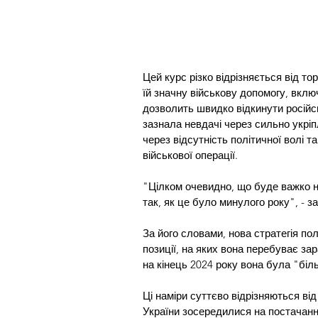
Цей курс різко відрізняється від т
їй значну військову допомогу, вклю
дозволить швидко відкинути російсь
зазнала невдачі через сильно укріпл
через відсутність політичної волі 
військової операції.
"Цілком очевидно, що буде важко н
так, як це було минулого року", - з
За його словами, нова стратегія пол
позиції, на яких вона перебуває за
на кінець 2024 року вона була "бі
Ці наміри суттєво відрізняються від
України зосередилися на постачання