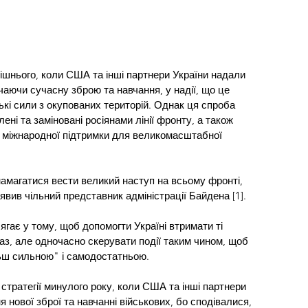
орішнього, коли США та інші партнери України надали 
чаючи сучасну зброю та навчання, у надії, що це 
кі сили з окупованих територій. Однак ця спроба 
ені та заміновані росіянами лінії фронту, а також 
та міжнародної підтримки для великомасштабної 
амагатися вести великий наступ на всьому фронті, 
аявив чільний представник адміністрації Байдена [1].
ягає у тому, щоб допомогти Україні втримати ті 
раз, але одночасно скерувати події таким чином, щоб 
льш сильною" і самодостатньою.
 стратегії минулого року, коли США та інші партнери 
 нової зброї та навчанні військових, бо сподівалися, 