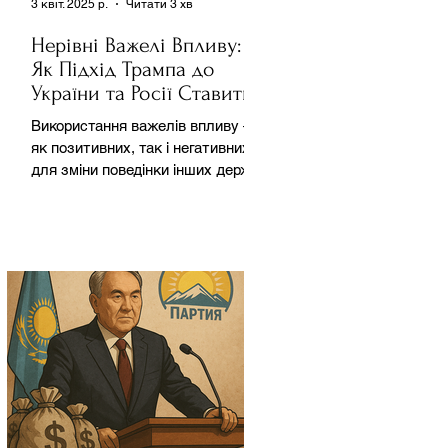
3 квіт. 2025 р.
Читати 3 хв
Нерівні Важелі Впливу:
Як Підхід Трампа до
України та Росії Ставить
під Сумнів Американську
Використання важелів впливу –
Держполітику
як позитивних, так і негативних –
для зміни поведінки інших держав
завжди було невід'ємною
частиною...