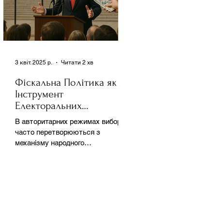
3 квіт. 2025 р.
Читати 2 хв
Фіскальна Політика як
Інструмент
Електоральних
Маніпуляцій в
В авторитарних режимах вибори
Автократіях
часто перетворюються з
механізму народного
волевиявлення на інструмент
утримання влади та
демонстрації...