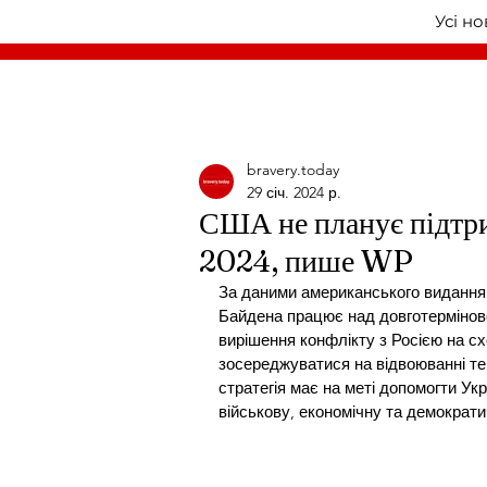
Усі н
bravery.today
29 січ. 2024 р.
США не планує підтри
2024, пише WP
За даними американського видання 
Байдена працює над довготерміновою
вирішення конфлікту з Росією на схо
зосереджуватися на відвоюванні тери
стратегія має на меті допомогти Укра
військову, економічну та демократи