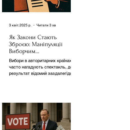
3 квіт. 2025 р.
Читати 3 хв
Як Закони Стають
Зброєю: Маніпуляції
Виборчим
Законодавством в
Вибори в авторитарних країнах
Автократіях
часто нагадують спектакль, де
результат відомий заздалегідь.
Замість чесної боротьби за владу,
вони...