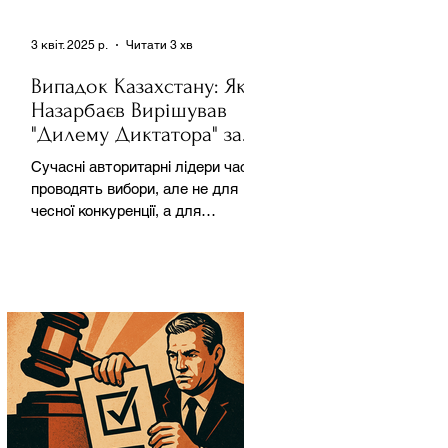
3 квіт. 2025 р.
Читати 3 хв
Випадок Казахстану: Як
Назарбаєв Вирішував
"Дилему Диктатора" за
Допомогою Ресурсів та
Сучасні авторитарні лідери часто
Партії
проводять вибори, але не для
чесної конкуренції, а для
зміцнення своєї влади. Як
пояснює Масаакі...