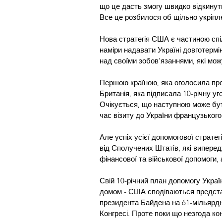
що це дасть змогу швидко відкинути 
Все це розбилося об щільно укріпле
Нова стратегія США є частиною спіл
наміри надавати Україні довготермі
над своїми зобов’язаннями, які мож
Першою країною, яка оголосила про 
Британія, яка підписала 10-річну уго
Очікується, що наступною може бути
час візиту до України французьког
Але успіх усієї допомогової страте
від Сполучених Штатів, які виперед
фінансової та військової допомоги,
Свій 10-річний план допомогу Украї
домом - США сподіваються представ
президента Байдена на 61-мільярдн
Конгресі. Проте поки що незгода ко