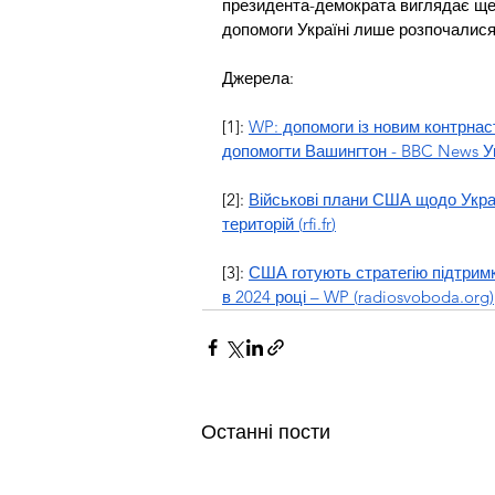
президента-демократа виглядає ще 
допомоги Україні лише розпочалися 
Джерела:
[1]: 
WP: допомоги із новим контрнас
допомогти Вашингтон - BBC News У
[2]: 
Військові плани США щодо Укра
територій (
rfi.fr
)
[3]: 
США готують стратегію підтримк
в 2024 році – WP (
radiosvoboda.org
)
Останні пости