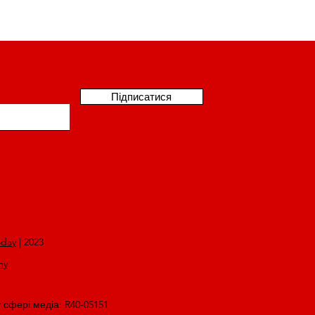
Підписатися
oday
| 2023
my
у сфері медіа: R40-05151