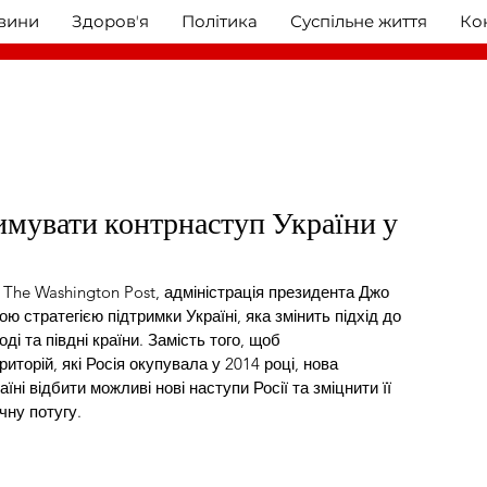
овини
Здоровʼя
Політика
Суспільне життя
Ко
мувати контрнаступ України у
The Washington Post, адміністрація президента Джо 
 стратегією підтримки Україні, яка змінить підхід до 
ді та півдні країни. Замість того, щоб 
торій, які Росія окупувала у 2014 році, нова 
їні відбити можливі нові наступи Росії та зміцнити її 
чну потугу.