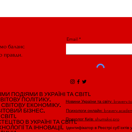
Email
ємо баланс
ю правди.
И ПОДІЯМИ В УКРАЇНІ ТА СВІТІ.
И ПОДІЯМИ В УКРАЇНІ ТА СВІТІ.
ВІТОВУ ПОЛІТИКУ.
ВІТОВУ ПОЛІТИКУ.
Новини України та світу: bravery.t
 СВІТОВУ ЕКОНОМІКУ.
 СВІТОВУ ЕКОНОМІКУ.
ІТОВИЙ БІЗНЕС.
ІТОВИЙ БІЗНЕС.
Психологи онлайн: bravery.acade
СВІТІ.
СВІТІ.
Психолог Київ: shumskyi.pro
ЕЦТВО В УКРАЇНІ ТА СВІТІ.
ЕЦТВО В УКРАЇНІ ТА СВІТІ.
НОЛОГІЇ ТА ІННОВАЦІЇ.
НОЛОГІЇ ТА ІННОВАЦІЇ.
Ідентифікатор в Реєстрі суб’єктів 