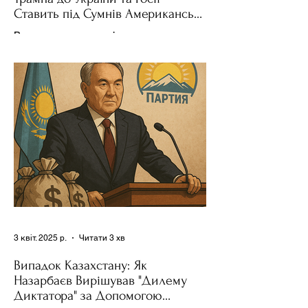
Ставить під Сумнів Американську
Держполітику
Використання важелів впливу – як
позитивних, так і негативних – для
зміни поведінки інших держав завжди
було невід'ємною частиною...
3 квіт. 2025 р.
Читати 3 хв
Випадок Казахстану: Як
Назарбаєв Вирішував "Дилему
Диктатора" за Допомогою