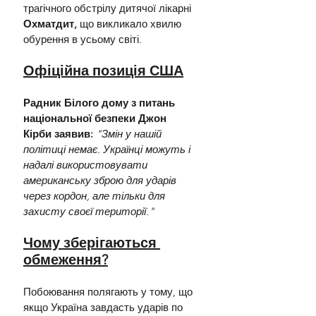
трагічного обстрілу дитячої лікарні 
Охматдит,
 що викликало хвилю 
обурення в усьому світі.
Офіційна позиція США
Радник Білого дому з питань 
національної безпеки Джон 
Кірби заявив:
"Змін у нашій 
політиці немає. Українці можуть і 
надалі використовувати 
американську зброю для ударів 
через кордон, але тільки для 
захисту своєї території."
Чому зберігаються 
обмеження?
Побоювання полягають у тому, що 
якщо Україна завдасть ударів по 