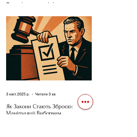
Ресурсів та Партії
Сучасні авторитарні лідери часто
проводять вибори, але не для чесної
конкуренції, а для зміцнення своєї
влади. Як пояснює Масаакі...
3 квіт. 2025 р.
Читати 3 хв
Як Закони Стають Зброєю:
Маніпуляції Виборчим
Законодавством в Автократіях
Вибори в авторитарних країнах часто
нагадують спектакль, де результат