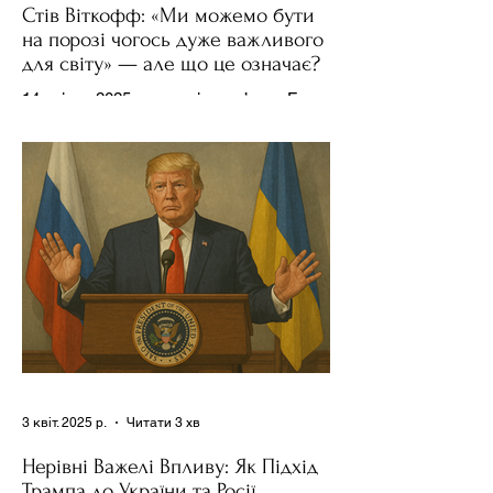
Стів Віткофф: «Ми можемо бути
на порозі чогось дуже важливого
для світу» — але що це означає?
14 квітня 2025 року , в інтерв’ю на Fox
News , спецпосланець Дональда
Трампа та бізнесмен Стів Віткофф
поділився враженнями після...
3 квіт. 2025 р.
Читати 3 хв
Нерівні Важелі Впливу: Як Підхід
Трампа до України та Росії