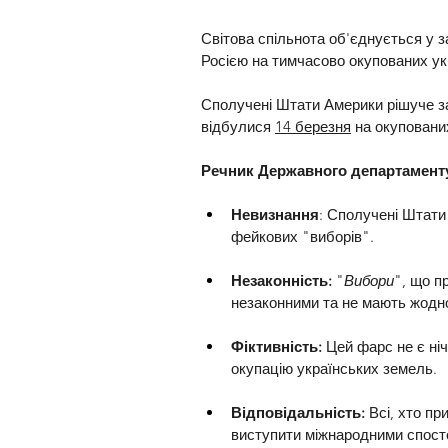
Світова спільнота об'єднується у 
Росією на тимчасово окупованих ук
Сполучені Штати Америки рішуче з
відбулися 
14 березня
 на окуповани
Речник Державного департамент
Невизнання
: Сполучені Штати 
фейкових "виборів".
Незаконність: 
"
Вибори
", що п
незаконними та не мають жодно
Фіктивність: 
Цей фарс не є ніч
окупацію українських земель.
Відповідальність: 
Всі, хто пр
виступити міжнародними спосте