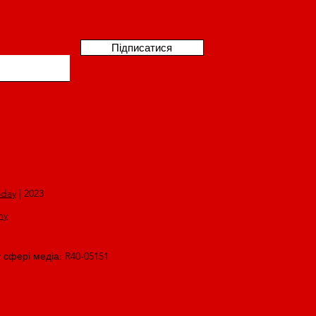
Підписатися
oday
| 2023
my
у сфері медіа: R40-05151