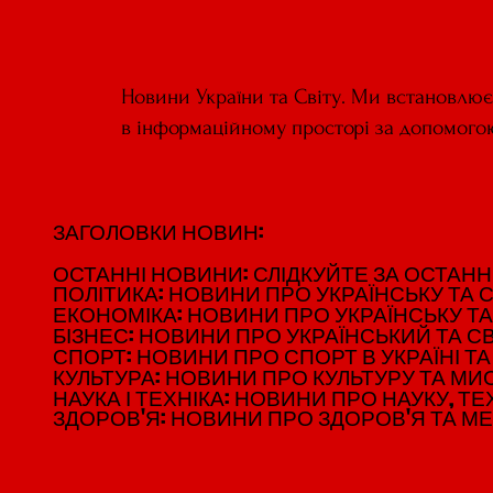
Новини України та Світу. Ми встановлю
в інформаційному просторі за допомого
ЗАГОЛОВКИ НОВИН:
ЗАГОЛОВКИ НОВИН:
ОСТАННІ НОВИНИ: СЛІДКУЙТЕ ЗА ОСТАННІМ
ОСТАННІ НОВИНИ: СЛІДКУЙТЕ ЗА ОСТАННІМ
ПОЛІТИКА: НОВИНИ ПРО УКРАЇНСЬКУ ТА С
ПОЛІТИКА: НОВИНИ ПРО УКРАЇНСЬКУ ТА С
ЕКОНОМІКА: НОВИНИ ПРО УКРАЇНСЬКУ ТА
ЕКОНОМІКА: НОВИНИ ПРО УКРАЇНСЬКУ ТА
БІЗНЕС: НОВИНИ ПРО УКРАЇНСЬКИЙ ТА СВ
БІЗНЕС: НОВИНИ ПРО УКРАЇНСЬКИЙ ТА СВ
СПОРТ: НОВИНИ ПРО СПОРТ В УКРАЇНІ ТА 
СПОРТ: НОВИНИ ПРО СПОРТ В УКРАЇНІ ТА 
КУЛЬТУРА: НОВИНИ ПРО КУЛЬТУРУ ТА МИСТ
КУЛЬТУРА: НОВИНИ ПРО КУЛЬТУРУ ТА МИСТ
НАУКА І ТЕХНІКА: НОВИНИ ПРО НАУКУ, ТЕХ
НАУКА І ТЕХНІКА: НОВИНИ ПРО НАУКУ, ТЕХ
ЗДОРОВ'Я: НОВИНИ ПРО ЗДОРОВ'Я ТА М
ЗДОРОВ'Я: НОВИНИ ПРО ЗДОРОВ'Я ТА М