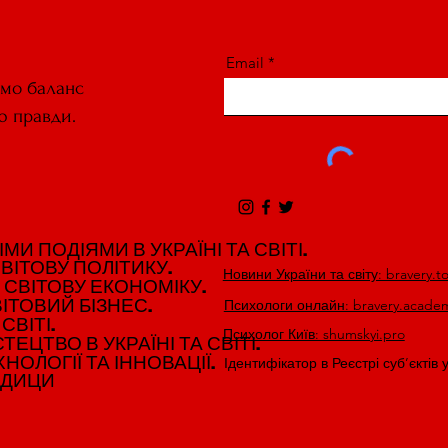
Email
ємо баланс
ю правди.
И ПОДІЯМИ В УКРАЇНІ ТА СВІТІ.
И ПОДІЯМИ В УКРАЇНІ ТА СВІТІ.
ВІТОВУ ПОЛІТИКУ.
ВІТОВУ ПОЛІТИКУ.
Новини України та світу: bravery.t
 СВІТОВУ ЕКОНОМІКУ.
 СВІТОВУ ЕКОНОМІКУ.
ІТОВИЙ БІЗНЕС.
ІТОВИЙ БІЗНЕС.
Психологи онлайн: bravery.acade
СВІТІ.
СВІТІ.
Психолог Київ: shumskyi.pro
ЕЦТВО В УКРАЇНІ ТА СВІТІ.
ЕЦТВО В УКРАЇНІ ТА СВІТІ.
НОЛОГІЇ ТА ІННОВАЦІЇ.
НОЛОГІЇ ТА ІННОВАЦІЇ.
Ідентифікатор в Реєстрі суб’єктів 
ЕДИЦИ
ЕДИЦИ