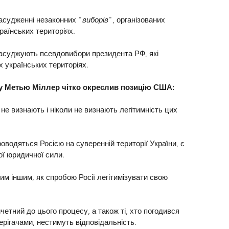
засудженні незаконних "
виборів
", організованих 
раїнських територіях.
асуджують псевдовибори президента РФ, які 
х українських територіях.
у Метью Міллер чітко окреслив позицію США:
не визнають і ніколи не визнають легітимність цих 
роводяться Росією на суверенній території України, є 
ї юридичної сили.
им іншим, як спробою Росії легітимізувати свою 
ичетний до цього процесу, а також ті, хто погодився 
рігачами, нестимуть відповідальність.