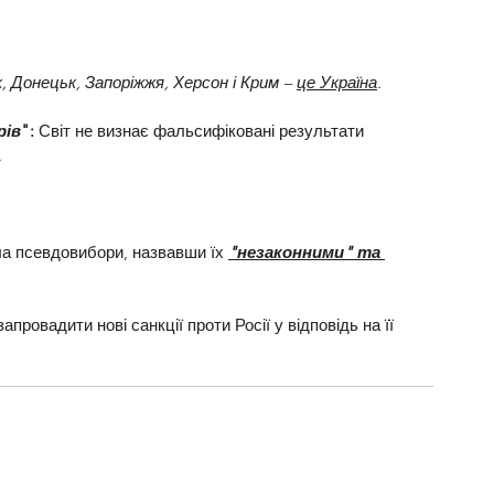
, Донецьк, Запоріжжя, Херсон і Крим – 
це Україна
.
рів
":
 Світ не визнає фальсифіковані результати 
.
а псевдовибори, назвавши їх 
"незаконними" та 
ровадити нові санкції проти Росії у відповідь на її 