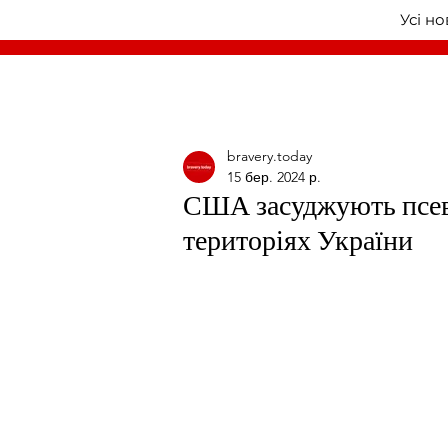
Усі н
bravery.today
15 бер. 2024 р.
США засуджують псев
територіях України