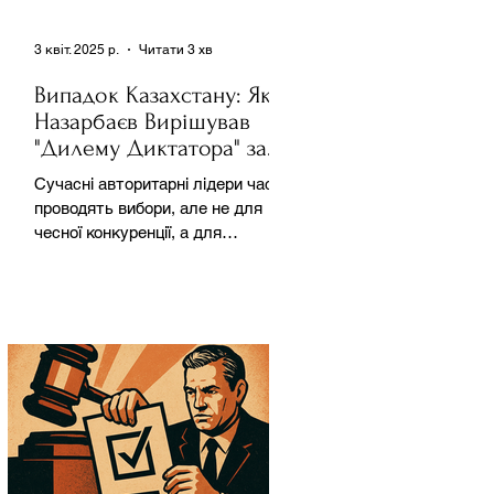
3 квіт. 2025 р.
Читати 3 хв
Випадок Казахстану: Як
Назарбаєв Вирішував
"Дилему Диктатора" за
Допомогою Ресурсів та
Сучасні авторитарні лідери часто
Партії
проводять вибори, але не для
чесної конкуренції, а для
зміцнення своєї влади. Як
пояснює Масаакі...