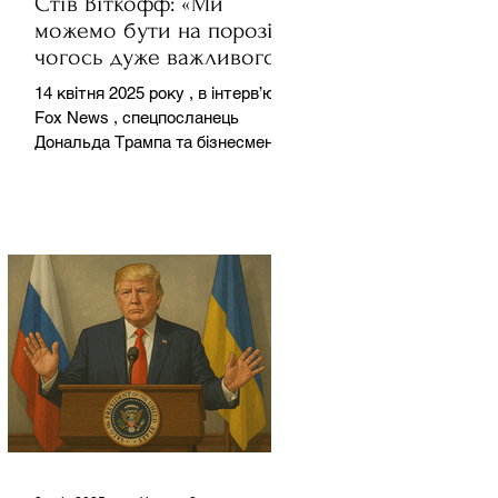
Стів Віткофф: «Ми
можемо бути на порозі
чогось дуже важливого
для світу» — але що це
14 квітня 2025 року , в інтерв’ю на
означає?
Fox News , спецпосланець
Дональда Трампа та бізнесмен
Стів Віткофф поділився
враженнями після...