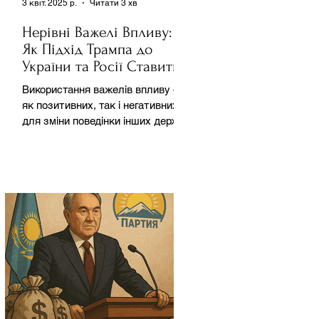
3 квіт. 2025 р.
Читати 3 хв
Нерівні Важелі Впливу:
Як Підхід Трампа до
України та Росії Ставить
під Сумнів Американську
Використання важелів впливу –
Держполітику
як позитивних, так і негативних –
для зміни поведінки інших держав
завжди було невід'ємною
частиною...