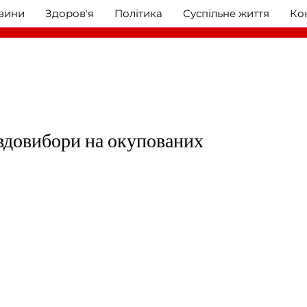
овини
Здоровʼя
Політика
Суспільне життя
Ко
довибори на окупованих