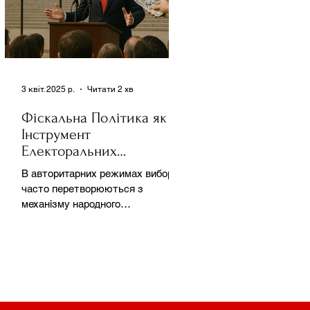
3 квіт. 2025 р.
Читати 2 хв
Фіскальна Політика як
Інструмент
Електоральних
Маніпуляцій в
В авторитарних режимах вибори
Автократіях
часто перетворюються з
механізму народного
волевиявлення на інструмент
утримання влади та
демонстрації...