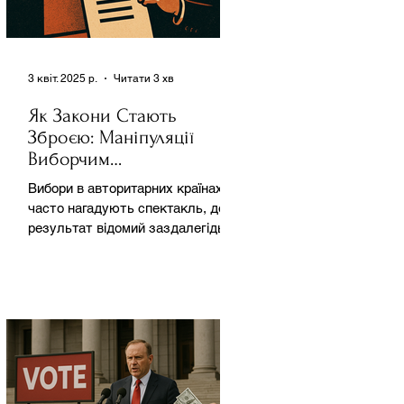
3 квіт. 2025 р.
Читати 3 хв
Як Закони Стають
Зброєю: Маніпуляції
Виборчим
Законодавством в
Вибори в авторитарних країнах
Автократіях
часто нагадують спектакль, де
результат відомий заздалегідь.
Замість чесної боротьби за владу,
вони...