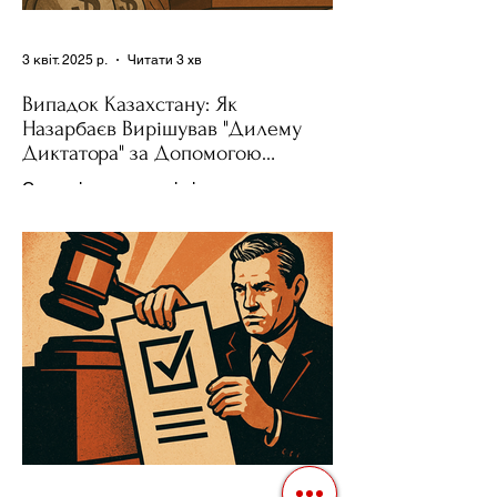
3 квіт. 2025 р.
Читати 3 хв
Випадок Казахстану: Як
Назарбаєв Вирішував "Дилему
Диктатора" за Допомогою
Ресурсів та Партії
Сучасні авторитарні лідери часто
проводять вибори, але не для чесної
конкуренції, а для зміцнення своєї
влади. Як пояснює Масаакі...