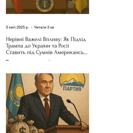
3 квіт. 2025 р.
Читати 3 хв
Нерівні Важелі Впливу: Як Підхід
Трампа до України та Росії
Ставить під Сумнів Американську
Держполітику
Використання важелів впливу – як
позитивних, так і негативних – для
зміни поведінки інших держав завжди
було невід'ємною частиною...