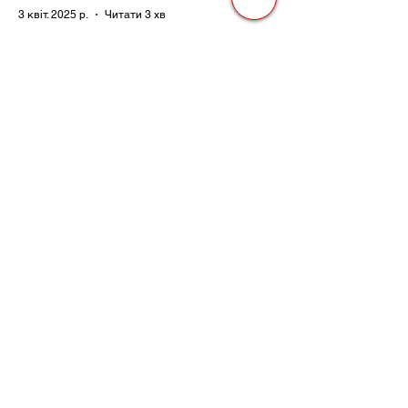
3 квіт. 2025 р.
Читати 3 хв
Як Закони Стають Зброєю:
Маніпуляції Виборчим
Законодавством в Автократіях
Вибори в авторитарних країнах часто
нагадують спектакль, де результат
відомий заздалегідь. Замість чесної
боротьби за владу, вони...
3 квіт. 2025 р.
Читати 2 хв