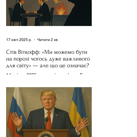
17 квіт. 2025 р.
Читати 2 хв
Стів Віткофф: «Ми можемо бути
на порозі чогось дуже важливого
для світу» — але що це означає?
14 квітня 2025 року , в інтерв’ю на Fox
News , спецпосланець Дональда
Трампа та бізнесмен Стів Віткофф
поділився враженнями після...