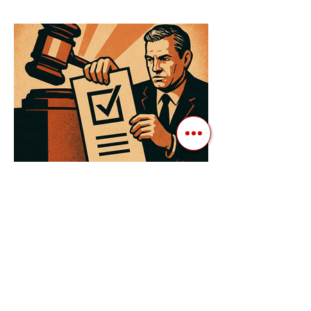
проводять вибори, але не для чесної
конкуренції, а для зміцнення своєї
влади. Як пояснює Масаакі...
3 квіт. 2025 р.
Читати 3 хв
Як Закони Стають Зброєю:
Маніпуляції Виборчим
Законодавством в Автократіях
Вибори в авторитарних країнах часто
нагадують спектакль, де результат