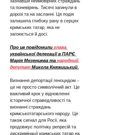
зазнавши неймовірних страждань 
та поневірянь. Тисячі загинули в 
дорозі та на засланні. Ця подія 
залишила глибоку рану в серцях 
кримських татар, яка не 
загоюється й досі.
Про це повідомили 
глава
української делегації в ПАРЄ 
Марія Мезенцева та 
народний 
депутат
 Микола Княжицький.
Визнання депортації геноцидом – 
це не просто символічний акт. Це 
важливий крок у відновленні 
історичної справедливості та 
визнанні страждань 
кримськотатарського народу. Це 
також сигнал для Росії, яка 
продовжує політику репресій та 
дискримінації кримських татар на 