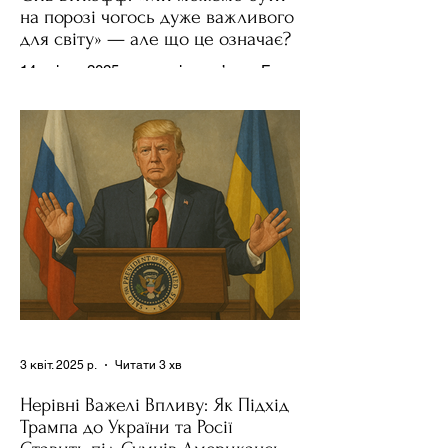
на порозі чогось дуже важливого
для світу» — але що це означає?
14 квітня 2025 року , в інтерв’ю на Fox
News , спецпосланець Дональда
Трампа та бізнесмен Стів Віткофф
поділився враженнями після...
3 квіт. 2025 р.
Читати 3 хв
Нерівні Важелі Впливу: Як Підхід
Трампа до України та Росії