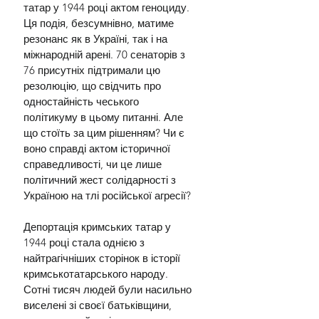
татар у 1944 році актом геноциду. 
Ця подія, безсумнівно, матиме 
резонанс як в Україні, так і на 
міжнародній арені. 70 сенаторів з 
76 присутніх підтримали цю 
резолюцію, що свідчить про 
одностайність чеського 
політикуму в цьому питанні. Але 
що стоїть за цим рішенням? Чи є 
воно справді актом історичної 
справедливості, чи це лише 
політичний жест солідарності з 
Україною на тлі російської агресії?
Депортація кримських татар у 
1944 році стала однією з 
найтрагічніших сторінок в історії 
кримськотатарського народу. 
Сотні тисяч людей були насильно 
виселені зі своєї батьківщини, 