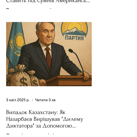
Ставить під Сумнів Американську
Держполітику
Використання важелів впливу – як
позитивних, так і негативних – для
зміни поведінки інших держав завжди
було невід'ємною частиною...
3 квіт. 2025 р.
Читати 3 хв
Випадок Казахстану: Як
Назарбаєв Вирішував "Дилему
Диктатора" за Допомогою
Ресурсів та Партії
Сучасні авторитарні лідери часто