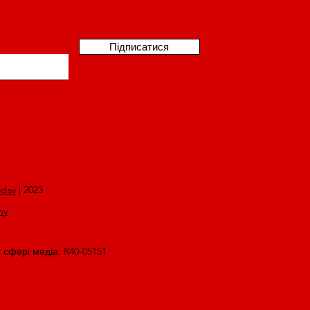
Підписатися
oday
| 2023
my
у сфері медіа: R40-05151