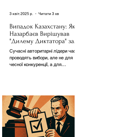
3 квіт. 2025 р.
Читати 3 хв
Випадок Казахстану: Як
Назарбаєв Вирішував
"Дилему Диктатора" за
Допомогою Ресурсів та
Сучасні авторитарні лідери часто
Партії
проводять вибори, але не для
чесної конкуренції, а для
зміцнення своєї влади. Як
пояснює Масаакі...