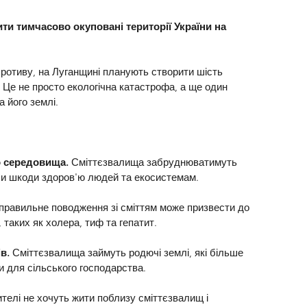
и тимчасово окуповані території України на 
ротиву, на Луганщині планують створити шість 
. Це не просто екологічна катастрофа, а ще один 
а його землі.
 середовища. 
Сміттєзвалища забруднюватимуть 
ючи шкоди здоров'ю людей та екосистемам.
правильне поводження зі сміттям може призвести до 
таких як холера, тиф та гепатит.
в. 
Сміттєзвалища займуть родючі землі, які більше 
 для сільського господарства.
ителі не хочуть жити поблизу сміттєзвалищ і 