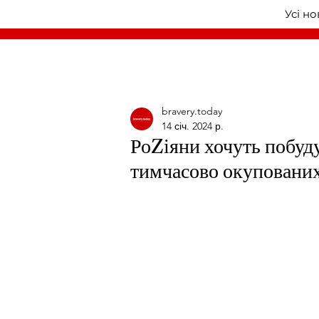
Усі н
bravery.today
14 січ. 2024 р.
РоZіяни хочуть побуд
тимчасово окупованих