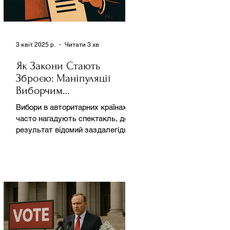
3 квіт. 2025 р.
Читати 3 хв
Як Закони Стають
Зброєю: Маніпуляції
Виборчим
Законодавством в
Вибори в авторитарних країнах
Автократіях
часто нагадують спектакль, де
результат відомий заздалегідь.
Замість чесної боротьби за владу,
вони...