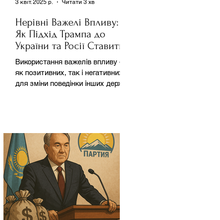
3 квіт. 2025 р.
Читати 3 хв
Нерівні Важелі Впливу:
Як Підхід Трампа до
України та Росії Ставить
під Сумнів Американську
Використання важелів впливу –
Держполітику
як позитивних, так і негативних –
для зміни поведінки інших держав
завжди було невід'ємною
частиною...