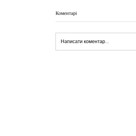
Коментарі
Написати коментар...
Стів Віткофф: «Ми можемо бу
на порозі чогось дуже важливо
для світу» — але що це означає