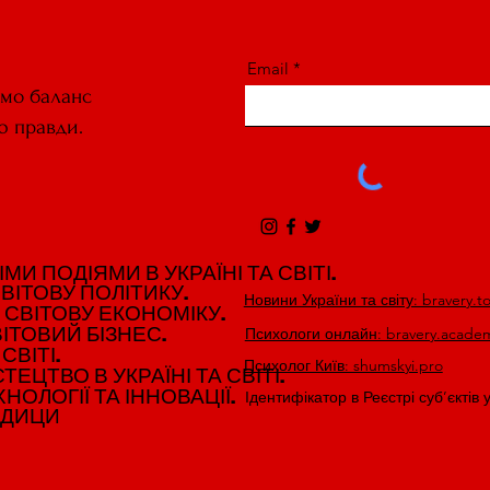
Email
ємо баланс
ю правди.
И ПОДІЯМИ В УКРАЇНІ ТА СВІТІ.
И ПОДІЯМИ В УКРАЇНІ ТА СВІТІ.
ВІТОВУ ПОЛІТИКУ.
ВІТОВУ ПОЛІТИКУ.
Новини України та світу: bravery.t
 СВІТОВУ ЕКОНОМІКУ.
 СВІТОВУ ЕКОНОМІКУ.
ІТОВИЙ БІЗНЕС.
ІТОВИЙ БІЗНЕС.
Психологи онлайн: bravery.acade
СВІТІ.
СВІТІ.
Психолог Київ: shumskyi.pro
ЕЦТВО В УКРАЇНІ ТА СВІТІ.
ЕЦТВО В УКРАЇНІ ТА СВІТІ.
НОЛОГІЇ ТА ІННОВАЦІЇ.
НОЛОГІЇ ТА ІННОВАЦІЇ.
Ідентифікатор в Реєстрі суб’єктів 
ЕДИЦИ
ЕДИЦИ