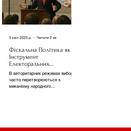
3 квіт. 2025 р.
Читати 2 хв
Фіскальна Політика як
Інструмент
Електоральних
Маніпуляцій в
В авторитарних режимах вибори
Автократіях
часто перетворюються з
механізму народного
волевиявлення на інструмент
утримання влади та
демонстрації...