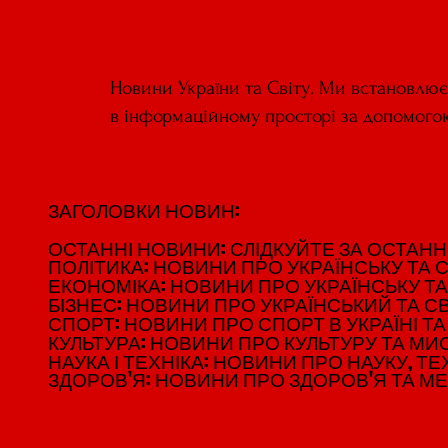
Новини України та Світу. Ми встановлю
в інформаційному просторі за допомого
ЗАГОЛОВКИ НОВИН:
ЗАГОЛОВКИ НОВИН:
ОСТАННІ НОВИНИ: СЛІДКУЙТЕ ЗА ОСТАННІМ
ОСТАННІ НОВИНИ: СЛІДКУЙТЕ ЗА ОСТАННІМ
ПОЛІТИКА: НОВИНИ ПРО УКРАЇНСЬКУ ТА С
ПОЛІТИКА: НОВИНИ ПРО УКРАЇНСЬКУ ТА С
ЕКОНОМІКА: НОВИНИ ПРО УКРАЇНСЬКУ ТА
ЕКОНОМІКА: НОВИНИ ПРО УКРАЇНСЬКУ ТА
БІЗНЕС: НОВИНИ ПРО УКРАЇНСЬКИЙ ТА СВ
БІЗНЕС: НОВИНИ ПРО УКРАЇНСЬКИЙ ТА СВ
СПОРТ: НОВИНИ ПРО СПОРТ В УКРАЇНІ ТА 
СПОРТ: НОВИНИ ПРО СПОРТ В УКРАЇНІ ТА 
КУЛЬТУРА: НОВИНИ ПРО КУЛЬТУРУ ТА МИСТ
КУЛЬТУРА: НОВИНИ ПРО КУЛЬТУРУ ТА МИСТ
НАУКА І ТЕХНІКА: НОВИНИ ПРО НАУКУ, ТЕХ
НАУКА І ТЕХНІКА: НОВИНИ ПРО НАУКУ, ТЕХ
ЗДОРОВ'Я: НОВИНИ ПРО ЗДОРОВ'Я ТА М
ЗДОРОВ'Я: НОВИНИ ПРО ЗДОРОВ'Я ТА М