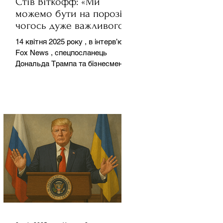
Стів Віткофф: «Ми
можемо бути на порозі
чогось дуже важливого
для світу» — але що це
14 квітня 2025 року , в інтерв’ю на
означає?
Fox News , спецпосланець
Дональда Трампа та бізнесмен
Стів Віткофф поділився
враженнями після...