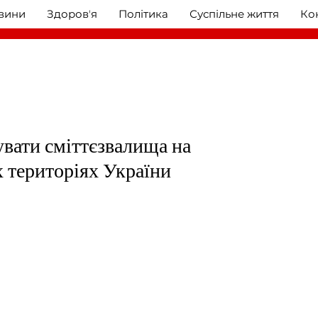
овини
Здоровʼя
Політика
Суспільне життя
Ко
увати сміттєзвалища на
 територіях України