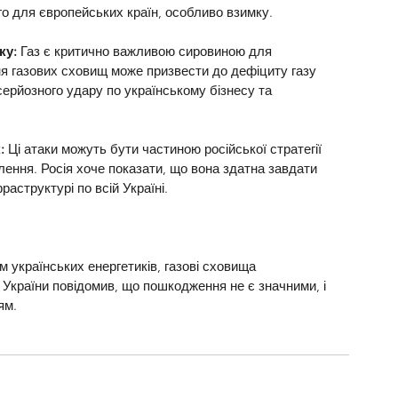
го для європейських країн, особливо взимку.
ку:
 Газ є критично важливою сировиною для 
ня газових сховищ може призвести до дефіциту газу 
серйозного удару по українському бізнесу та 
:
 Ці атаки можуть бути частиною російської стратегії 
ення. Росія хоче показати, що вона здатна завдати 
раструктурі по всій Україні.
 українських енергетиків, газові сховища 
країни повідомив, що пошкодження не є значними, і 
ям.