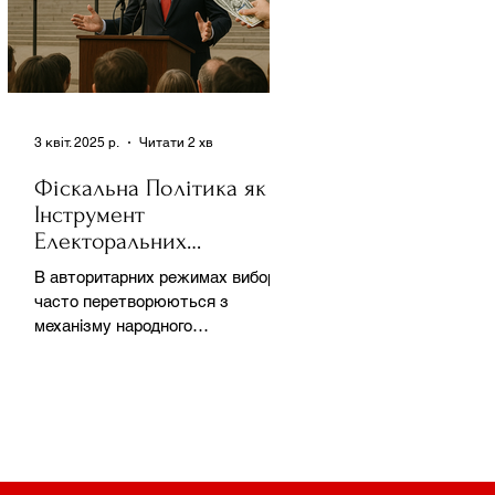
3 квіт. 2025 р.
Читати 2 хв
Фіскальна Політика як
Інструмент
Електоральних
Маніпуляцій в
В авторитарних режимах вибори
Автократіях
часто перетворюються з
механізму народного
волевиявлення на інструмент
утримання влади та
демонстрації...