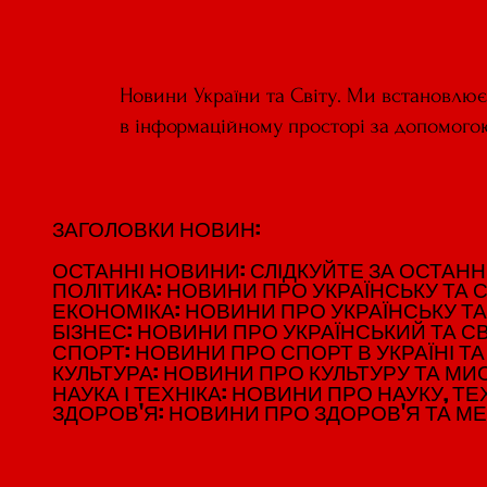
Новини України та Світу. Ми встановлю
в інформаційному просторі за допомого
ЗАГОЛОВКИ НОВИН:
ЗАГОЛОВКИ НОВИН:
ОСТАННІ НОВИНИ: СЛІДКУЙТЕ ЗА ОСТАННІМ
ОСТАННІ НОВИНИ: СЛІДКУЙТЕ ЗА ОСТАННІМ
ПОЛІТИКА: НОВИНИ ПРО УКРАЇНСЬКУ ТА С
ПОЛІТИКА: НОВИНИ ПРО УКРАЇНСЬКУ ТА С
ЕКОНОМІКА: НОВИНИ ПРО УКРАЇНСЬКУ ТА
ЕКОНОМІКА: НОВИНИ ПРО УКРАЇНСЬКУ ТА
БІЗНЕС: НОВИНИ ПРО УКРАЇНСЬКИЙ ТА СВ
БІЗНЕС: НОВИНИ ПРО УКРАЇНСЬКИЙ ТА СВ
СПОРТ: НОВИНИ ПРО СПОРТ В УКРАЇНІ ТА 
СПОРТ: НОВИНИ ПРО СПОРТ В УКРАЇНІ ТА 
КУЛЬТУРА: НОВИНИ ПРО КУЛЬТУРУ ТА МИСТ
КУЛЬТУРА: НОВИНИ ПРО КУЛЬТУРУ ТА МИСТ
НАУКА І ТЕХНІКА: НОВИНИ ПРО НАУКУ, ТЕХ
НАУКА І ТЕХНІКА: НОВИНИ ПРО НАУКУ, ТЕХ
ЗДОРОВ'Я: НОВИНИ ПРО ЗДОРОВ'Я ТА М
ЗДОРОВ'Я: НОВИНИ ПРО ЗДОРОВ'Я ТА М