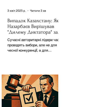
3 квіт. 2025 р.
Читати 3 хв
Випадок Казахстану: Як
Назарбаєв Вирішував
"Дилему Диктатора" за
Допомогою Ресурсів та
Сучасні авторитарні лідери часто
Партії
проводять вибори, але не для
чесної конкуренції, а для
зміцнення своєї влади. Як
пояснює Масаакі...