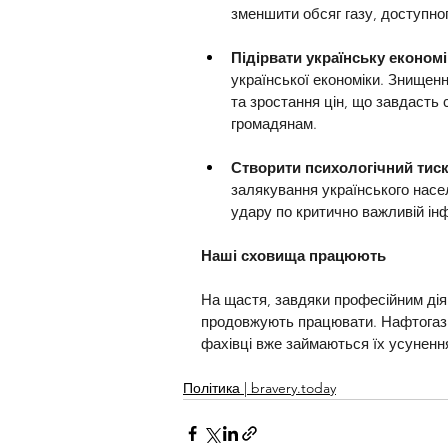
зменшити обсяг газу, доступно
Підірвати українську економі
української економіки. Знищен
та зростання цін, що завдасть 
громадянам.
Створити психологічний тиск
залякування українського насел
удару по критично важливій інф
Наші сховища працюють
На щастя, завдяки професійним діям
продовжують працювати. Нафтогаз У
фахівці вже займаються їх усуненн
Політика | bravery.today