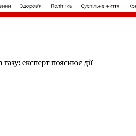
овини
Здоровʼя
Політика
Суспільне життя
Ко
 газу: експерт пояснює дії