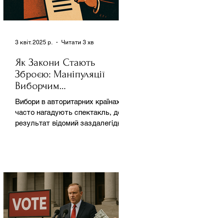
3 квіт. 2025 р.
Читати 3 хв
Як Закони Стають
Зброєю: Маніпуляції
Виборчим
Законодавством в
Вибори в авторитарних країнах
Автократіях
часто нагадують спектакль, де
результат відомий заздалегідь.
Замість чесної боротьби за владу,
вони...