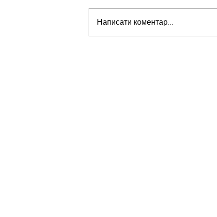
Написати коментар...
Стів Віткофф: «Ми можемо бу
на порозі чогось дуже важливо
для світу» — але що це означає