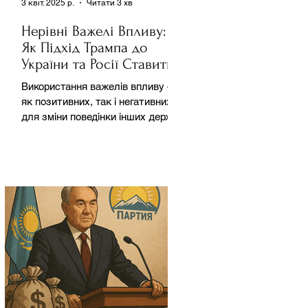
3 квіт. 2025 р.
Читати 3 хв
Нерівні Важелі Впливу:
Як Підхід Трампа до
України та Росії Ставить
під Сумнів Американську
Використання важелів впливу –
Держполітику
як позитивних, так і негативних –
для зміни поведінки інших держав
завжди було невід'ємною
частиною...