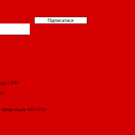
Підписатися
oday
| 2023
my
у сфері медіа: R40-05151