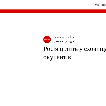
Усі н
bravery.today
9 трав. 2024 р.
Росія цілить у сховища
окупантів