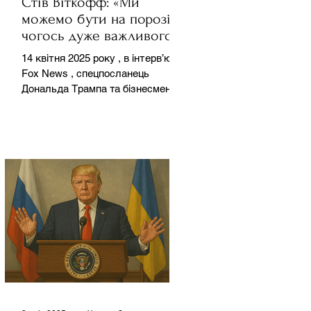
Стів Віткофф: «Ми
можемо бути на порозі
чогось дуже важливого
для світу» — але що це
14 квітня 2025 року , в інтерв’ю на
означає?
Fox News , спецпосланець
Дональда Трампа та бізнесмен
Стів Віткофф поділився
враженнями після...