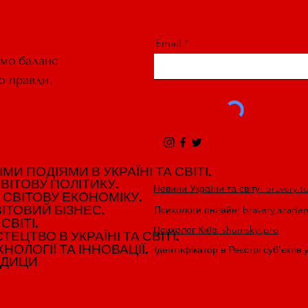
Email
ємо баланс
ю правди.
И ПОДІЯМИ В УКРАЇНІ ТА СВІТІ.
И ПОДІЯМИ В УКРАЇНІ ТА СВІТІ.
ВІТОВУ ПОЛІТИКУ.
ВІТОВУ ПОЛІТИКУ.
Новини України та світу: bravery.t
 СВІТОВУ ЕКОНОМІКУ.
 СВІТОВУ ЕКОНОМІКУ.
ІТОВИЙ БІЗНЕС.
ІТОВИЙ БІЗНЕС.
Психологи онлайн: bravery.acade
СВІТІ.
СВІТІ.
Психолог Київ: shumskyi.pro
ЕЦТВО В УКРАЇНІ ТА СВІТІ.
ЕЦТВО В УКРАЇНІ ТА СВІТІ.
НОЛОГІЇ ТА ІННОВАЦІЇ.
НОЛОГІЇ ТА ІННОВАЦІЇ.
Ідентифікатор в Реєстрі суб’єктів 
ЕДИЦИ
ЕДИЦИ