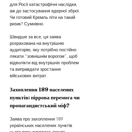
для Росії катастрофічні наслідки, 
аж до застосування ядерної зброї. 
Чи готовий Кремль піти на такий 
ризик? Сумнівно.
Швидше за все, ця заява 
розрахована на внутрішню 
аудиторію, яку потрібно постійно 
лякати "зовнішнім ворогом", щоб 
відволікти від внутрішніх проблем 
та виправдати зростання 
військових витрат.
Захоплення 189 населених 
пунктів: піррова перемога чи 
пропагандистський міф?
Заява про захоплення 189 
українських населених пунктів 
цього року виглядає досить 