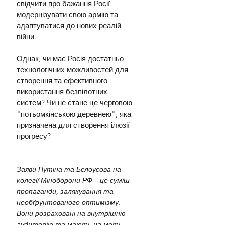
свідчити про бажання Росії 
модернізувати свою армію та 
адаптуватися до нових реалій 
війни.
Однак, чи має Росія достатньо 
технологічних можливостей для 
створення та ефективного 
використання безпілотних 
систем? Чи не стане це черговою 
"потьомкінською деревнею", яка 
призначена для створення ілюзії 
прогресу?
Заяви Путіна та Бєлоусова на 
колегії Міноборони РФ – це суміш 
пропаганди, залякування та 
необґрунтованого оптимізму. 
Вони розраховані на внутрішню 
аудиторію та мають на меті 