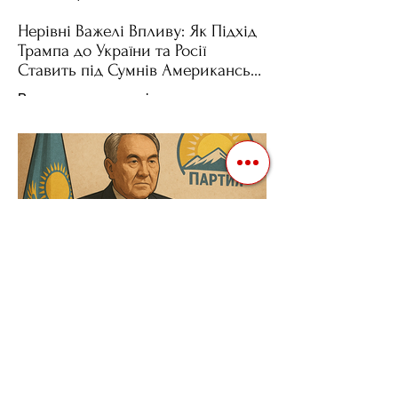
Нерівні Важелі Впливу: Як Підхід
Трампа до України та Росії
Ставить під Сумнів Американську
Держполітику
Використання важелів впливу – як
позитивних, так і негативних – для
зміни поведінки інших держав завжди
було невід'ємною частиною...
3 квіт. 2025 р.
Читати 3 хв
Випадок Казахстану: Як