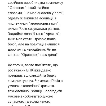
серійного виробництва комплексу 
"Орешник", який, за його 
словами, "не має аналогів у світі", 
одразу ж викликає асоціації з 
численними "аналоговнєтами", 
якими Росія хизувалася раніше. 
Згадаймо хоча б танк "Армата", 
який мав стати "грозою полів 
бою", але на практиці виявився 
дорогим та ненадійним. Чи не 
спіткає "Орешник" та ж доля?
До того ж, варто пам'ятати, що 
російський ВПК вже давно 
потерпає від санкцій та браку 
комплектуючих. Чи зможе Росія в 
умовах економічної кризи та 
технологічної ізоляції налагодити 
масове виробництво дійсно 
сучасного та ефективного 