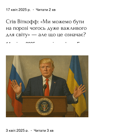
17 квіт. 2025 р.
Читати 2 хв
Стів Віткофф: «Ми можемо бути
на порозі чогось дуже важливого
для світу» — але що це означає?
14 квітня 2025 року , в інтерв’ю на Fox
News , спецпосланець Дональда
Трампа та бізнесмен Стів Віткофф
поділився враженнями після...
3 квіт. 2025 р.
Читати 3 хв