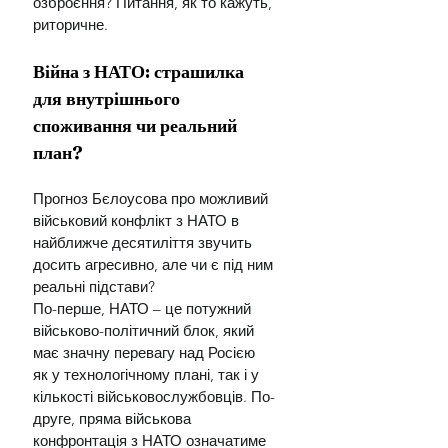
озброєння? Питання, як то кажуть, 
риторичне.
Війна з НАТО: страшилка 
для внутрішнього 
споживання чи реальний 
план?
Прогноз Бєлоусова про можливий 
військовий конфлікт з НАТО в 
найближче десятиліття звучить 
досить агресивно, але чи є під ним 
реальні підстави?
По-перше, НАТО – це потужний 
військово-політичний блок, який 
має значну перевагу над Росією 
як у технологічному плані, так і у 
кількості військовослужбовців. По-
друге, пряма військова 
конфронтація з НАТО означатиме 