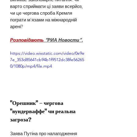
варто сприймати ці заяви всерйоз, 
чи це чергова спроба Кремля 
пограти м'язами на міжнародній 
арені?
Розповідають
 “РИА Новости”.
https://video.wixstatic.com/video/0e9e
7e_353d85641cb94b1f9512dc38fe56265
0/1080p/mp4/file.mp4
"Орешник" – чергова 
"вундерваффе" чи реальна 
загроза?
Заява Путіна про налагодження 