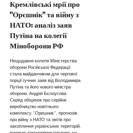
Кремлівські мрії про 
"Орєшнік" та війну з 
НАТО: аналіз заяв 
Путіна на колегії 
Міноборони РФ
Нещодавня колегія Міністерства 
оборони Російської Федерації 
стала майданчиком для чергової 
порції гучних заяв від Володимира 
Путіна та його нового міністра 
оборони, Андрія Бєлоусова. 
Серед обіцянок про серійне 
виробництво новітнього 
комплексу "Орешник", прогнозів 
про війну з НАТО та звітів про 
захоплення українських територій, 
виникає закономірне питання: чи 