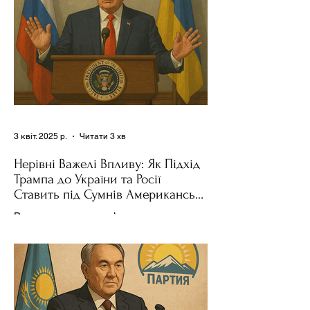
3 квіт. 2025 р.
Читати 3 хв
Нерівні Важелі Впливу: Як Підхід
Трампа до України та Росії
Ставить під Сумнів Американську
Держполітику
Використання важелів впливу – як
позитивних, так і негативних – для
зміни поведінки інших держав завжди
було невід'ємною частиною...