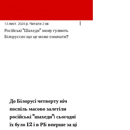
13 лист. 2024 р.
Читати 2 хв
Російські "Шахеди" знову гуляють
Білоруссю: що це може означати?
До Білорусі четверту ніч 
поспіль масово залетіли 
російські "шахеди": сьогодні 
їх було 12 і в РБ вперше за ці 