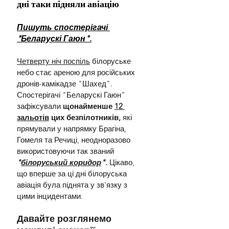
дні таки підняли авіацію
Пишуть спостерігачі 
"Беларускі Гаюн".
Четверту ніч поспіль
 білоруське 
небо стає ареною для російських 
дронів-камікадзе "Шахед". 
Спостерігачі "Беларускі Гаюн" 
зафіксували 
щонайменше 
12 
зальотів
 цих безпілотників,
 які 
прямували у напрямку Брагіна, 
Гомеля та Речиці, неодноразово 
використовуючи так званий 
"
білоруський коридор
". 
Цікаво, 
що вперше за ці дні білоруська 
авіація була піднята у зв'язку з 
цими інцидентами.
Давайте розглянемо 