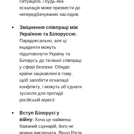
ситуацією, і будь-яка 
ескалація може призвести до 
непередбачуваних наслідків.
Зміцнення співпраці між 
Україною та Білоруссю: 
Парадоксально, але ці 
інциденти можуть 
підштовхнути Україну та 
Білорусь до тіснішої співпраці 
у сфері безпеки. Обидві 
країни зацікавлені в тому, 
щоб запобігти ескалації 
конфлікту, і можуть об'єднати 
зусилля для протидії 
російській агресії.
Вступ Білорусі у 
війну:
 Хоча це найменш 
бажаний сценарій, його не 
можна виключати. Якщо Росія 