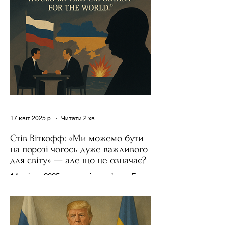
17 квіт. 2025 р.
Читати 2 хв
Стів Віткофф: «Ми можемо бути
на порозі чогось дуже важливого
для світу» — але що це означає?
14 квітня 2025 року , в інтерв’ю на Fox
News , спецпосланець Дональда
Трампа та бізнесмен Стів Віткофф
поділився враженнями після...