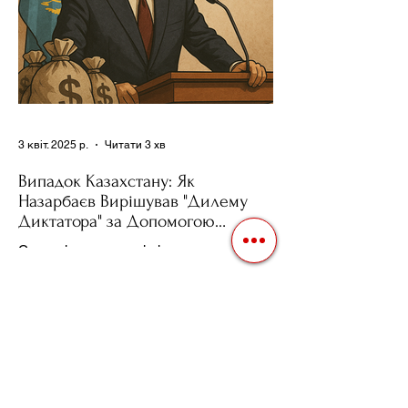
3 квіт. 2025 р.
Читати 3 хв
Випадок Казахстану: Як
Назарбаєв Вирішував "Дилему
Диктатора" за Допомогою
Ресурсів та Партії
Сучасні авторитарні лідери часто
проводять вибори, але не для чесної
конкуренції, а для зміцнення своєї
влади. Як пояснює Масаакі...