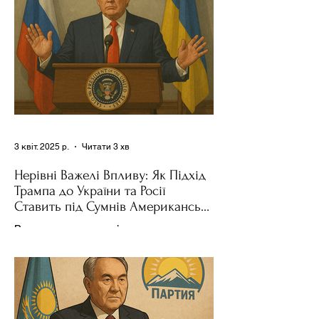
3 квіт. 2025 р.
Читати 3 хв
Нерівні Важелі Впливу: Як Підхід
Трампа до України та Росії
Ставить під Сумнів Американську
Держполітику
Використання важелів впливу – як
позитивних, так і негативних – для
зміни поведінки інших держав завжди
було невід'ємною частиною...