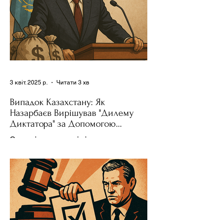
3 квіт. 2025 р.
Читати 3 хв
Випадок Казахстану: Як
Назарбаєв Вирішував "Дилему
Диктатора" за Допомогою
Ресурсів та Партії
Сучасні авторитарні лідери часто
проводять вибори, але не для чесної
конкуренції, а для зміцнення своєї
влади. Як пояснює Масаакі...