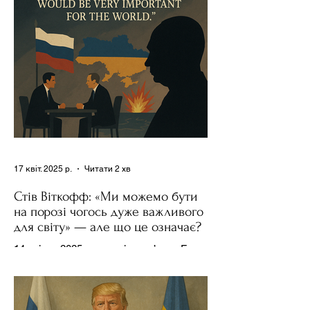
17 квіт. 2025 р.
Читати 2 хв
Стів Віткофф: «Ми можемо бути
на порозі чогось дуже важливого
для світу» — але що це означає?
14 квітня 2025 року , в інтерв’ю на Fox
News , спецпосланець Дональда
Трампа та бізнесмен Стів Віткофф
поділився враженнями після...