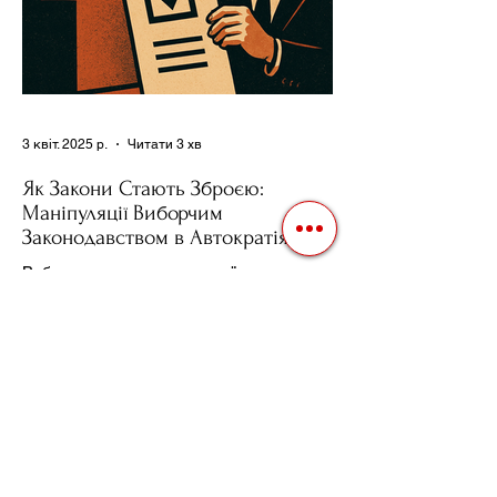
3 квіт. 2025 р.
Читати 3 хв
Як Закони Стають Зброєю:
Маніпуляції Виборчим
Законодавством в Автократіях
Вибори в авторитарних країнах часто
нагадують спектакль, де результат
відомий заздалегідь. Замість чесної
боротьби за владу, вони...