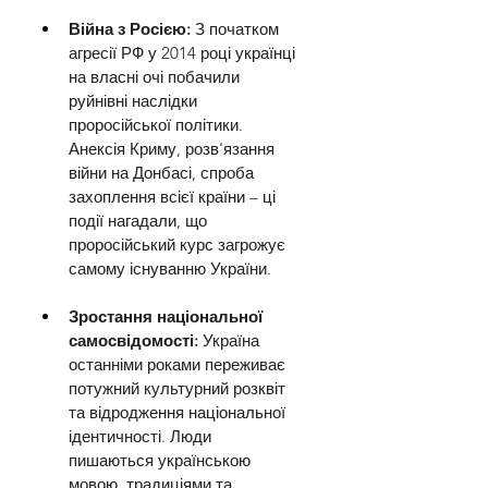
Війна з Росією: 
З початком 
агресії РФ у 2014 році українці 
на власні очі побачили 
руйнівні наслідки 
проросійської політики. 
Анексія Криму, розв'язання 
війни на Донбасі, спроба 
захоплення всієї країни – ці 
події нагадали, що 
проросійський курс загрожує 
самому існуванню України.
Зростання національної 
самосвідомості: 
Україна 
останніми роками переживає 
потужний культурний розквіт 
та відродження національної 
ідентичності. Люди 
пишаються українською 
мовою, традиціями та 