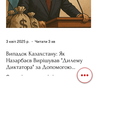
3 квіт. 2025 р.
Читати 3 хв
Випадок Казахстану: Як
Назарбаєв Вирішував "Дилему
Диктатора" за Допомогою
Ресурсів та Партії
Сучасні авторитарні лідери часто
проводять вибори, але не для чесної
конкуренції, а для зміцнення своєї
влади. Як пояснює Масаакі...