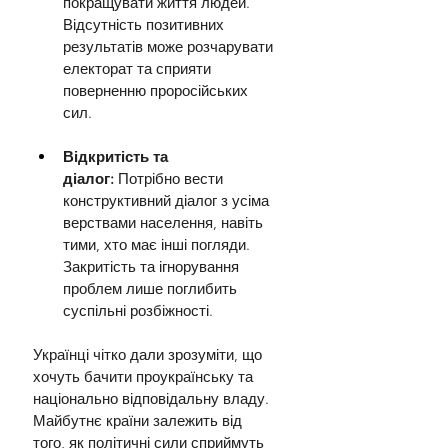
покращувати життя людей. 
Відсутність позитивних 
результатів може розчарувати 
електорат та сприяти 
поверненню проросійських 
сил.
Відкритість та 
діалог: 
Потрібно вести 
конструктивний діалог з усіма 
верствами населення, навіть 
тими, хто має інші погляди. 
Закритість та ігнорування 
проблем лише поглибить 
суспільні розбіжності.
Українці чітко дали зрозуміти, що 
хочуть бачити проукраїнську та 
національно відповідальну владу. 
Майбутнє країни залежить від 
того, як політичні сили сприймуть 