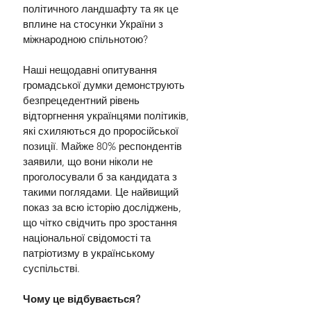
політичного ландшафту та як це 
вплине на стосунки України з 
міжнародною спільнотою?
Наші нещодавні опитування 
громадської думки демонструють 
безпрецедентний рівень 
відторгнення українцями політиків, 
які схиляються до проросійської 
позиції. Майже 80% респондентів 
заявили, що вони ніколи не 
проголосували б за кандидата з 
такими поглядами. Це найвищий 
показ за всю історію досліджень, 
що чітко свідчить про зростання 
національної свідомості та 
патріотизму в українському 
суспільстві.
Чому це відбувається?