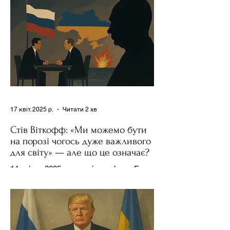
17 квіт. 2025 р.
Читати 2 хв
Стів Віткофф: «Ми можемо бути
на порозі чогось дуже важливого
для світу» — але що це означає?
14 квітня 2025 року , в інтерв’ю на Fox
News , спецпосланець Дональда
Трампа та бізнесмен Стів Віткофф
поділився враженнями після...