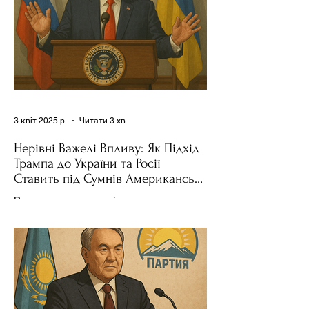
3 квіт. 2025 р.
Читати 3 хв
Нерівні Важелі Впливу: Як Підхід
Трампа до України та Росії
Ставить під Сумнів Американську
Держполітику
Використання важелів впливу – як
позитивних, так і негативних – для
зміни поведінки інших держав завжди
було невід'ємною частиною...