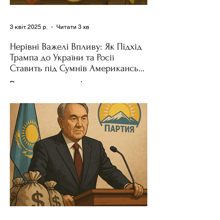
3 квіт. 2025 р.
Читати 3 хв
Нерівні Важелі Впливу: Як Підхід
Трампа до України та Росії
Ставить під Сумнів Американську
Держполітику
Використання важелів впливу – як
позитивних, так і негативних – для
зміни поведінки інших держав завжди
було невід'ємною частиною...