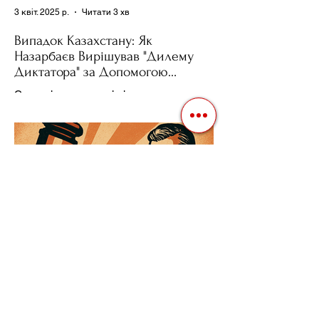
3 квіт. 2025 р.
Читати 3 хв
Випадок Казахстану: Як
Назарбаєв Вирішував "Дилему
Диктатора" за Допомогою
Ресурсів та Партії
Сучасні авторитарні лідери часто
проводять вибори, але не для чесної
конкуренції, а для зміцнення своєї
влади. Як пояснює Масаакі...
3 квіт. 2025 р.
Читати 3 хв