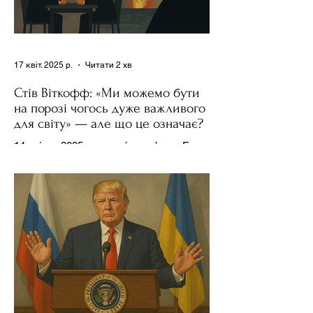
17 квіт. 2025 р.
Читати 2 хв
Стів Віткофф: «Ми можемо бути
на порозі чогось дуже важливого
для світу» — але що це означає?
14 квітня 2025 року , в інтерв’ю на Fox
News , спецпосланець Дональда
Трампа та бізнесмен Стів Віткофф
поділився враженнями після...