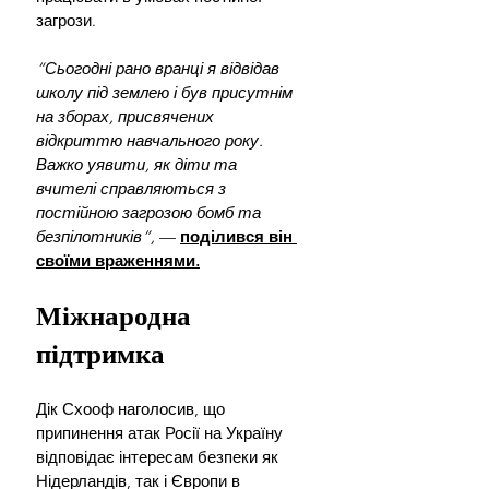
загрози. 
“Сьогодні рано вранці я відвідав 
школу під землею і був присутнім 
на зборах, присвячених 
відкриттю навчального року. 
Важко уявити, як діти та 
вчителі справляються з 
постійною загрозою бомб та 
безпілотників”,
 — 
поділився він 
своїми враженнями.
Міжнародна 
підтримка
Дік Схооф наголосив, що 
припинення атак Росії на Україну 
відповідає інтересам безпеки як 
Нідерландів, так і Європи в 