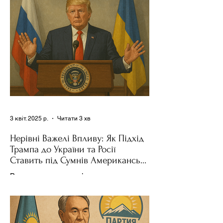
поділився враженнями після...
3 квіт. 2025 р.
Читати 3 хв
Нерівні Важелі Впливу: Як Підхід
Трампа до України та Росії
Ставить під Сумнів Американську
Держполітику
Використання важелів впливу – як
позитивних, так і негативних – для
зміни поведінки інших держав завжди
було невід'ємною частиною...