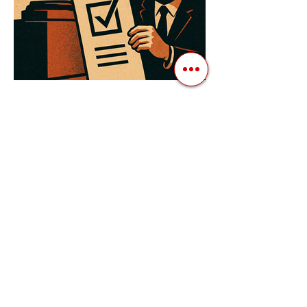
3 квіт. 2025 р.
Читати 3 хв
Як Закони Стають Зброєю:
Маніпуляції Виборчим
Законодавством в Автократіях
Вибори в авторитарних країнах часто
нагадують спектакль, де результат
відомий заздалегідь. Замість чесної
боротьби за владу, вони...