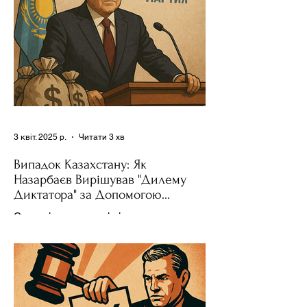
3 квіт. 2025 р.
Читати 3 хв
Випадок Казахстану: Як
Назарбаєв Вирішував "Дилему
Диктатора" за Допомогою
Ресурсів та Партії
Сучасні авторитарні лідери часто
проводять вибори, але не для чесної
конкуренції, а для зміцнення своєї
влади. Як пояснює Масаакі...