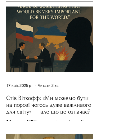
17 квіт. 2025 р.
Читати 2 хв
Стів Віткофф: «Ми можемо бути
на порозі чогось дуже важливого
для світу» — але що це означає?
14 квітня 2025 року , в інтерв’ю на Fox
News , спецпосланець Дональда
Трампа та бізнесмен Стів Віткофф