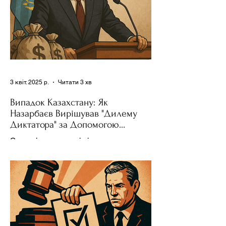
3 квіт. 2025 р.
Читати 3 хв
Випадок Казахстану: Як
Назарбаєв Вирішував "Дилему
Диктатора" за Допомогою
Ресурсів та Партії
Сучасні авторитарні лідери часто
проводять вибори, але не для чесної
конкуренції, а для зміцнення своєї
влади. Як пояснює Масаакі...