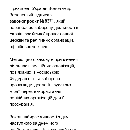
Президент України Володимир 
Зеленський підписав 
законопроєкт №8371,
 який 
передбачає заборону діяльності в 
Україні російської православної 
церкви та релігійних організацій, 
афілійованих з нею. 
Метою цього закону є припинення 
діяльності релігійних організацій, 
пов’язаних із Російською 
Федерацією, та заборона 
пропаганди ідеології “русского 
міра” через використання 
релігійних організацій для її 
просування. 
Закон набирає чинності з дня, 
наступного за днем його 
опублікування. Це важливий крок 