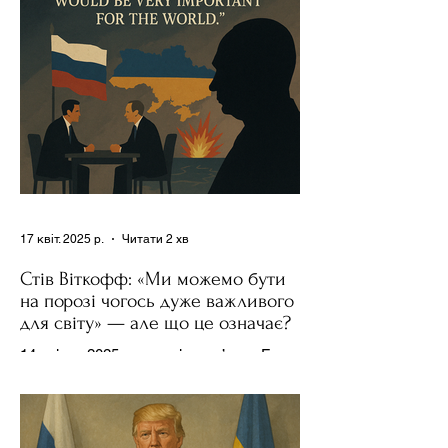
17 квіт. 2025 р.
Читати 2 хв
Стів Віткофф: «Ми можемо бути
на порозі чогось дуже важливого
для світу» — але що це означає?
14 квітня 2025 року , в інтерв’ю на Fox
News , спецпосланець Дональда
Трампа та бізнесмен Стів Віткофф
поділився враженнями після...