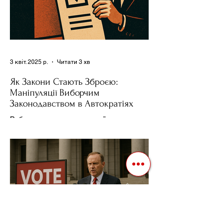
3 квіт. 2025 р.
Читати 3 хв
Як Закони Стають Зброєю:
Маніпуляції Виборчим
Законодавством в Автократіях
Вибори в авторитарних країнах часто
нагадують спектакль, де результат
відомий заздалегідь. Замість чесної
боротьби за владу, вони...