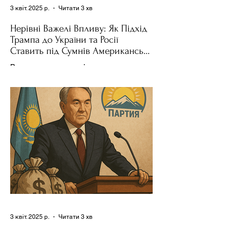
3 квіт. 2025 р.
Читати 3 хв
Нерівні Важелі Впливу: Як Підхід
Трампа до України та Росії
Ставить під Сумнів Американську
Держполітику
Використання важелів впливу – як
позитивних, так і негативних – для
зміни поведінки інших держав завжди
було невід'ємною частиною...
3 квіт. 2025 р.
Читати 3 хв