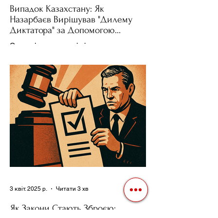
Випадок Казахстану: Як
Назарбаєв Вирішував "Дилему
Диктатора" за Допомогою
Ресурсів та Партії
Сучасні авторитарні лідери часто
проводять вибори, але не для чесної
конкуренції, а для зміцнення своєї
влади. Як пояснює Масаакі...
3 квіт. 2025 р.
Читати 3 хв
Як Закони Стають Зброєю: