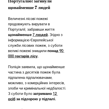
Португалію: загинули 
щонайменше 7 людей
Величезні лісові пожежі 
продовжують вирувати в 
Португалії, забравши життя 
щонайменше 
7 людей
.
 Згідно з 
інформацією Європейської 
служби лісових пожеж, з суботи 
великі пожежі знищили 
понад 
90 
000 гектарів лісу
.
Поліція заявила, що щонайменше 
частина з десятків пожеж була 
підпалена підпалювачами, 
можливо, з комерційних інтересів, 
злоби чи кримінальної недбалості. 
З суботи було 
затримано 
12 
осіб
 за підозрою у підпалі.