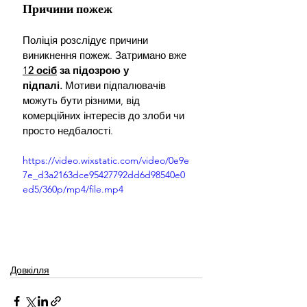
Причини пожеж
Поліція розслідує причини 
виникнення пожеж. Затримано вже 
1
2 осіб
 за підозрою у 
підпалі.
 Мотиви підпалювачів 
можуть бути різними, від 
комерційних інтересів до злоби чи 
просто недбалості.
https://video.wixstatic.com/video/0e9e
7e_d3a2163dce95427792dd6d98540e0
ed5/360p/mp4/file.mp4
Довкілля