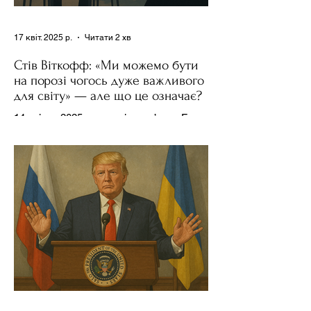
17 квіт. 2025 р.
Читати 2 хв
Стів Віткофф: «Ми можемо бути
на порозі чогось дуже важливого
для світу» — але що це означає?
14 квітня 2025 року , в інтерв’ю на Fox
News , спецпосланець Дональда
Трампа та бізнесмен Стів Віткофф
поділився враженнями після...