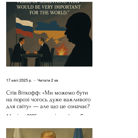
17 квіт. 2025 р.
Читати 2 хв
Стів Віткофф: «Ми можемо бути
на порозі чогось дуже важливого
для світу» — але що це означає?
14 квітня 2025 року , в інтерв’ю на Fox
News , спецпосланець Дональда
Трампа та бізнесмен Стів Віткофф
поділився враженнями після...