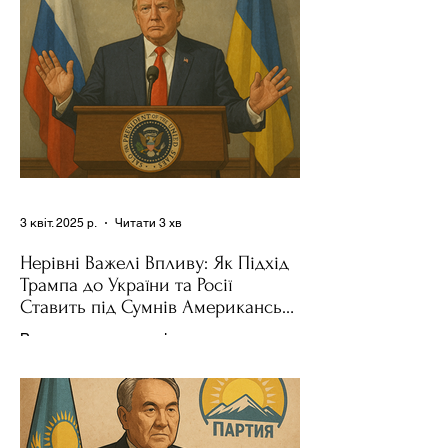
3 квіт. 2025 р.
Читати 3 хв
Нерівні Важелі Впливу: Як Підхід
Трампа до України та Росії
Ставить під Сумнів Американську
Держполітику
Використання важелів впливу – як
позитивних, так і негативних – для
зміни поведінки інших держав завжди
було невід'ємною частиною...