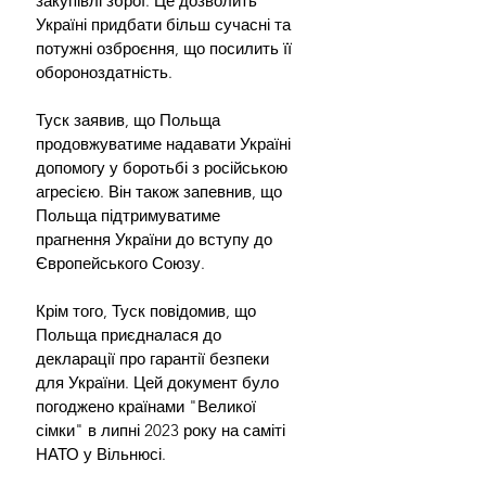
закупівлі зброї. Це дозволить 
Україні придбати більш сучасні та 
потужні озброєння, що посилить її 
обороноздатність.
Туск заявив, що Польща 
продовжуватиме надавати Україні 
допомогу у боротьбі з російською 
агресією. Він також запевнив, що 
Польща підтримуватиме 
прагнення України до вступу до 
Європейського Союзу.
Крім того, Туск повідомив, що 
Польща приєдналася до 
декларації про гарантії безпеки 
для України. Цей документ було 
погоджено країнами "Великої 
сімки" в липні 2023 року на саміті 
НАТО у Вільнюсі.