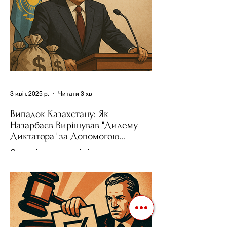
3 квіт. 2025 р.
Читати 3 хв
Випадок Казахстану: Як
Назарбаєв Вирішував "Дилему
Диктатора" за Допомогою
Ресурсів та Партії
Сучасні авторитарні лідери часто
проводять вибори, але не для чесної
конкуренції, а для зміцнення своєї
влади. Як пояснює Масаакі...