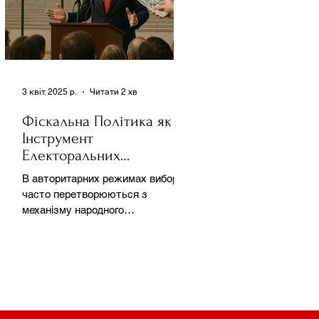
3 квіт. 2025 р.
Читати 2 хв
Фіскальна Політика як
Інструмент
Електоральних
Маніпуляцій в
В авторитарних режимах вибори
Автократіях
часто перетворюються з
механізму народного
волевиявлення на інструмент
утримання влади та
демонстрації...