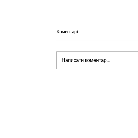
Коментарі
Написати коментар...
Розуміння самотності: Погляд
зсередини