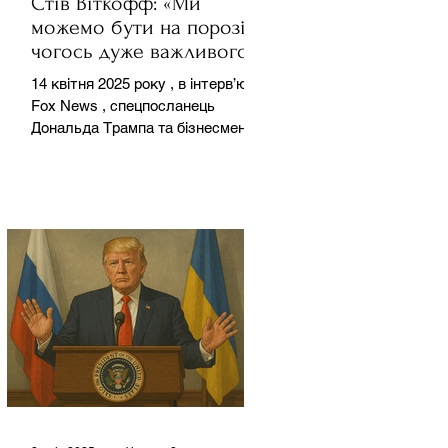
Стів Віткофф: «Ми
можемо бути на порозі
чогось дуже важливого
для світу» — але що це
14 квітня 2025 року , в інтерв’ю на
означає?
Fox News , спецпосланець
Дональда Трампа та бізнесмен
Стів Віткофф поділився
враженнями після...