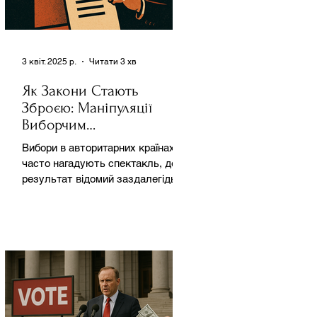
3 квіт. 2025 р.
Читати 3 хв
Як Закони Стають
Зброєю: Маніпуляції
Виборчим
Законодавством в
Вибори в авторитарних країнах
Автократіях
часто нагадують спектакль, де
результат відомий заздалегідь.
Замість чесної боротьби за владу,
вони...