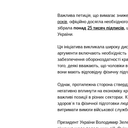
Важлива петиція, що вимагає знижен
років
, офіційно досягла необхідного
зібрала 
понад 
25 тисяч підписів
,
 
України.
Ця ініціатива викликала широку дис
аргументи включають необхідність 
забезпечення обороноздатності краї
того, деякі вважають, що чоловіки в
вони мають відповідну фізичну підг
Однак, протилежна сторона ствердж
негативно вплинути на економіку кра
важливі позиції в різних секторах.
здоров'я та фізичної підготовки люд
витримати вимоги військової служб
Президент України Володимир Зеле