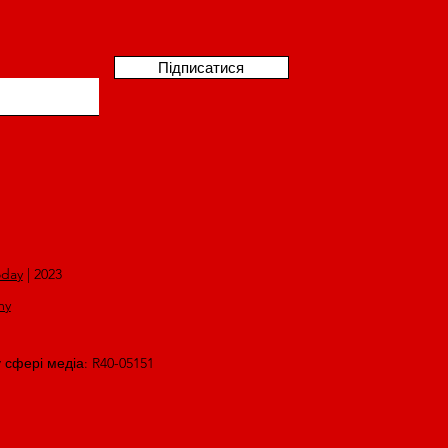
Підписатися
oday
| 2023
my
у сфері медіа: R40-05151