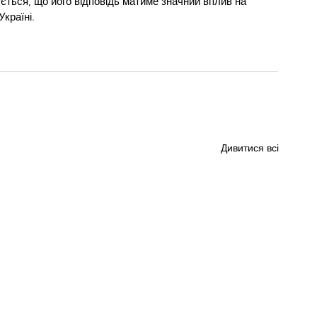
ється, що його відповідь матиме значний вплив на 
Україні.
Дивитися всі