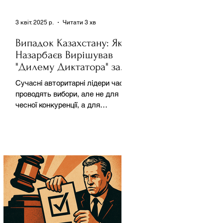
3 квіт. 2025 р.
Читати 3 хв
Випадок Казахстану: Як
Назарбаєв Вирішував
"Дилему Диктатора" за
Допомогою Ресурсів та
Сучасні авторитарні лідери часто
Партії
проводять вибори, але не для
чесної конкуренції, а для
зміцнення своєї влади. Як
пояснює Масаакі...