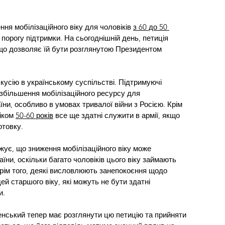
ня мобілізаційного віку для чоловіків 
з 60 до 50 
 порогу підтримки. На сьогоднішній день, петиція 
що дозволяє їй бути розглянутою Президентом 
кусію в українському суспільстві. Підтримуючі 
збільшення мобілізаційного ресурсу для 
ни, особливо в умовах тривалої війни з Росією. Крім 
іком 
50-60 років
 все ще здатні служити в армії, якщо 
отовку.
ує, що зниження мобілізаційного віку може 
їни, оскільки багато чоловіків цього віку займають 
 Крім того, деякі висловлюють занепокоєння щодо 
ей старшого віку, які можуть не бути здатні 
и.
нський тепер має розглянути цю петицію та прийняти 