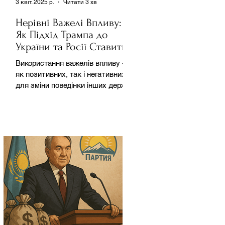
3 квіт. 2025 р.
Читати 3 хв
Нерівні Важелі Впливу:
Як Підхід Трампа до
України та Росії Ставить
під Сумнів Американську
Використання важелів впливу –
Держполітику
як позитивних, так і негативних –
для зміни поведінки інших держав
завжди було невід'ємною
частиною...