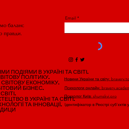
Email
ємо баланс
ю правди.
И ПОДІЯМИ В УКРАЇНІ ТА СВІТІ.
И ПОДІЯМИ В УКРАЇНІ ТА СВІТІ.
ВІТОВУ ПОЛІТИКУ.
ВІТОВУ ПОЛІТИКУ.
Новини України та світу: bravery.t
 СВІТОВУ ЕКОНОМІКУ.
 СВІТОВУ ЕКОНОМІКУ.
ІТОВИЙ БІЗНЕС.
ІТОВИЙ БІЗНЕС.
Психологи онлайн: bravery.acade
СВІТІ.
СВІТІ.
Психолог Київ: shumskyi.pro
ЕЦТВО В УКРАЇНІ ТА СВІТІ.
ЕЦТВО В УКРАЇНІ ТА СВІТІ.
НОЛОГІЇ ТА ІННОВАЦІЇ.
НОЛОГІЇ ТА ІННОВАЦІЇ.
Ідентифікатор в Реєстрі суб’єктів 
ЕДИЦИ
ЕДИЦИ