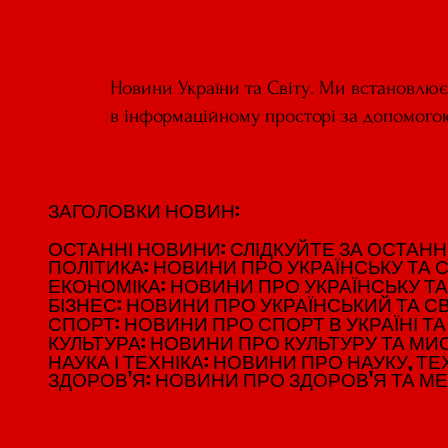
Новини України та Світу. Ми встановлю
в інформаційному просторі за допомого
ЗАГОЛОВКИ НОВИН:
ЗАГОЛОВКИ НОВИН:
ОСТАННІ НОВИНИ: СЛІДКУЙТЕ ЗА ОСТАННІМ
ОСТАННІ НОВИНИ: СЛІДКУЙТЕ ЗА ОСТАННІМ
ПОЛІТИКА: НОВИНИ ПРО УКРАЇНСЬКУ ТА С
ПОЛІТИКА: НОВИНИ ПРО УКРАЇНСЬКУ ТА С
ЕКОНОМІКА: НОВИНИ ПРО УКРАЇНСЬКУ ТА
ЕКОНОМІКА: НОВИНИ ПРО УКРАЇНСЬКУ ТА
БІЗНЕС: НОВИНИ ПРО УКРАЇНСЬКИЙ ТА СВ
БІЗНЕС: НОВИНИ ПРО УКРАЇНСЬКИЙ ТА СВ
СПОРТ: НОВИНИ ПРО СПОРТ В УКРАЇНІ ТА 
СПОРТ: НОВИНИ ПРО СПОРТ В УКРАЇНІ ТА 
КУЛЬТУРА: НОВИНИ ПРО КУЛЬТУРУ ТА МИСТ
КУЛЬТУРА: НОВИНИ ПРО КУЛЬТУРУ ТА МИСТ
НАУКА І ТЕХНІКА: НОВИНИ ПРО НАУКУ, ТЕХ
НАУКА І ТЕХНІКА: НОВИНИ ПРО НАУКУ, ТЕХ
ЗДОРОВ'Я: НОВИНИ ПРО ЗДОРОВ'Я ТА М
ЗДОРОВ'Я: НОВИНИ ПРО ЗДОРОВ'Я ТА М