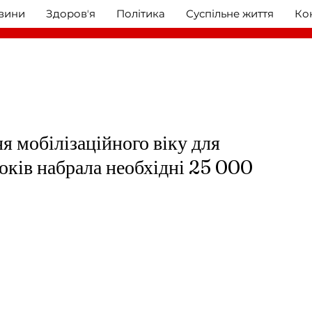
овини
Здоровʼя
Політика
Суспільне життя
Ко
я мобілізаційного віку для
років набрала необхідні 25 000