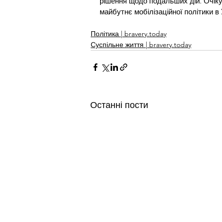
рішення щодо подальших дій. Очіку
майбутнє мобілізаційної політики в 
Політика | bravery.today
Суспільне життя | bravery.today
Останні пости