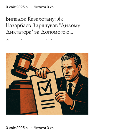
3 квіт. 2025 р.
Читати 3 хв
Випадок Казахстану: Як
Назарбаєв Вирішував "Дилему
Диктатора" за Допомогою
Ресурсів та Партії
Сучасні авторитарні лідери часто
проводять вибори, але не для чесної
конкуренції, а для зміцнення своєї
влади. Як пояснює Масаакі...
3 квіт. 2025 р.
Читати 3 хв