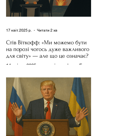
17 квіт. 2025 р.
Читати 2 хв
Стів Віткофф: «Ми можемо бути
на порозі чогось дуже важливого
для світу» — але що це означає?
14 квітня 2025 року , в інтерв’ю на Fox
News , спецпосланець Дональда
Трампа та бізнесмен Стів Віткофф
поділився враженнями після...