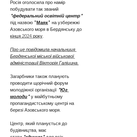
Росія оголосила про намір 
побудувати так званий 
"федеральний освітній центр" 
під назвою 
"
Маяк
"
 на узбережжі 
Азовського моря в Бердянську до 
кінця 2024 року
.
Про це повідомила начальниця 
Бердянської міської військової 
адміністрації Вікторія Галіцина.
Загарбники також планують 
проводити щорічний форум 
молодіжної організації 
"
Юг 
молоди
"
у майбутньому 
пропагандистському центрі на 
березі Азовського моря.
Центр, який планується до 
будівництва, має 
стати
"
єдиним
"
для всіх 