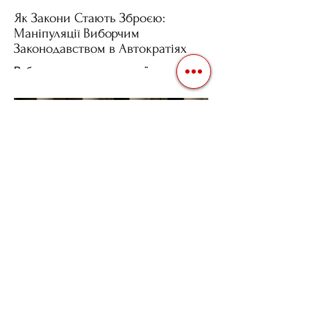
Як Закони Стають Зброєю:
Маніпуляції Виборчим
Законодавством в Автократіях
Вибори в авторитарних країнах часто
нагадують спектакль, де результат
відомий заздалегідь. Замість чесної
боротьби за владу, вони...
3 квіт. 2025 р.
Читати 2 хв
Фіскальна Політика як