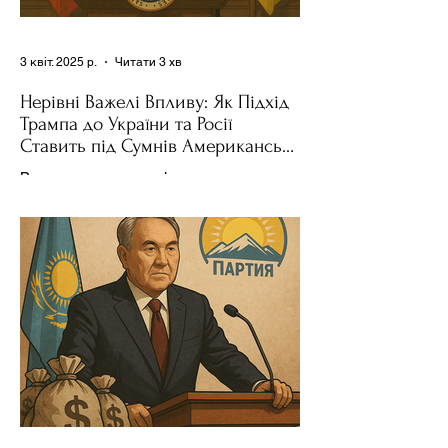
3 квіт. 2025 р.
Читати 3 хв
Нерівні Важелі Впливу: Як Підхід
Трампа до України та Росії
Ставить під Сумнів Американську
Держполітику
Використання важелів впливу – як
позитивних, так і негативних – для
зміни поведінки інших держав завжди
було невід'ємною частиною...