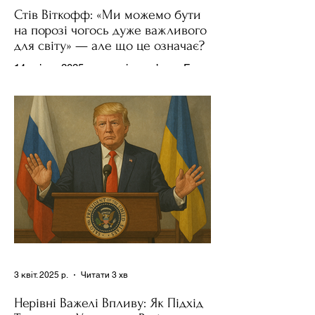
Стів Віткофф: «Ми можемо бути
на порозі чогось дуже важливого
для світу» — але що це означає?
14 квітня 2025 року , в інтерв’ю на Fox
News , спецпосланець Дональда
Трампа та бізнесмен Стів Віткофф
поділився враженнями після...
3 квіт. 2025 р.
Читати 3 хв
Нерівні Важелі Впливу: Як Підхід