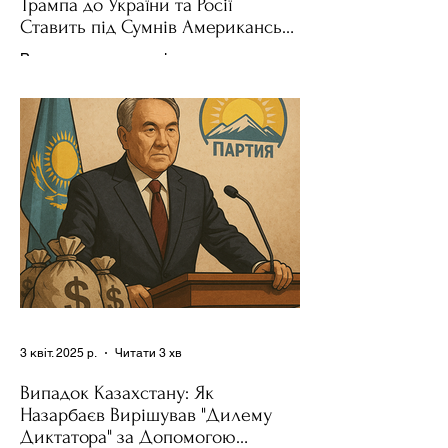
Трампа до України та Росії
Ставить під Сумнів Американську
Держполітику
Використання важелів впливу – як
позитивних, так і негативних – для
зміни поведінки інших держав завжди
було невід'ємною частиною...
3 квіт. 2025 р.
Читати 3 хв
Випадок Казахстану: Як
Назарбаєв Вирішував "Дилему
Диктатора" за Допомогою