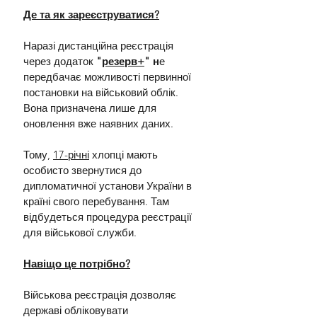
Де та як зареєструватися?
Наразі дистанційна реєстрація 
через додаток 
"
резерв+
" н
е 
передбачає можливості первинної 
постановки на військовий облік. 
Вона призначена лише для 
оновлення вже наявних даних.
Тому, 
17-річні
 хлопці мають 
особисто звернутися до 
дипломатичної установи України в 
країні свого перебування. Там 
відбудеться процедура реєстрації 
для військової служби.
Навіщо це потрібно?
Військова реєстрація дозволяє 
державі обліковувати 