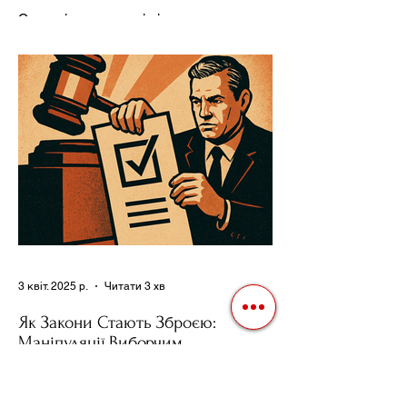
Ресурсів та Партії
Сучасні авторитарні лідери часто
проводять вибори, але не для чесної
конкуренції, а для зміцнення своєї
влади. Як пояснює Масаакі...
3 квіт. 2025 р.
Читати 3 хв
Як Закони Стають Зброєю:
Маніпуляції Виборчим
Законодавством в Автократіях
Вибори в авторитарних країнах часто