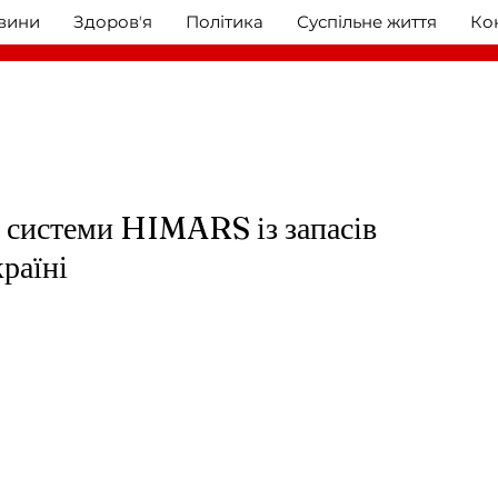
овини
Здоровʼя
Політика
Суспільне життя
Ко
 системи HIMARS із запасів
раїні