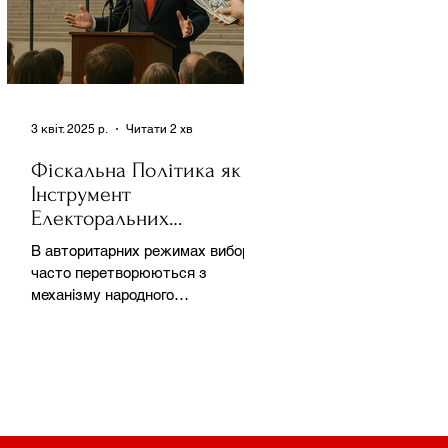
3 квіт. 2025 р.
Читати 2 хв
Фіскальна Політика як
Інструмент
Електоральних
Маніпуляцій в
В авторитарних режимах вибори
Автократіях
часто перетворюються з
механізму народного
волевиявлення на інструмент
утримання влади та
демонстрації...