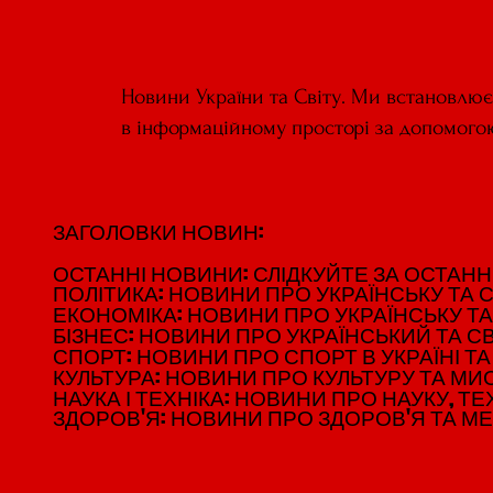
Новини України та Світу. Ми встановлю
в інформаційному просторі за допомого
ЗАГОЛОВКИ НОВИН:
ЗАГОЛОВКИ НОВИН:
ОСТАННІ НОВИНИ: СЛІДКУЙТЕ ЗА ОСТАННІМ
ОСТАННІ НОВИНИ: СЛІДКУЙТЕ ЗА ОСТАННІМ
ПОЛІТИКА: НОВИНИ ПРО УКРАЇНСЬКУ ТА С
ПОЛІТИКА: НОВИНИ ПРО УКРАЇНСЬКУ ТА С
ЕКОНОМІКА: НОВИНИ ПРО УКРАЇНСЬКУ ТА
ЕКОНОМІКА: НОВИНИ ПРО УКРАЇНСЬКУ ТА
БІЗНЕС: НОВИНИ ПРО УКРАЇНСЬКИЙ ТА СВ
БІЗНЕС: НОВИНИ ПРО УКРАЇНСЬКИЙ ТА СВ
СПОРТ: НОВИНИ ПРО СПОРТ В УКРАЇНІ ТА 
СПОРТ: НОВИНИ ПРО СПОРТ В УКРАЇНІ ТА 
КУЛЬТУРА: НОВИНИ ПРО КУЛЬТУРУ ТА МИСТ
КУЛЬТУРА: НОВИНИ ПРО КУЛЬТУРУ ТА МИСТ
НАУКА І ТЕХНІКА: НОВИНИ ПРО НАУКУ, ТЕХ
НАУКА І ТЕХНІКА: НОВИНИ ПРО НАУКУ, ТЕХ
ЗДОРОВ'Я: НОВИНИ ПРО ЗДОРОВ'Я ТА М
ЗДОРОВ'Я: НОВИНИ ПРО ЗДОРОВ'Я ТА М