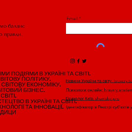
Email
ємо баланс
ю правди.
И ПОДІЯМИ В УКРАЇНІ ТА СВІТІ.
И ПОДІЯМИ В УКРАЇНІ ТА СВІТІ.
ВІТОВУ ПОЛІТИКУ.
ВІТОВУ ПОЛІТИКУ.
Новини України та світу: bravery.t
 СВІТОВУ ЕКОНОМІКУ.
 СВІТОВУ ЕКОНОМІКУ.
ІТОВИЙ БІЗНЕС.
ІТОВИЙ БІЗНЕС.
Психологи онлайн: bravery.acade
СВІТІ.
СВІТІ.
Психолог Київ: shumskyi.pro
ЕЦТВО В УКРАЇНІ ТА СВІТІ.
ЕЦТВО В УКРАЇНІ ТА СВІТІ.
НОЛОГІЇ ТА ІННОВАЦІЇ.
НОЛОГІЇ ТА ІННОВАЦІЇ.
Ідентифікатор в Реєстрі суб’єктів 
ЕДИЦИ
ЕДИЦИ