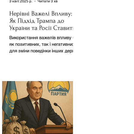
3 квіт. 2025 р.
Читати 3 хв
Нерівні Важелі Впливу:
Як Підхід Трампа до
України та Росії Ставить
під Сумнів Американську
Використання важелів впливу –
Держполітику
як позитивних, так і негативних –
для зміни поведінки інших держав
завжди було невід'ємною
частиною...