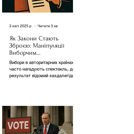
3 квіт. 2025 р.
Читати 3 хв
Як Закони Стають
Зброєю: Маніпуляції
Виборчим
Законодавством в
Вибори в авторитарних країнах
Автократіях
часто нагадують спектакль, де
результат відомий заздалегідь.
Замість чесної боротьби за владу,
вони...