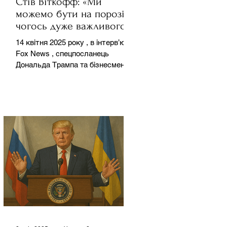
Стів Віткофф: «Ми
можемо бути на порозі
чогось дуже важливого
для світу» — але що це
14 квітня 2025 року , в інтерв’ю на
означає?
Fox News , спецпосланець
Дональда Трампа та бізнесмен
Стів Віткофф поділився
враженнями після...