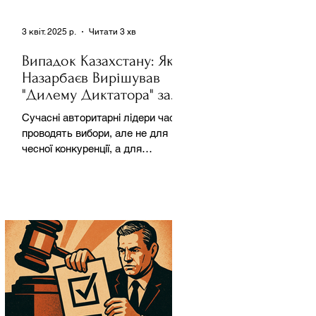
3 квіт. 2025 р.
Читати 3 хв
Випадок Казахстану: Як
Назарбаєв Вирішував
"Дилему Диктатора" за
Допомогою Ресурсів та
Сучасні авторитарні лідери часто
Партії
проводять вибори, але не для
чесної конкуренції, а для
зміцнення своєї влади. Як
пояснює Масаакі...