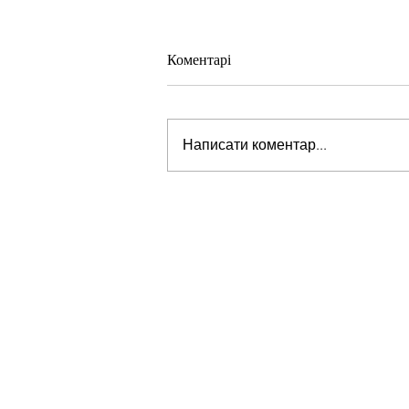
Коментарі
Написати коментар...
Стів Віткофф: «Ми можемо бу
на порозі чогось дуже важливо
для світу» — але що це означає