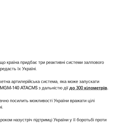
що країна придбає три реактивні системи залпового 
редасть їх Україні.
кетна артилерійська система, яка може запускати 
MGM-140 ATACMS
 з дальністю дії 
до 300 кілометрів
.
чно посилить можливості України вражати цілі 
і.
оком назустріч підтримці України у її боротьбі проти 