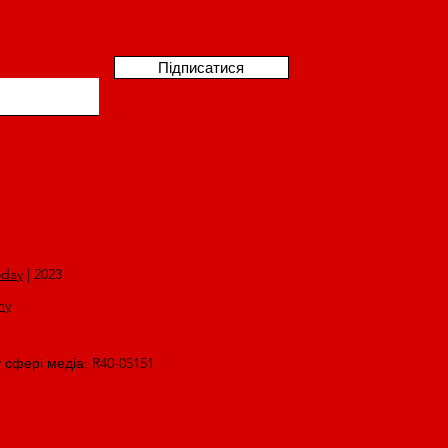
Підписатися
oday
| 2023
my
у сфері медіа: R40-05151