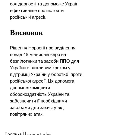
солідарності та допоможе Україні 
ефективніше протистояти 
російській агресії.
Висновок
Рішення Норвегії про виділення 
понад 48 мільйонів євро на 
безпілотники та засоби 
ППО 
для 
України є важливим кроком у 
підтримці України у боротьбі проти 
російської агресії. Ця допомога 
допоможе зміцнити 
обороноздатність України та 
забезпечити її необхідними 
засобами для захисту від 
повітряних атак.
Політика | bravery.today