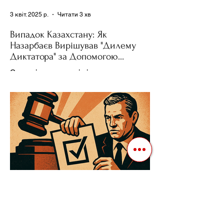
3 квіт. 2025 р.
Читати 3 хв
Випадок Казахстану: Як
Назарбаєв Вирішував "Дилему
Диктатора" за Допомогою
Ресурсів та Партії
Сучасні авторитарні лідери часто
проводять вибори, але не для чесної
конкуренції, а для зміцнення своєї
влади. Як пояснює Масаакі...
3 квіт. 2025 р.
Читати 3 хв