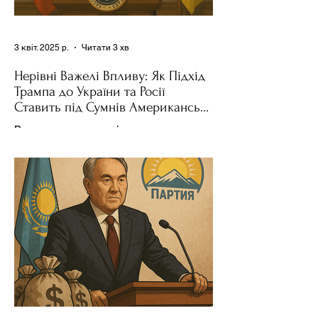
3 квіт. 2025 р.
Читати 3 хв
Нерівні Важелі Впливу: Як Підхід
Трампа до України та Росії
Ставить під Сумнів Американську
Держполітику
Використання важелів впливу – як
позитивних, так і негативних – для
зміни поведінки інших держав завжди
було невід'ємною частиною...