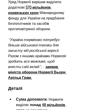
Уряд Норвегії вирішив виділити 
додаткові 
570 мільйонів 
норвезьких крон
 Міжнародному 
фонду для України на придбання 
безпілотників та засобів 
протиповітряної оборони.
"Україна терміново потребує 
більше військової техніки для 
захисту від російської агресії. 
Разом з іншими країнами Норвегія 
зробить все можливе, щоб 
внести свій вклад", 
- 
заявив 
міністр оборони Норвегії Бьорн 
Арільд Грам.
Деталі
Сума допомоги:
Норвегія 
виділяє 
понад 
48 мільйонів 