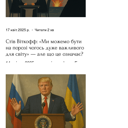
17 квіт. 2025 р.
Читати 2 хв
Стів Віткофф: «Ми можемо бути
на порозі чогось дуже важливого
для світу» — але що це означає?
14 квітня 2025 року , в інтерв’ю на Fox
News , спецпосланець Дональда
Трампа та бізнесмен Стів Віткофф
поділився враженнями після...