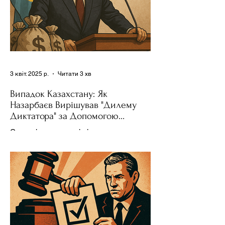
3 квіт. 2025 р.
Читати 3 хв
Випадок Казахстану: Як
Назарбаєв Вирішував "Дилему
Диктатора" за Допомогою
Ресурсів та Партії
Сучасні авторитарні лідери часто
проводять вибори, але не для чесної
конкуренції, а для зміцнення своєї
влади. Як пояснює Масаакі...