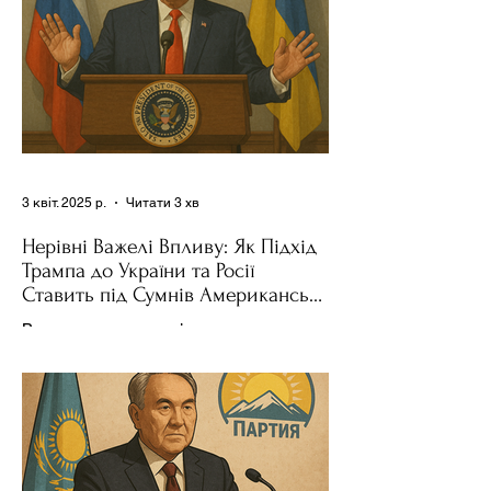
3 квіт. 2025 р.
Читати 3 хв
Нерівні Важелі Впливу: Як Підхід
Трампа до України та Росії
Ставить під Сумнів Американську
Держполітику
Використання важелів впливу – як
позитивних, так і негативних – для
зміни поведінки інших держав завжди
було невід'ємною частиною...