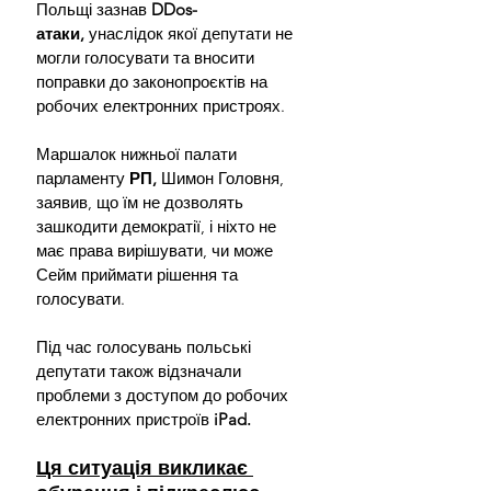
Польщі зазнав 
DDos-
атаки,
 унаслідок якої депутати не 
могли голосувати та вносити 
поправки до законопроєктів на 
робочих електронних пристроях.
Маршалок нижньої палати 
парламенту 
РП,
 Шимон Головня, 
заявив, що їм не дозволять 
зашкодити демократії, і ніхто не 
має права вирішувати, чи може 
Сейм приймати рішення та 
голосувати.
Під час голосувань польські 
депутати також відзначали 
проблеми з доступом до робочих 
електронних пристроїв 
iPad.
Ця ситуація викликає 