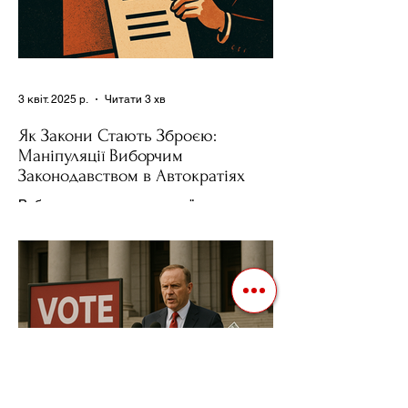
3 квіт. 2025 р.
Читати 3 хв
Як Закони Стають Зброєю:
Маніпуляції Виборчим
Законодавством в Автократіях
Вибори в авторитарних країнах часто
нагадують спектакль, де результат
відомий заздалегідь. Замість чесної
боротьби за владу, вони...