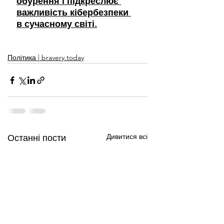
обурення і підкреслює 
важливість кібербезпеки 
в сучасному світі.
Політика | bravery.today
Дивитися всі
Останні пости