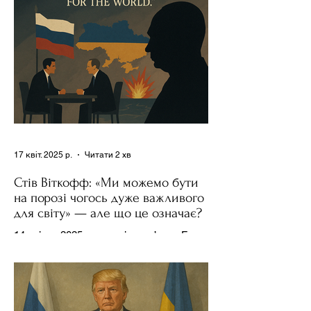
17 квіт. 2025 р.
Читати 2 хв
Стів Віткофф: «Ми можемо бути
на порозі чогось дуже важливого
для світу» — але що це означає?
14 квітня 2025 року , в інтерв’ю на Fox
News , спецпосланець Дональда
Трампа та бізнесмен Стів Віткофф
поділився враженнями після...