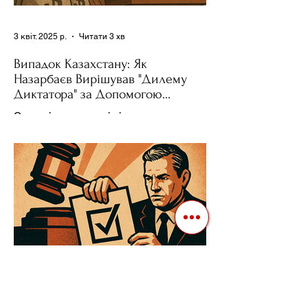
3 квіт. 2025 р.
Читати 3 хв
Випадок Казахстану: Як
Назарбаєв Вирішував "Дилему
Диктатора" за Допомогою
Ресурсів та Партії
Сучасні авторитарні лідери часто
проводять вибори, але не для чесної
конкуренції, а для зміцнення своєї
влади. Як пояснює Масаакі...