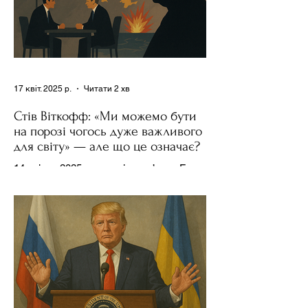
17 квіт. 2025 р.
Читати 2 хв
Стів Віткофф: «Ми можемо бути
на порозі чогось дуже важливого
для світу» — але що це означає?
14 квітня 2025 року , в інтерв’ю на Fox
News , спецпосланець Дональда
Трампа та бізнесмен Стів Віткофф
поділився враженнями після...