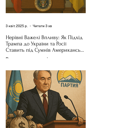
3 квіт. 2025 р.
Читати 3 хв
Нерівні Важелі Впливу: Як Підхід
Трампа до України та Росії
Ставить під Сумнів Американську
Держполітику
Використання важелів впливу – як
позитивних, так і негативних – для
зміни поведінки інших держав завжди
було невід'ємною частиною...