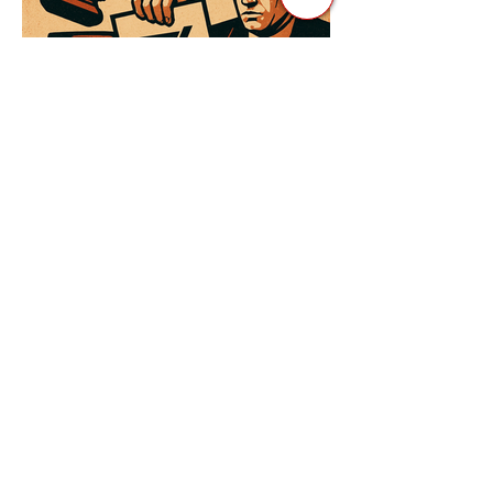
3 квіт. 2025 р.
Читати 3 хв
Як Закони Стають Зброєю:
Маніпуляції Виборчим
Законодавством в Автократіях
Вибори в авторитарних країнах часто
нагадують спектакль, де результат
відомий заздалегідь. Замість чесної
боротьби за владу, вони...