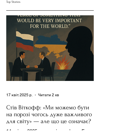
Top Stories
17 квіт. 2025 р.
Читати 2 хв
Стів Віткофф: «Ми можемо бути
на порозі чогось дуже важливого
для світу» — але що це означає?
14 квітня 2025 року , в інтерв’ю на Fox
News , спецпосланець Дональда