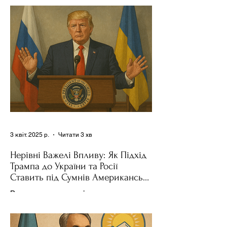
Трампа та бізнесмен Стів Віткофф
поділився враженнями після...
3 квіт. 2025 р.
Читати 3 хв
Нерівні Важелі Впливу: Як Підхід
Трампа до України та Росії
Ставить під Сумнів Американську
Держполітику
Використання важелів впливу – як
позитивних, так і негативних – для
зміни поведінки інших держав завжди
було невід'ємною частиною...