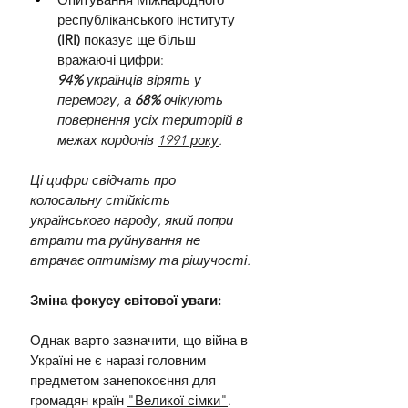
республіканського інституту 
(IRI)
 показує ще більш 
вражаючі цифри: 
94%
 українців вірять у 
перемогу, а 
68%
 очікують 
повернення усіх територій в 
межах кордонів 
1991 року
.
Ці цифри свідчать про 
колосальну стійкість 
українського народу, який попри 
втрати та руйнування не 
втрачає оптимізму та рішучості.
Зміна фокусу світової уваги:
Однак варто зазначити, що війна в 
Україні не є наразі головним 
предметом занепокоєння для 
громадян країн 
"Великої сімки"
. 