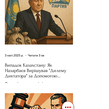
3 квіт. 2025 р.
Читати 3 хв
Випадок Казахстану: Як
Назарбаєв Вирішував "Дилему
Диктатора" за Допомогою
Ресурсів та Партії
Сучасні авторитарні лідери часто
проводять вибори, але не для чесної
конкуренції, а для зміцнення своєї
влади. Як пояснює Масаакі...