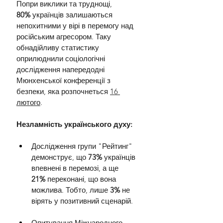
Попри виклики та труднощі, 
80%
 українців залишаються 
непохитними у вірі в перемогу над 
російським агресором. Таку 
обнадійливу статистику 
оприлюднили соціологічні 
дослідження напередодні 
Мюнхенської конференції з 
безпеки, яка розпочнеться 
16 
лютого
.
Незламність українського духу:
Дослідження групи "Рейтинг" 
демонструє, що 
73%
 українців 
впевнені в перемозі, а ще 
21%
 переконані, що вона 
можлива. Тобто, лише 
3%
 не 
вірять у позитивний сценарій.
Опитування Міжнародного 