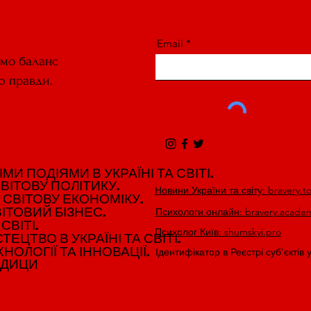
Email
ємо баланс
ю правди.
И ПОДІЯМИ В УКРАЇНІ ТА СВІТІ.
И ПОДІЯМИ В УКРАЇНІ ТА СВІТІ.
ВІТОВУ ПОЛІТИКУ.
ВІТОВУ ПОЛІТИКУ.
Новини України та світу: bravery.t
 СВІТОВУ ЕКОНОМІКУ.
 СВІТОВУ ЕКОНОМІКУ.
ІТОВИЙ БІЗНЕС.
ІТОВИЙ БІЗНЕС.
Психологи онлайн: bravery.acade
СВІТІ.
СВІТІ.
Психолог Київ: shumskyi.pro
ЕЦТВО В УКРАЇНІ ТА СВІТІ.
ЕЦТВО В УКРАЇНІ ТА СВІТІ.
НОЛОГІЇ ТА ІННОВАЦІЇ.
НОЛОГІЇ ТА ІННОВАЦІЇ.
Ідентифікатор в Реєстрі суб’єктів 
ЕДИЦИ
ЕДИЦИ