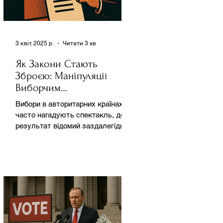
3 квіт. 2025 р.
Читати 3 хв
Як Закони Стають
Зброєю: Маніпуляції
Виборчим
Законодавством в
Вибори в авторитарних країнах
Автократіях
часто нагадують спектакль, де
результат відомий заздалегідь.
Замість чесної боротьби за владу,
вони...