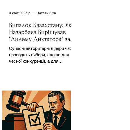
3 квіт. 2025 р.
Читати 3 хв
Випадок Казахстану: Як
Назарбаєв Вирішував
"Дилему Диктатора" за
Допомогою Ресурсів та
Сучасні авторитарні лідери часто
Партії
проводять вибори, але не для
чесної конкуренції, а для
зміцнення своєї влади. Як
пояснює Масаакі...