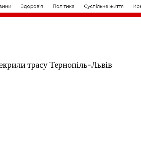
овини
Здоровʼя
Політика
Суспільне життя
Ко
екрили трасу Тернопіль-Львів