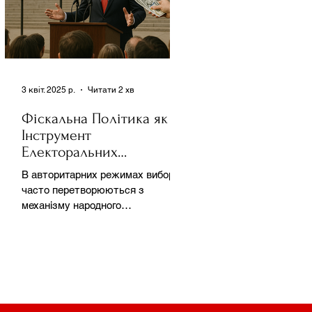
3 квіт. 2025 р.
Читати 2 хв
Фіскальна Політика як
Інструмент
Електоральних
Маніпуляцій в
В авторитарних режимах вибори
Автократіях
часто перетворюються з
механізму народного
волевиявлення на інструмент
утримання влади та
демонстрації...