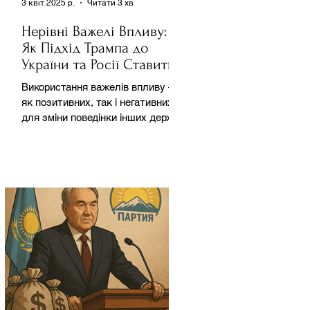
3 квіт. 2025 р.
Читати 3 хв
Нерівні Важелі Впливу:
Як Підхід Трампа до
України та Росії Ставить
під Сумнів Американську
Використання важелів впливу –
Держполітику
як позитивних, так і негативних –
для зміни поведінки інших держав
завжди було невід'ємною
частиною...