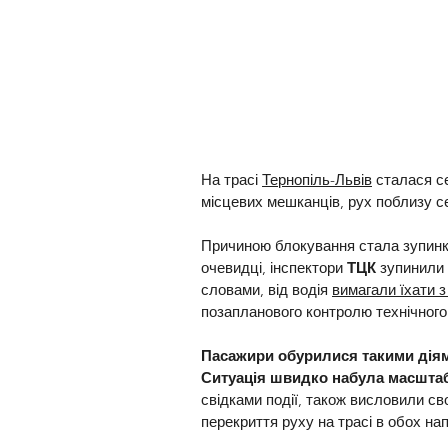
На трасі 
Тернопіль-Львів
 сталася с
місцевих мешканців, рух поблизу с
Причиною блокування стала зупинк
очевидці, інспектори 
ТЦК 
зупинили 
словами, від водія 
вимагали їхати з
позапланового контролю технічного
Пасажири обурилися такими діями
Ситуація швидко набула масштаб
свідками події, також висловили сво
перекриття руху на трасі в обох на