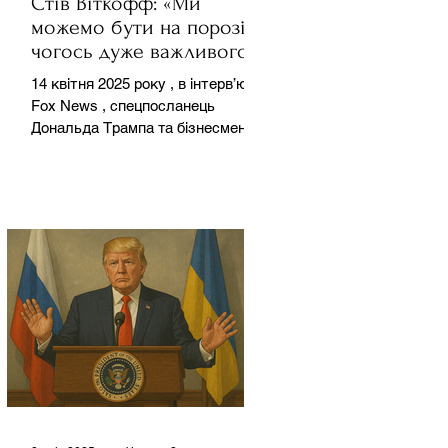
Стів Віткофф: «Ми
можемо бути на порозі
чогось дуже важливого
для світу» — але що це
14 квітня 2025 року , в інтерв’ю на
означає?
Fox News , спецпосланець
Дональда Трампа та бізнесмен
Стів Віткофф поділився
враженнями після...