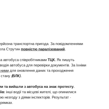
ерйозна транспортна пригода. За повідомленнями 
ела Струтин 
повністю паралізований
.
а автобуса співробітниками 
ТЦК
.
 Як пишуть 
водія автобуса для перевірки документів. За їхніми 
 ними
 для оновлення даних та проходження 
 стану 
(ВЛК).
 та вийшли з автобуса на знак протесту. 
ів:
 інші водії та місцеві жителі, що опинилися 
ю незгоду з діями інспекторів. Результат - 
прямках.