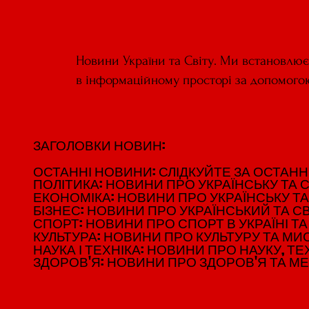
Новини України та Світу. Ми встановлю
в інформаційному просторі за допомого
ЗАГОЛОВКИ НОВИН:
ЗАГОЛОВКИ НОВИН:
ОСТАННІ НОВИНИ: СЛІДКУЙТЕ ЗА ОСТАННІМ
ОСТАННІ НОВИНИ: СЛІДКУЙТЕ ЗА ОСТАННІМ
ПОЛІТИКА: НОВИНИ ПРО УКРАЇНСЬКУ ТА С
ПОЛІТИКА: НОВИНИ ПРО УКРАЇНСЬКУ ТА С
ЕКОНОМІКА: НОВИНИ ПРО УКРАЇНСЬКУ ТА
ЕКОНОМІКА: НОВИНИ ПРО УКРАЇНСЬКУ ТА
БІЗНЕС: НОВИНИ ПРО УКРАЇНСЬКИЙ ТА СВ
БІЗНЕС: НОВИНИ ПРО УКРАЇНСЬКИЙ ТА СВ
СПОРТ: НОВИНИ ПРО СПОРТ В УКРАЇНІ ТА 
СПОРТ: НОВИНИ ПРО СПОРТ В УКРАЇНІ ТА 
КУЛЬТУРА: НОВИНИ ПРО КУЛЬТУРУ ТА МИСТ
КУЛЬТУРА: НОВИНИ ПРО КУЛЬТУРУ ТА МИСТ
НАУКА І ТЕХНІКА: НОВИНИ ПРО НАУКУ, ТЕХ
НАУКА І ТЕХНІКА: НОВИНИ ПРО НАУКУ, ТЕХ
ЗДОРОВ'Я: НОВИНИ ПРО ЗДОРОВ'Я ТА М
ЗДОРОВ'Я: НОВИНИ ПРО ЗДОРОВ'Я ТА М