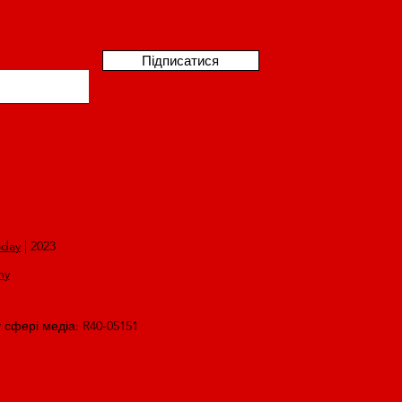
Підписатися
oday
| 2023
my
у сфері медіа: R40-05151