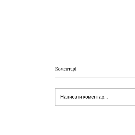
Коментарі
Написати коментар...
Розуміння самотності: Погляд
зсередини