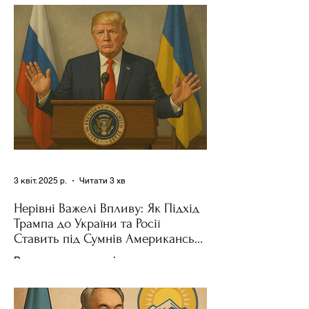
Трампа та бізнесмен Стів Віткофф
поділився враженнями після...
3 квіт. 2025 р.
Читати 3 хв
Нерівні Важелі Впливу: Як Підхід
Трампа до України та Росії
Ставить під Сумнів Американську
Держполітику
Використання важелів впливу – як
позитивних, так і негативних – для
зміни поведінки інших держав завжди
було невід'ємною частиною...