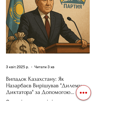
3 квіт. 2025 р.
Читати 3 хв
Випадок Казахстану: Як
Назарбаєв Вирішував "Дилему
Диктатора" за Допомогою
Ресурсів та Партії
Сучасні авторитарні лідери часто
проводять вибори, але не для чесної
конкуренції, а для зміцнення своєї
влади. Як пояснює Масаакі...