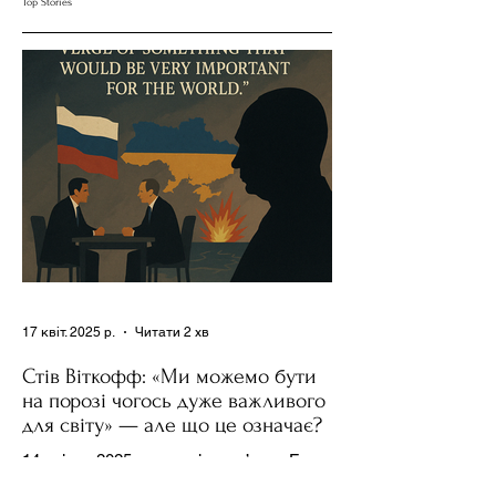
Top Stories
Держполітику
та Партії
17 квіт. 2025 р.
Читати 2 хв
Стів Віткофф: «Ми можемо бути
на порозі чогось дуже важливого
для світу» — але що це означає?
14 квітня 2025 року , в інтерв’ю на Fox
News , спецпосланець Дональда