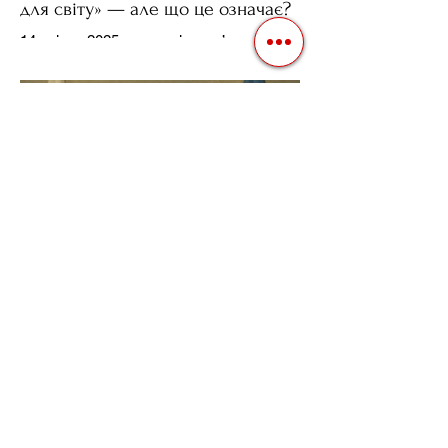
для світу» — але що це означає?
14 квітня 2025 року , в інтерв’ю на Fox
News , спецпосланець Дональда
Трампа та бізнесмен Стів Віткофф
поділився враженнями після...
3 квіт. 2025 р.
Читати 3 хв
Нерівні Важелі Впливу: Як Підхід
Трампа до України та Росії
Ставить під Сумнів Американську
Держполітику