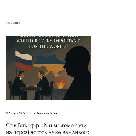
Трампа до України та
Нашого Вибору
Росії Ставить під
Сумнів Американську
Top Stories
Держполітику
17 квіт. 2025 р.
Читати 2 хв
Стів Віткофф: «Ми можемо бути
на порозі чогось дуже важливого