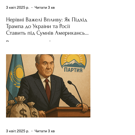
3 квіт. 2025 р.
Читати 3 хв
Нерівні Важелі Впливу: Як Підхід
Трампа до України та Росії
Ставить під Сумнів Американську
Держполітику
Використання важелів впливу – як
позитивних, так і негативних – для
зміни поведінки інших держав завжди
було невід'ємною частиною...
3 квіт. 2025 р.
Читати 3 хв