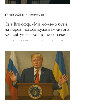
17 квіт. 2025 р.
Читати 2 хв
Стів Віткофф: «Ми можемо бути
на порозі чогось дуже важливого
для світу» — але що це означає?
14 квітня 2025 року , в інтерв’ю на Fox
News , спецпосланець Дональда
Трампа та бізнесмен Стів Віткофф
поділився враженнями після...