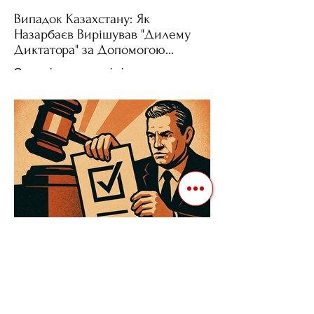
Випадок Казахстану: Як
Назарбаєв Вирішував "Дилему
Диктатора" за Допомогою
Ресурсів та Партії
Сучасні авторитарні лідери часто
проводять вибори, але не для чесної
конкуренції, а для зміцнення своєї
влади. Як пояснює Масаакі...
3 квіт. 2025 р.
Читати 3 хв
Як Закони Стають Зброєю: