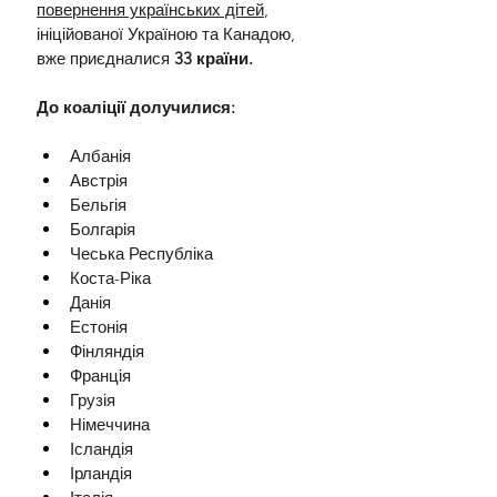
повернення українських дітей
, 
ініційованої Україною та Канадою, 
вже приєдналися 
33 країни.
До коаліції долучилися:
Албанія
Австрія
Бельгія
Болгарія
Чеська Республіка
Коста-Ріка
Данія
Естонія
Фінляндія
Франція
Грузія
Німеччина
Ісландія
Ірландія