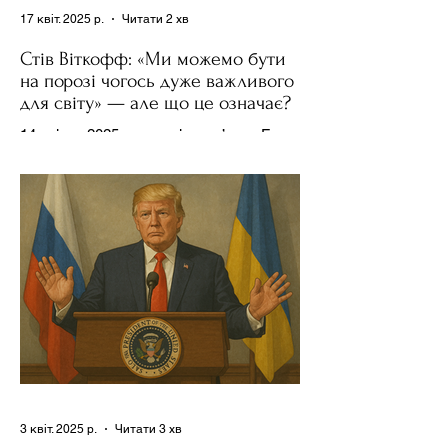
17 квіт. 2025 р.
Читати 2 хв
Стів Віткофф: «Ми можемо бути
на порозі чогось дуже важливого
для світу» — але що це означає?
14 квітня 2025 року , в інтерв’ю на Fox
News , спецпосланець Дональда
Трампа та бізнесмен Стів Віткофф
поділився враженнями після...
3 квіт. 2025 р.
Читати 3 хв