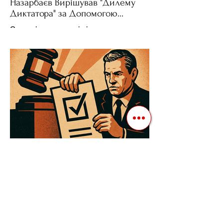
Назарбаєв Вирішував "Дилему
Диктатора" за Допомогою
Ресурсів та Партії
Сучасні авторитарні лідери часто
проводять вибори, але не для чесної
конкуренції, а для зміцнення своєї
влади. Як пояснює Масаакі...
3 квіт. 2025 р.
Читати 3 хв
Як Закони Стають Зброєю:
Маніпуляції Виборчим
Законодавством в Автократіях