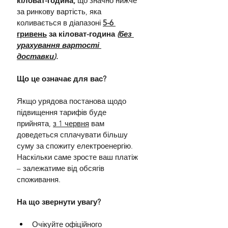
кіловат-година,
 що значно нижче 
за ринкову вартість, яка 
коливається в діапазоні 
5-6 
гривень
 за кіловат-година 
(
без 
урахування вартості 
доставки
).
Що це означає для вас?
Якщо урядова постанова щодо 
підвищення тарифів буде 
прийнята, 
з 1 червня
 вам 
доведеться сплачувати більшу 
суму за спожиту електроенергію. 
Наскільки саме зросте ваш платіж 
– залежатиме від обсягів 
споживання.
На що звернути увагу?
Очікуйте офіційного 