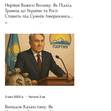
Нерівні Важелі Впливу: Як Підхід
Трампа до України та Росії
Ставить під Сумнів Американську
Держполітику
Використання важелів впливу – як
позитивних, так і негативних – для
зміни поведінки інших держав завжди
було невід'ємною частиною...
3 квіт. 2025 р.
Читати 3 хв
Випадок Казахстану: Як