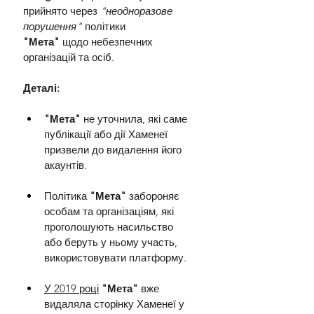
прийнято через 
"неодноразове 
порушення"
 політики 
"Мета"
 щодо небезпечних 
організацій та осіб.
Деталі:
"Мета"
 не уточнила, які саме 
публікації або дії Хаменеї 
призвели до видалення його 
акаунтів.
Політика
 "Мета" 
забороняє 
особам та організаціям, які 
проголошують насильство 
або беруть у ньому участь, 
використовувати платформу.
У 2019 році
 "Мета"
 вже 
видаляла сторінку Хаменеї у 