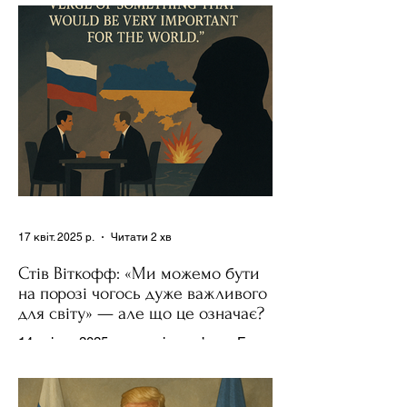
17 квіт. 2025 р.
Читати 2 хв
Стів Віткофф: «Ми можемо бути
на порозі чогось дуже важливого
для світу» — але що це означає?
14 квітня 2025 року , в інтерв’ю на Fox
News , спецпосланець Дональда
Трампа та бізнесмен Стів Віткофф
поділився враженнями після...