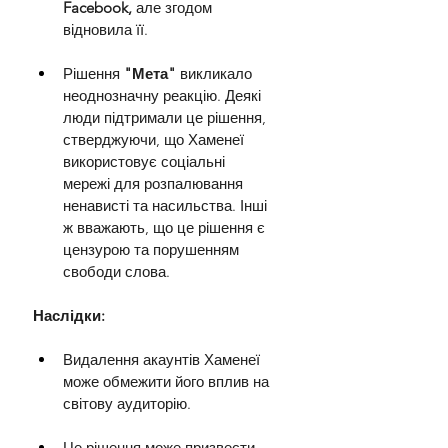
Facebook,
 але згодом 
відновила її.
Рішення 
"Мета"
 викликало 
неоднозначну реакцію. Деякі 
люди підтримали це рішення, 
стверджуючи, що Хаменеї 
використовує соціальні 
мережі для розпалювання 
ненависті та насильства. Інші 
ж вважають, що це рішення є 
цензурою та порушенням 
свободи слова.
Наслідки:
Видалення акаунтів Хаменеї 
може обмежити його вплив на 
світову аудиторію.
Це рішення може призвести 