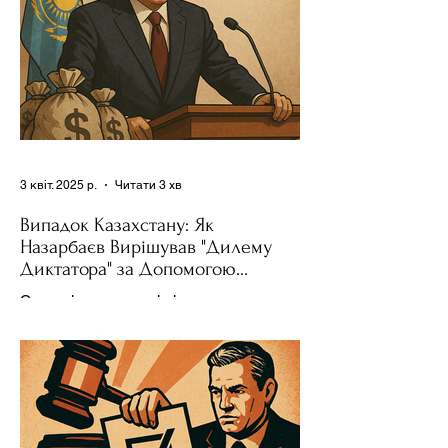
3 квіт. 2025 р.
Читати 3 хв
Випадок Казахстану: Як
Назарбаєв Вирішував "Дилему
Диктатора" за Допомогою
Ресурсів та Партії
Сучасні авторитарні лідери часто
проводять вибори, але не для чесної
конкуренції, а для зміцнення своєї
влади. Як пояснює Масаакі...