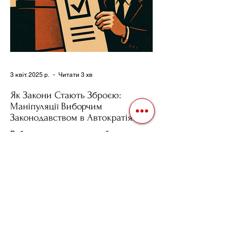
3 квіт. 2025 р.
Читати 3 хв
Як Закони Стають Зброєю:
Маніпуляції Виборчим
Законодавством в Автократіях
Вибори в авторитарних країнах часто
нагадують спектакль, де результат
відомий заздалегідь. Замість чесної
боротьби за владу, вони...