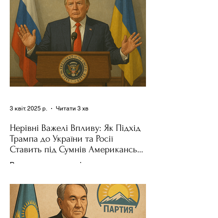
3 квіт. 2025 р.
Читати 3 хв
Нерівні Важелі Впливу: Як Підхід
Трампа до України та Росії
Ставить під Сумнів Американську
Держполітику
Використання важелів впливу – як
позитивних, так і негативних – для
зміни поведінки інших держав завжди
було невід'ємною частиною...