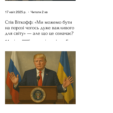
17 квіт. 2025 р.
Читати 2 хв
Стів Віткофф: «Ми можемо бути
на порозі чогось дуже важливого
для світу» — але що це означає?
14 квітня 2025 року , в інтерв’ю на Fox
News , спецпосланець Дональда
Трампа та бізнесмен Стів Віткофф
поділився враженнями після...