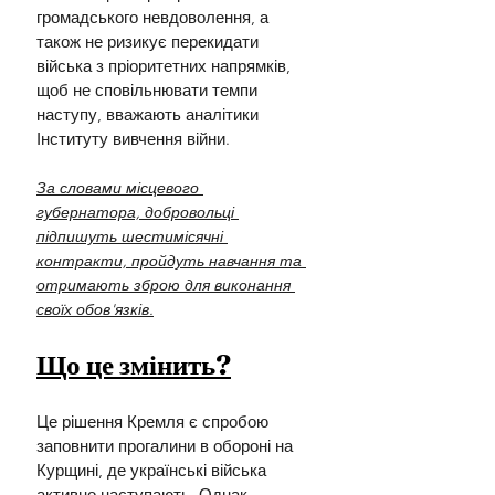
громадського невдоволення, а 
також не ризикує перекидати 
війська з пріоритетних напрямків, 
щоб не сповільнювати темпи 
наступу, вважають аналітики 
Інституту вивчення війни.
За словами місцевого 
губернатора, добровольці 
підпишуть шестимісячні 
контракти, пройдуть навчання та 
отримають зброю для виконання 
своїх обов'язків.
Що це змінить?
Це рішення Кремля є спробою 
заповнити прогалини в обороні на 
Курщині, де українські війська 
активно наступають. Однак, 