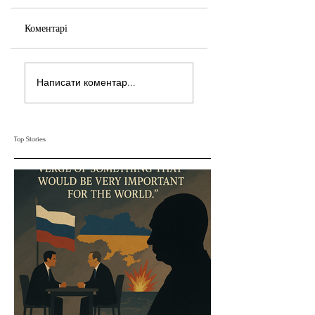
Коментарі
Нерівні Важелі
Випадок Казахстану
Написати коментар...
Впливу: Як Підхід
Як Назарбаєв
Трампа до України та
Вирішував "Дилему
Росії Ставить під
Диктатора" за
Сумнів Американську
Допомогою Ресурсів
Top Stories
Держполітику
та Партії