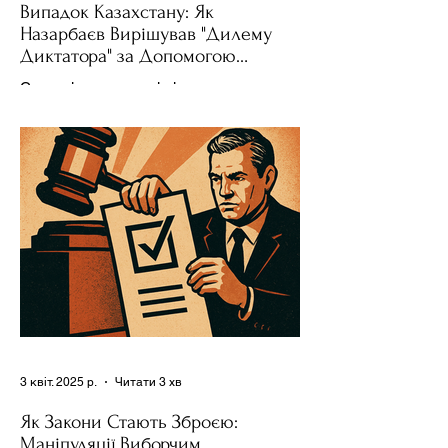
Випадок Казахстану: Як
Назарбаєв Вирішував "Дилему
Диктатора" за Допомогою
Ресурсів та Партії
Сучасні авторитарні лідери часто
проводять вибори, але не для чесної
конкуренції, а для зміцнення своєї
влади. Як пояснює Масаакі...
3 квіт. 2025 р.
Читати 3 хв
Як Закони Стають Зброєю:
Маніпуляції Виборчим