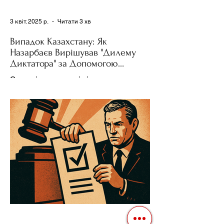
3 квіт. 2025 р.
Читати 3 хв
Випадок Казахстану: Як
Назарбаєв Вирішував "Дилему
Диктатора" за Допомогою
Ресурсів та Партії
Сучасні авторитарні лідери часто
проводять вибори, але не для чесної
конкуренції, а для зміцнення своєї
влади. Як пояснює Масаакі...