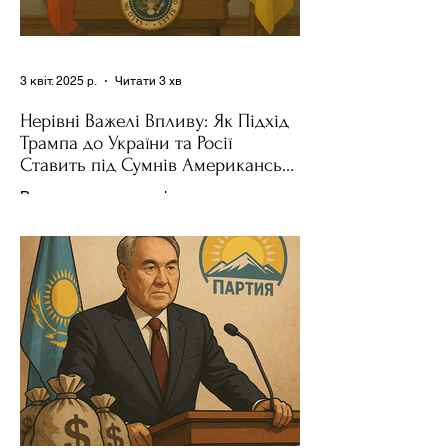
3 квіт. 2025 р.
Читати 3 хв
Нерівні Важелі Впливу: Як Підхід
Трампа до України та Росії
Ставить під Сумнів Американську
Держполітику
Використання важелів впливу – як
позитивних, так і негативних – для
зміни поведінки інших держав завжди
було невід'ємною частиною...