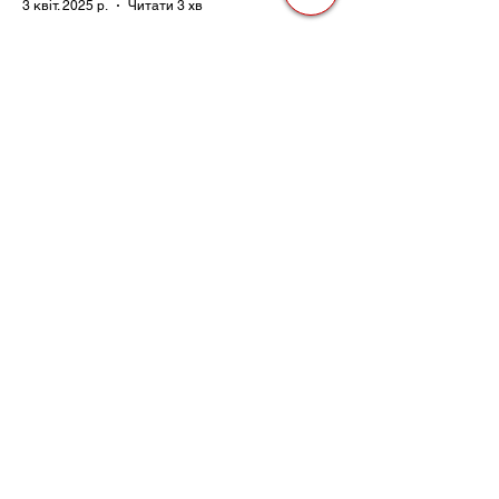
3 квіт. 2025 р.
Читати 3 хв
Як Закони Стають Зброєю:
Маніпуляції Виборчим
Законодавством в Автократіях
Вибори в авторитарних країнах часто
нагадують спектакль, де результат
відомий заздалегідь. Замість чесної
боротьби за владу, вони...
3 квіт. 2025 р.
Читати 2 хв