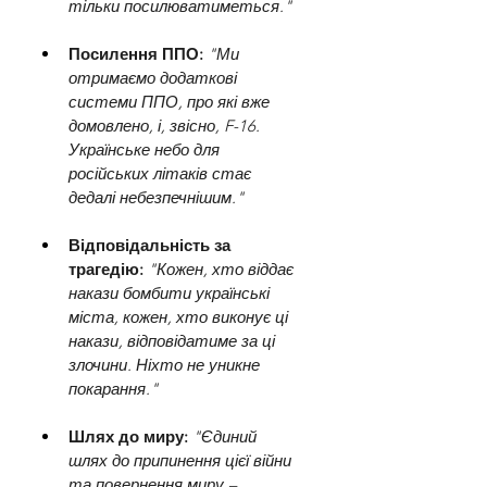
тільки посилюватиметься."
Посилення ППО: 
"Ми 
отримаємо додаткові 
системи ППО, про які вже 
домовлено, і, звісно, F-16. 
Українське небо для 
російських літаків стає 
дедалі небезпечнішим."
Відповідальність за 
трагедію:
"Кожен, хто віддає 
накази бомбити українські 
міста, кожен, хто виконує ці 
накази, відповідатиме за ці 
злочини. Ніхто не уникне 
покарання."
Шлях до миру: 
"Єдиний 
шлях до припинення цієї війни 
та повернення миру – 