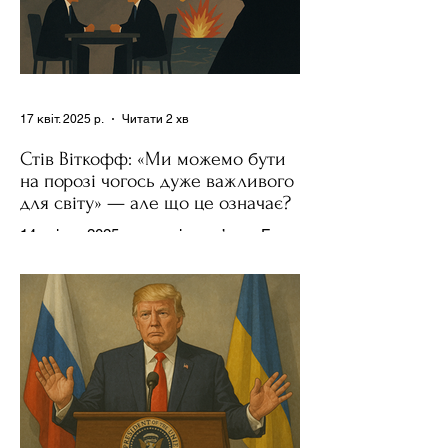
17 квіт. 2025 р.
Читати 2 хв
Стів Віткофф: «Ми можемо бути
на порозі чогось дуже важливого
для світу» — але що це означає?
14 квітня 2025 року , в інтерв’ю на Fox
News , спецпосланець Дональда
Трампа та бізнесмен Стів Віткофф
поділився враженнями після...