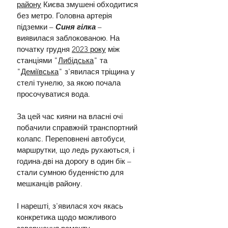
району
 Києва змушені обходитися 
без метро. Головна артерія 
підземки – 
Синя гілка
 – 
виявилася заблокованою. На 
початку грудня 
2023 року
 між 
станціями "
Либідська
" та 
"
Деміївська
" з'явилася тріщина у 
стелі тунелю, за якою почала 
просочуватися вода.
За цей час кияни на власні очі 
побачили справжній транспортний 
колапс. Переповнені автобуси, 
маршрутки, що ледь рухаються, і 
година-дві на дорогу в один бік – 
стали сумною буденністю для 
мешканців району.
І нарешті, з'явилася хоч якась 
конкретика щодо можливого 