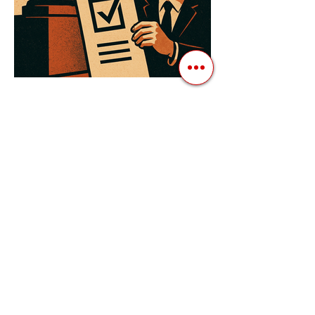
3 квіт. 2025 р.
Читати 3 хв
Як Закони Стають Зброєю:
Маніпуляції Виборчим
Законодавством в Автократіях
Вибори в авторитарних країнах часто
нагадують спектакль, де результат
відомий заздалегідь. Замість чесної
боротьби за владу, вони...