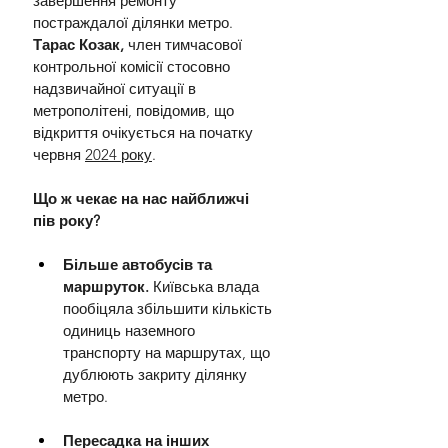
завершення ремонту 
постраждалої ділянки метро. 
Тарас Козак,
 член тимчасової 
контрольної комісії стосовно 
надзвичайної ситуації в 
метрополітені, повідомив, що 
відкриття очікується на початку 
червня 
2024 року
.
Що ж чекає на нас найближчі 
пів року?
Більше автобусів та 
маршруток. 
Київська влада 
пообіцяла збільшити кількість 
одиниць наземного 
транспорту на маршрутах, що 
дублюють закриту ділянку 
метро.
Пересадка на інших 