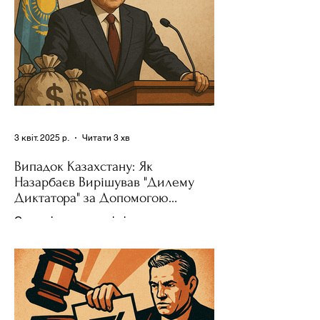
3 квіт. 2025 р.
Читати 3 хв
Випадок Казахстану: Як
Назарбаєв Вирішував "Дилему
Диктатора" за Допомогою
Ресурсів та Партії
Сучасні авторитарні лідери часто
проводять вибори, але не для чесної
конкуренції, а для зміцнення своєї
влади. Як пояснює Масаакі...