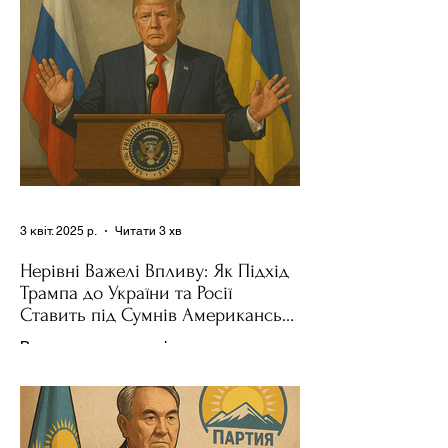
поділився враженнями після...
3 квіт. 2025 р.
Читати 3 хв
Нерівні Важелі Впливу: Як Підхід
Трампа до України та Росії
Ставить під Сумнів Американську
Держполітику
Використання важелів впливу – як
позитивних, так і негативних – для
зміни поведінки інших держав завжди
було невід'ємною частиною...