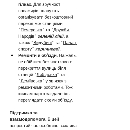
гілках.
 Для зручності 
пасажирів планують 
організувати безкоштовний 
перехід між станціями 
"
Печерська
" та "
Дружби 
Народів
" 
зеленій лінії,
 а 
також "
Видубичі
" та "
Палац 
спорту
" 
коричневої.
Ремонти й об'їзди.
 На жаль, 
не обійтися без часткового 
перекриття вулиць біля 
станцій "
Либідська
" та 
"
Деміївська
" у зв'язку з 
ремонтними роботами. Тож 
киянам варто заздалегідь 
переглядати схеми об'їзду.
Підтримка та 
взаємодопомога.
 В цей 
непростий час особливо важлива 