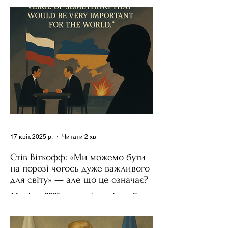
17 квіт. 2025 р.
Читати 2 хв
Стів Віткофф: «Ми можемо бути
на порозі чогось дуже важливого
для світу» — але що це означає?
14 квітня 2025 року , в інтерв’ю на Fox
News , спецпосланець Дональда
Трампа та бізнесмен Стів Віткофф