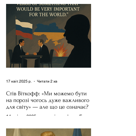
17 квіт. 2025 р.
Читати 2 хв
Стів Віткофф: «Ми можемо бути
на порозі чогось дуже важливого
для світу» — але що це означає?
14 квітня 2025 року , в інтерв’ю на Fox
News , спецпосланець Дональда
Трампа та бізнесмен Стів Віткофф