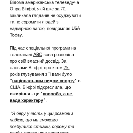
Відома американська телеведуча 
Опра Вінфрі, якій вже 
за 70
, 
закликала глядачів не осуджувати 
та не соромити людей з 
надмірною вагою, повідомляє 
USA 
Today.
Під час спеціальної програми на 
телеканалі 
ABC
вона розповіла 
про свій власний досвід. За 
словами Вінфрі, протягом 
25 
років
 глузування з її ваги було 
"
національним видом спорту
" 
в 
США. Вінфрі підкреслила, 
що 
ожиріння - це "
хвороба, а не 
вада характеру
".
"Я беру участь у цій розмові з 
надією, що ми зможемо 
позбутися стигми, сорому та 
осуду, припинити соромити 