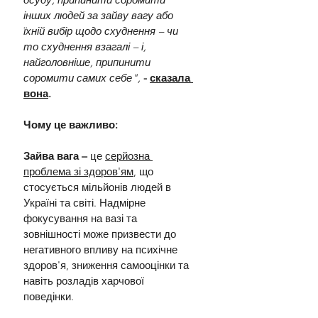
інших людей за зайву вагу або 
їхній вибір щодо схуднення – чи 
то схуднення взагалі – і, 
найголовніше, припинити 
соромити самих себе",
- 
сказала 
вона
.
Чому це важливо:
Зайва вага –
 це 
серйозна 
проблема зі здоров'ям
, що 
стосується мільйонів людей в 
Україні та світі. Надмірне 
фокусування на вазі та 
зовнішності може призвести до 
негативного впливу на психічне 
здоров'я, зниження самооцінки та 
навіть розладів харчової 
поведінки.