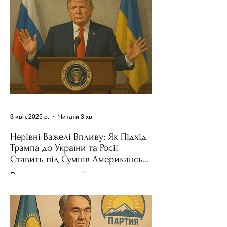
поділився враженнями після...
3 квіт. 2025 р.
Читати 3 хв
Нерівні Важелі Впливу: Як Підхід
Трампа до України та Росії
Ставить під Сумнів Американську
Держполітику
Використання важелів впливу – як
позитивних, так і негативних – для
зміни поведінки інших держав завжди
було невід'ємною частиною...