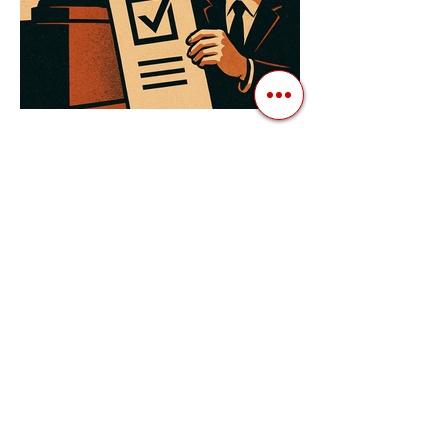
3 квіт. 2025 р.
Читати 3 хв
Як Закони Стають Зброєю:
Маніпуляції Виборчим
Законодавством в Автократіях
Вибори в авторитарних країнах часто
нагадують спектакль, де результат
відомий заздалегідь. Замість чесної
боротьби за владу, вони...