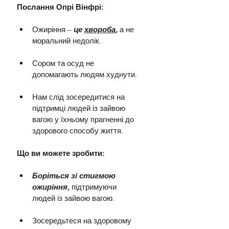
Послання Опрі Вінфрі:
Ожиріння – 
це 
хвороба
,
 а не 
моральний недолік.
Сором та осуд не 
допомагають людям худнути.
Нам слід зосередитися на 
підтримці людей із зайвою 
вагою у їхньому прагненні до 
здорового способу життя.
Що ви можете зробити:
Боріться зі стигмою 
ожиріння,
підтримуючи 
людей із зайвою вагою.
Зосередьтеся на здоровому 