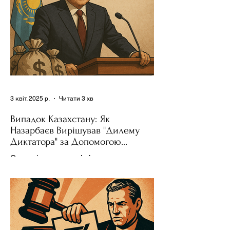
3 квіт. 2025 р.
Читати 3 хв
Випадок Казахстану: Як
Назарбаєв Вирішував "Дилему
Диктатора" за Допомогою
Ресурсів та Партії
Сучасні авторитарні лідери часто
проводять вибори, але не для чесної
конкуренції, а для зміцнення своєї
влади. Як пояснює Масаакі...