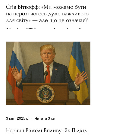
Стів Віткофф: «Ми можемо бути
на порозі чогось дуже важливого
для світу» — але що це означає?
14 квітня 2025 року , в інтерв’ю на Fox
News , спецпосланець Дональда
Трампа та бізнесмен Стів Віткофф
поділився враженнями після...
3 квіт. 2025 р.
Читати 3 хв
Нерівні Важелі Впливу: Як Підхід