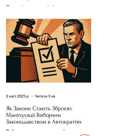
Ресурсів та Партії
Сучасні авторитарні лідери часто
проводять вибори, але не для чесної
конкуренції, а для зміцнення своєї
влади. Як пояснює Масаакі...
3 квіт. 2025 р.
Читати 3 хв
Як Закони Стають Зброєю:
Маніпуляції Виборчим
Законодавством в Автократіях
Вибори в авторитарних країнах часто