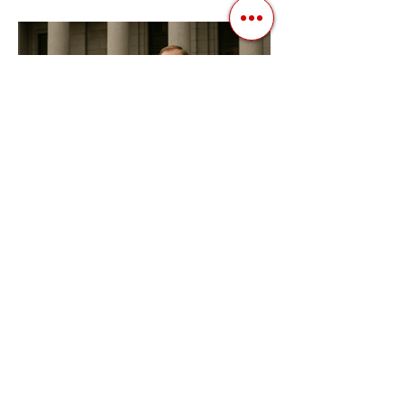
нагадують спектакль, де результат
відомий заздалегідь. Замість чесної
боротьби за владу, вони...
3 квіт. 2025 р.
Читати 2 хв
Фіскальна Політика як
Інструмент Електоральних
Маніпуляцій в Автократіях
В авторитарних режимах вибори часто
перетворюються з механізму народного
волевиявлення на інструмент