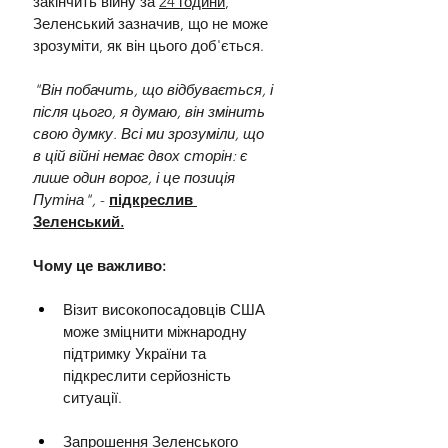
закінчить війну за 
24 години
, 
Зеленський зазначив, що не може 
зрозуміти, як він цього доб'ється.
"Він побачить, що відбувається, і 
після цього, я думаю, він змінить 
свою думку. Всі ми зрозуміли, що 
в цій війні немає двох сторін: є 
лише один ворог, і це позиція 
Путіна", 
- 
підкреслив 
Зеленський.
Чому це важливо:
Візит високопосадовців США 
може зміцнити міжнародну 
підтримку України та 
підкреслити серйозність 
ситуації.
Запрошення Зеленського 