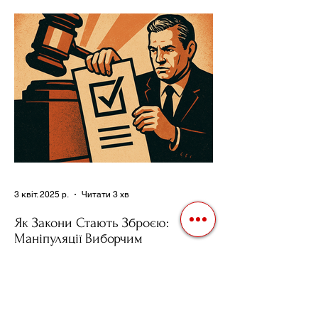
проводять вибори, але не для чесної
конкуренції, а для зміцнення своєї
влади. Як пояснює Масаакі...
3 квіт. 2025 р.
Читати 3 хв
Як Закони Стають Зброєю:
Маніпуляції Виборчим
Законодавством в Автократіях
Вибори в авторитарних країнах часто
нагадують спектакль, де результат
відомий заздалегідь. Замість чесної