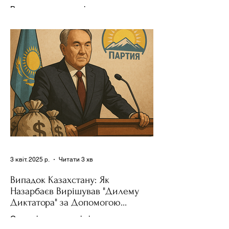
Держполітику
Використання важелів впливу – як
позитивних, так і негативних – для
зміни поведінки інших держав завжди
було невід'ємною частиною...
3 квіт. 2025 р.
Читати 3 хв
Випадок Казахстану: Як
Назарбаєв Вирішував "Дилему
Диктатора" за Допомогою
Ресурсів та Партії
Сучасні авторитарні лідери часто