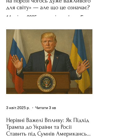
на порозі чогось дуже важливого
для світу» — але що це означає?
14 квітня 2025 року , в інтерв’ю на Fox
News , спецпосланець Дональда
Трампа та бізнесмен Стів Віткофф
поділився враженнями після...
3 квіт. 2025 р.
Читати 3 хв
Нерівні Важелі Впливу: Як Підхід
Трампа до України та Росії
Ставить під Сумнів Американську