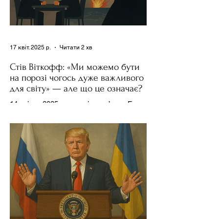
17 квіт. 2025 р.
Читати 2 хв
Стів Віткофф: «Ми можемо бути
на порозі чогось дуже важливого
для світу» — але що це означає?
14 квітня 2025 року , в інтерв’ю на Fox
News , спецпосланець Дональда
Трампа та бізнесмен Стів Віткофф
поділився враженнями після...