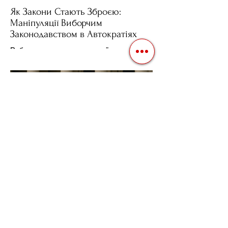
Як Закони Стають Зброєю:
Маніпуляції Виборчим
Законодавством в Автократіях
Вибори в авторитарних країнах часто
нагадують спектакль, де результат
відомий заздалегідь. Замість чесної
боротьби за владу, вони...
3 квіт. 2025 р.
Читати 2 хв
Фіскальна Політика як