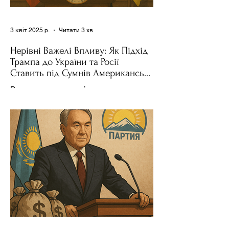
3 квіт. 2025 р.
Читати 3 хв
Нерівні Важелі Впливу: Як Підхід
Трампа до України та Росії
Ставить під Сумнів Американську
Держполітику
Використання важелів впливу – як
позитивних, так і негативних – для
зміни поведінки інших держав завжди
було невід'ємною частиною...