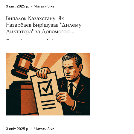
3 квіт. 2025 р.
Читати 3 хв
Випадок Казахстану: Як
Назарбаєв Вирішував "Дилему
Диктатора" за Допомогою
Ресурсів та Партії
Сучасні авторитарні лідери часто
проводять вибори, але не для чесної
конкуренції, а для зміцнення своєї
влади. Як пояснює Масаакі...
3 квіт. 2025 р.
Читати 3 хв