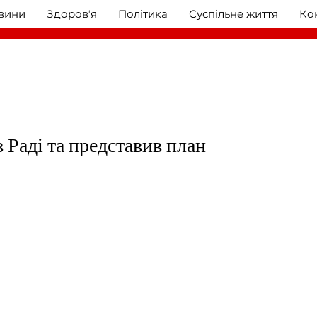
овини
Здоровʼя
Політика
Суспільне життя
Ко
 Раді та представив план