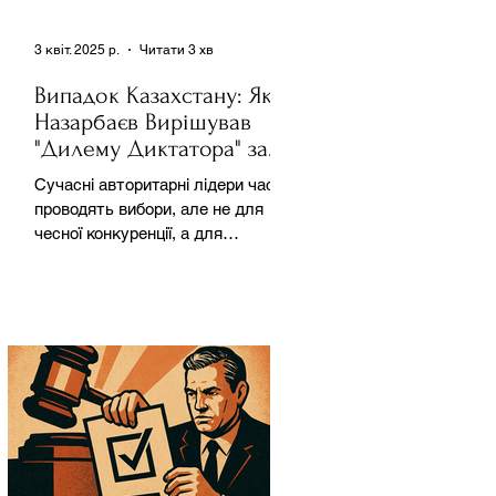
3 квіт. 2025 р.
Читати 3 хв
Випадок Казахстану: Як
Назарбаєв Вирішував
"Дилему Диктатора" за
Допомогою Ресурсів та
Сучасні авторитарні лідери часто
Партії
проводять вибори, але не для
чесної конкуренції, а для
зміцнення своєї влади. Як
пояснює Масаакі...