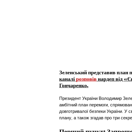
Зеленський представив план пе
каналі 
розповів
 нардеп від «Є
Гончаренко.
Президент України Володимир Зелен
амбітний план перемоги, спрямован
довготривалої безпеки України. У с
плану, а також згадав про три секр
Перший пункт: Запрош