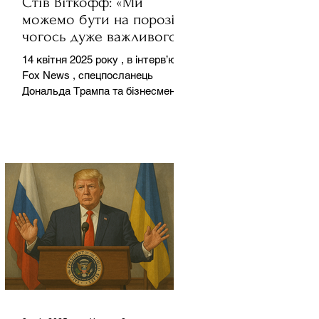
Стів Віткофф: «Ми
можемо бути на порозі
чогось дуже важливого
для світу» — але що це
14 квітня 2025 року , в інтерв’ю на
означає?
Fox News , спецпосланець
Дональда Трампа та бізнесмен
Стів Віткофф поділився
враженнями після...