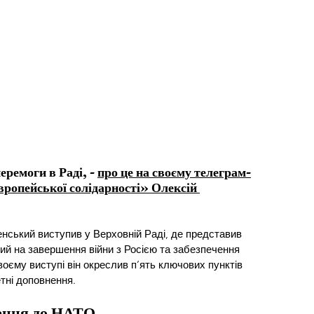
ремоги в Раді, - 
про це на своєму телеграм-
вропейської солідарності» Олексій 
ський виступив у Верховній Раді, де представив 
ий на завершення війни з Росією та забезпечення 
воєму виступі він окреслив п’ять ключових пунктів 
етні доповнення.
ення до НАТО