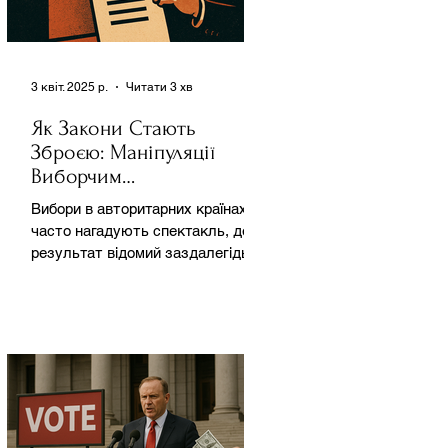
3 квіт. 2025 р.
Читати 3 хв
Як Закони Стають
Зброєю: Маніпуляції
Виборчим
Законодавством в
Вибори в авторитарних країнах
Автократіях
часто нагадують спектакль, де
результат відомий заздалегідь.
Замість чесної боротьби за владу,
вони...