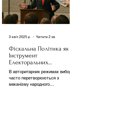
3 квіт. 2025 р.
Читати 2 хв
Фіскальна Політика як
Інструмент
Електоральних
Маніпуляцій в
В авторитарних режимах вибори
Автократіях
часто перетворюються з
механізму народного
волевиявлення на інструмент
утримання влади та
демонстрації...