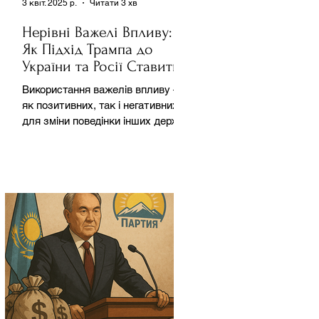
3 квіт. 2025 р.
Читати 3 хв
Нерівні Важелі Впливу:
Як Підхід Трампа до
України та Росії Ставить
під Сумнів Американську
Використання важелів впливу –
Держполітику
як позитивних, так і негативних –
для зміни поведінки інших держав
завжди було невід'ємною
частиною...