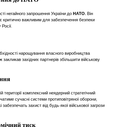
сті негайного запрошення України до 
НАТО.
 Він 
 є критично важливим для забезпечення безпеки 
 Росії.
бхідності нарощування власного виробництва 
кож закликав західних партнерів збільшити військову 
ання
їй території комплексний неядерний стратегічний 
чатиме сучасні системи протиповітряної оборони, 
кі забезпечать захист від будь-якої військової загрози 
омічний тиск