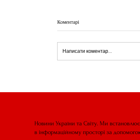
Коментарі
Написати коментар...
Стів Віткофф: «Ми можемо бу
на порозі чогось дуже важливо
для світу» — але що це означає
Новини України та Світу. Ми встановлю
в інформаційному просторі за допомого