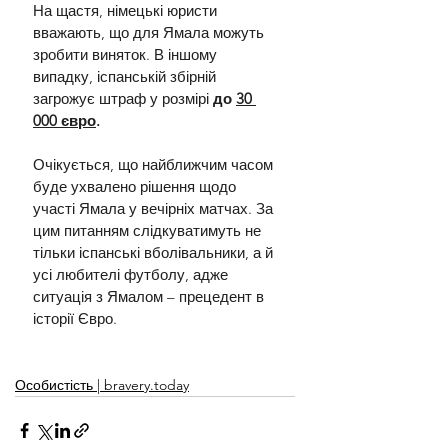
На щастя, німецькі юристи 
вважають, що для Ямала можуть 
зробити виняток. В іншому 
випадку, іспанській збірній 
загрожує штраф у розмірі 
до 
30 
000 євро
.
Очікується, що найближчим часом 
буде ухвалено рішення щодо 
участі Ямала у вечірніх матчах. За 
цим питанням слідкуватимуть не 
тільки іспанські вболівальники, а й 
усі любителі футболу, адже 
ситуація з Ямалом – прецедент в 
історії Євро.
Особистість | bravery.today