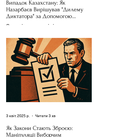
Випадок Казахстану: Як
Назарбаєв Вирішував "Дилему
Диктатора" за Допомогою
Ресурсів та Партії
Сучасні авторитарні лідери часто
проводять вибори, але не для чесної
конкуренції, а для зміцнення своєї
влади. Як пояснює Масаакі...
3 квіт. 2025 р.
Читати 3 хв
Як Закони Стають Зброєю:
Маніпуляції Виборчим