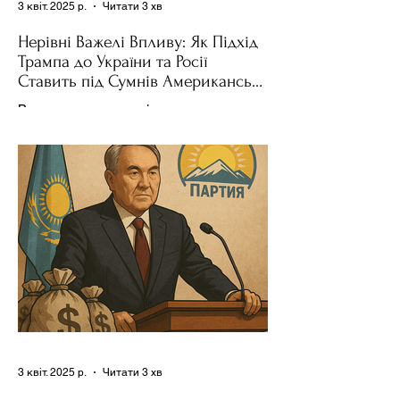
3 квіт. 2025 р.
Читати 3 хв
Нерівні Важелі Впливу: Як Підхід
Трампа до України та Росії
Ставить під Сумнів Американську
Держполітику
Використання важелів впливу – як
позитивних, так і негативних – для
зміни поведінки інших держав завжди
було невід'ємною частиною...
3 квіт. 2025 р.
Читати 3 хв