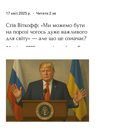
17 квіт. 2025 р.
Читати 2 хв
Стів Віткофф: «Ми можемо бути
на порозі чогось дуже важливого
для світу» — але що це означає?
14 квітня 2025 року , в інтерв’ю на Fox
News , спецпосланець Дональда
Трампа та бізнесмен Стів Віткофф
поділився враженнями після...