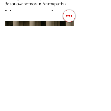
Законодавством в Автократіях
Вибори в авторитарних країнах часто
нагадують спектакль, де результат
відомий заздалегідь. Замість чесної
боротьби за владу, вони...
3 квіт. 2025 р.
Читати 2 хв
Фіскальна Політика як
Інструмент Електоральних
Маніпуляцій в Автократіях