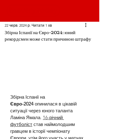
22 черв. 2024 р.
Читати 1 хв
Збірна Іспанії на Євро-2024: юний
рекордсмен може стати причиною штрафу
Збірна Іспанії на 
Євро-2024
 опинилася в цікавій 
ситуації через юного таланта 
Ламіна Ямала. 
16-річний 
футболіст
 став наймолодшим 
гравцем в історії чемпіонату 
Європи, утім його участь у матчах 