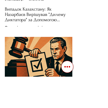
Випадок Казахстану: Як
Назарбаєв Вирішував "Дилему
Диктатора" за Допомогою
Ресурсів та Партії
Сучасні авторитарні лідери часто
проводять вибори, але не для чесної
конкуренції, а для зміцнення своєї
влади. Як пояснює Масаакі...
3 квіт. 2025 р.
Читати 3 хв