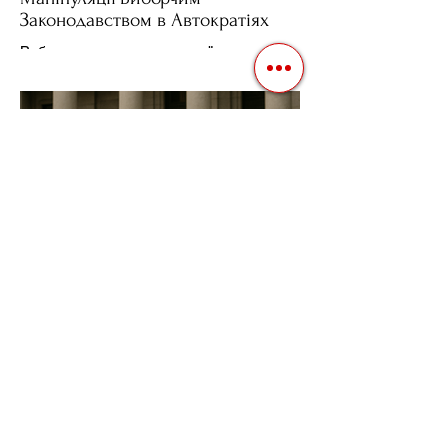
Законодавством в Автократіях
Вибори в авторитарних країнах часто
нагадують спектакль, де результат
відомий заздалегідь. Замість чесної
боротьби за владу, вони...
3 квіт. 2025 р.
Читати 2 хв
Фіскальна Політика як
Інструмент Електоральних
Маніпуляцій в Автократіях