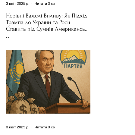
3 квіт. 2025 р.
Читати 3 хв
Нерівні Важелі Впливу: Як Підхід
Трампа до України та Росії
Ставить під Сумнів Американську
Держполітику
Використання важелів впливу – як
позитивних, так і негативних – для
зміни поведінки інших держав завжди
було невід'ємною частиною...
3 квіт. 2025 р.
Читати 3 хв