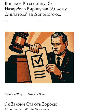
Випадок Казахстану: Як
Назарбаєв Вирішував "Дилему
Диктатора" за Допомогою
Ресурсів та Партії
Сучасні авторитарні лідери часто
проводять вибори, але не для чесної
конкуренції, а для зміцнення своєї
влади. Як пояснює Масаакі...
3 квіт. 2025 р.
Читати 3 хв
Як Закони Стають Зброєю:
Маніпуляції Виборчим