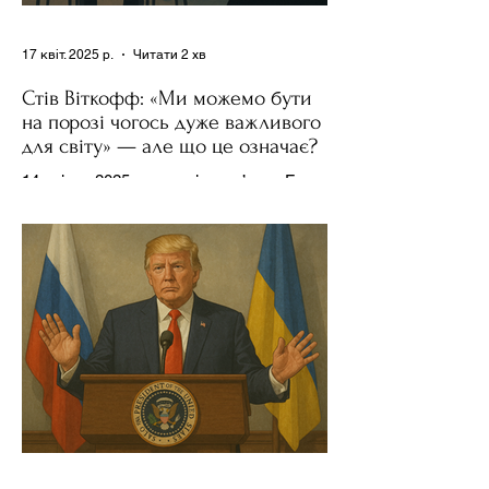
17 квіт. 2025 р.
Читати 2 хв
Стів Віткофф: «Ми можемо бути
на порозі чогось дуже важливого
для світу» — але що це означає?
14 квітня 2025 року , в інтерв’ю на Fox
News , спецпосланець Дональда
Трампа та бізнесмен Стів Віткофф
поділився враженнями після...