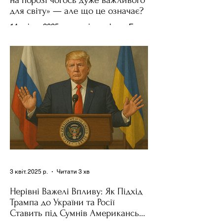
на порозі чогось дуже важливого
для світу» — але що це означає?
14 квітня 2025 року , в інтерв’ю на Fox
News , спецпосланець Дональда
Трампа та бізнесмен Стів Віткофф
поділився враженнями після...
3 квіт. 2025 р.
Читати 3 хв
Нерівні Важелі Впливу: Як Підхід
Трампа до України та Росії
Ставить під Сумнів Американську