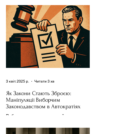
конкуренції, а для зміцнення своєї
влади. Як пояснює Масаакі...
3 квіт. 2025 р.
Читати 3 хв
Як Закони Стають Зброєю:
Маніпуляції Виборчим
Законодавством в Автократіях
Вибори в авторитарних країнах часто
нагадують спектакль, де результат
відомий заздалегідь. Замість чесної