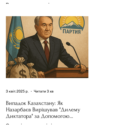
Держполітику
Використання важелів впливу – як
позитивних, так і негативних – для
зміни поведінки інших держав завжди
було невід'ємною частиною...
3 квіт. 2025 р.
Читати 3 хв
Випадок Казахстану: Як
Назарбаєв Вирішував "Дилему
Диктатора" за Допомогою
Ресурсів та Партії
Сучасні авторитарні лідери часто
проводять вибори, але не для чесної