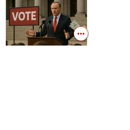
боротьби за владу, вони...
3 квіт. 2025 р.
Читати 2 хв
Фіскальна Політика як
Інструмент Електоральних
Маніпуляцій в Автократіях
В авторитарних режимах вибори часто
перетворюються з механізму народного
волевиявлення на інструмент
утримання влади та демонстрації...