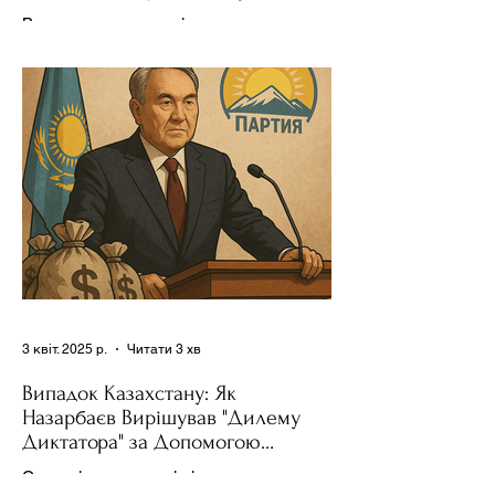
Держполітику
Використання важелів впливу – як
позитивних, так і негативних – для
зміни поведінки інших держав завжди
було невід'ємною частиною...
3 квіт. 2025 р.
Читати 3 хв
Випадок Казахстану: Як
Назарбаєв Вирішував "Дилему
Диктатора" за Допомогою
Ресурсів та Партії
Сучасні авторитарні лідери часто