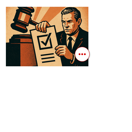
проводять вибори, але не для чесної
конкуренції, а для зміцнення своєї
влади. Як пояснює Масаакі...
3 квіт. 2025 р.
Читати 3 хв
Як Закони Стають Зброєю:
Маніпуляції Виборчим
Законодавством в Автократіях
Вибори в авторитарних країнах часто
нагадують спектакль, де результат
відомий заздалегідь. Замість чесної