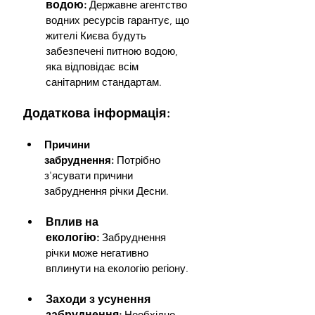
водою:
Державне агентство 
водних ресурсів гарантує, що 
жителі Києва будуть 
забезпечені питною водою, 
яка відповідає всім 
санітарним стандартам.
Додаткова інформація:
Причини 
забруднення:
Потрібно 
з'ясувати причини 
забруднення річки Десни.
Вплив на 
екологію:
Забруднення 
річки може негативно 
вплинути на екологію регіону.
Заходи з усунення 
забруднення:
Необхідно 