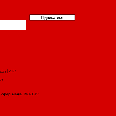
Підписатися
oday
| 2023
my
у сфері медіа: R40-05151