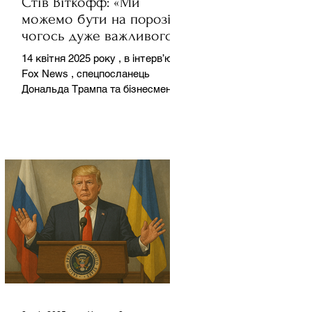
Стів Віткофф: «Ми
можемо бути на порозі
чогось дуже важливого
для світу» — але що це
14 квітня 2025 року , в інтерв’ю на
означає?
Fox News , спецпосланець
Дональда Трампа та бізнесмен
Стів Віткофф поділився
враженнями після...