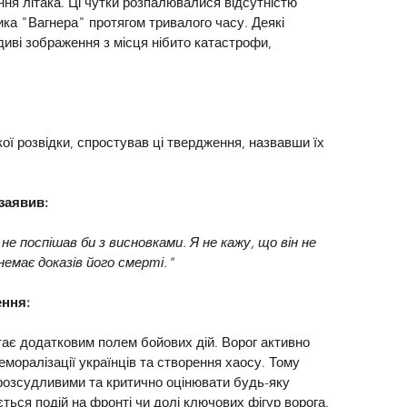
ня літака. Ці чутки розпалювалися відсутністю 
ика "Вагнера" протягом тривалого часу. Деякі 
иві зображення з місця нібито катастрофи, 
ої розвідки, спростував ці твердження, назвавши їх 
заявив:
не поспішав би з висновками. Я не кажу, що він не 
немає доказів його смерті."
ення:
тає додатковим полем бойових дій. Ворог активно 
оралізації українців та створення хаосу. Тому 
озсудливими та критично оцінювати будь-яку 
ться подій на фронті чи долі ключових фігур ворога.