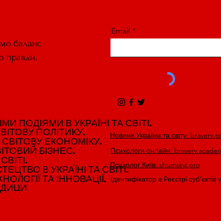
Email
ємо баланс
ю правди.
И ПОДІЯМИ В УКРАЇНІ ТА СВІТІ.
И ПОДІЯМИ В УКРАЇНІ ТА СВІТІ.
ВІТОВУ ПОЛІТИКУ.
ВІТОВУ ПОЛІТИКУ.
Новини України та світу: bravery.t
 СВІТОВУ ЕКОНОМІКУ.
 СВІТОВУ ЕКОНОМІКУ.
ІТОВИЙ БІЗНЕС.
ІТОВИЙ БІЗНЕС.
Психологи онлайн: bravery.acade
СВІТІ.
СВІТІ.
Психолог Київ: shumskyi.pro
ЕЦТВО В УКРАЇНІ ТА СВІТІ.
ЕЦТВО В УКРАЇНІ ТА СВІТІ.
НОЛОГІЇ ТА ІННОВАЦІЇ.
НОЛОГІЇ ТА ІННОВАЦІЇ.
Ідентифікатор в Реєстрі суб’єктів 
ЕДИЦИ
ЕДИЦИ