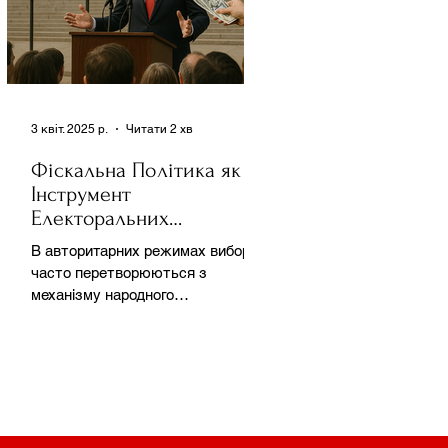
3 квіт. 2025 р.
Читати 2 хв
Фіскальна Політика як
Інструмент
Електоральних
Маніпуляцій в
В авторитарних режимах вибори
Автократіях
часто перетворюються з
механізму народного
волевиявлення на інструмент
утримання влади та
демонстрації...