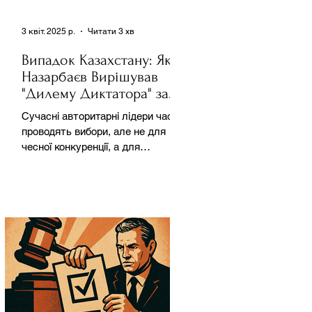
3 квіт. 2025 р.
Читати 3 хв
Випадок Казахстану: Як
Назарбаєв Вирішував
"Дилему Диктатора" за
Допомогою Ресурсів та
Сучасні авторитарні лідери часто
Партії
проводять вибори, але не для
чесної конкуренції, а для
зміцнення своєї влади. Як
пояснює Масаакі...