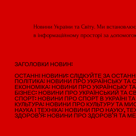
Новини України та Світу. Ми встановлю
в інформаційному просторі за допомого
ЗАГОЛОВКИ НОВИН:
ЗАГОЛОВКИ НОВИН:
ОСТАННІ НОВИНИ: СЛІДКУЙТЕ ЗА ОСТАННІМ
ОСТАННІ НОВИНИ: СЛІДКУЙТЕ ЗА ОСТАННІМ
ПОЛІТИКА: НОВИНИ ПРО УКРАЇНСЬКУ ТА С
ПОЛІТИКА: НОВИНИ ПРО УКРАЇНСЬКУ ТА С
ЕКОНОМІКА: НОВИНИ ПРО УКРАЇНСЬКУ ТА
ЕКОНОМІКА: НОВИНИ ПРО УКРАЇНСЬКУ ТА
БІЗНЕС: НОВИНИ ПРО УКРАЇНСЬКИЙ ТА СВ
БІЗНЕС: НОВИНИ ПРО УКРАЇНСЬКИЙ ТА СВ
СПОРТ: НОВИНИ ПРО СПОРТ В УКРАЇНІ ТА 
СПОРТ: НОВИНИ ПРО СПОРТ В УКРАЇНІ ТА 
КУЛЬТУРА: НОВИНИ ПРО КУЛЬТУРУ ТА МИСТ
КУЛЬТУРА: НОВИНИ ПРО КУЛЬТУРУ ТА МИСТ
НАУКА І ТЕХНІКА: НОВИНИ ПРО НАУКУ, ТЕХ
НАУКА І ТЕХНІКА: НОВИНИ ПРО НАУКУ, ТЕХ
ЗДОРОВ'Я: НОВИНИ ПРО ЗДОРОВ'Я ТА М
ЗДОРОВ'Я: НОВИНИ ПРО ЗДОРОВ'Я ТА М