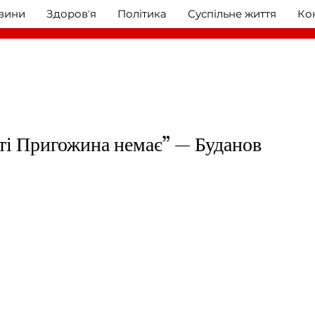
овини
Здоровʼя
Політика
Суспільне життя
Ко
ті Пригожина немає” — Буданов