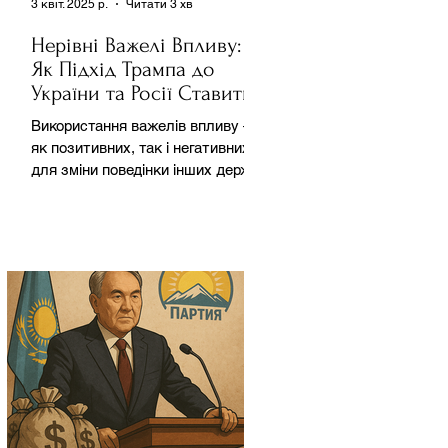
3 квіт. 2025 р.
Читати 3 хв
Нерівні Важелі Впливу:
Як Підхід Трампа до
України та Росії Ставить
під Сумнів Американську
Використання важелів впливу –
Держполітику
як позитивних, так і негативних –
для зміни поведінки інших держав
завжди було невід'ємною
частиною...