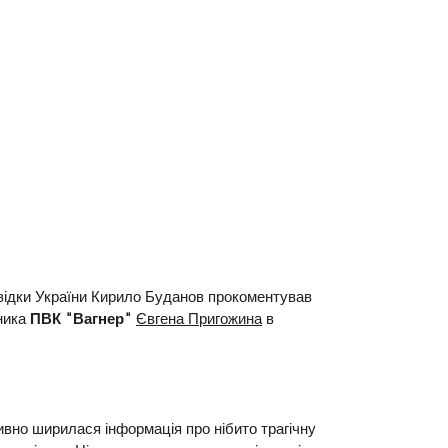
відки України Кирило Буданов прокоментував 
ника 
ПВК "Вагнер"
Євгена Пригожина
 в 
ивно ширилася інформація про нібито трагічну 