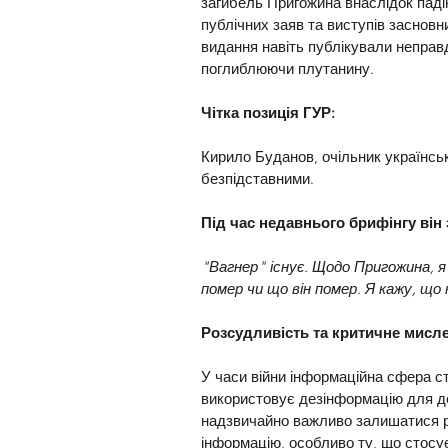
загибель Пригожина внаслідок падін
публічних заяв та виступів засновн
видання навіть публікували неправд
поглиблюючи плутанину.
Чітка позиція ГУР:
Кирило Буданов, очільник українськ
безпідставними. 
Під час недавнього брифінгу він 
"Вагнер" існує. Щодо Пригожина, я 
помер чи що він помер. Я кажу, що 
Розсудливість та критичне мисл
У часи війни інформаційна сфера с
використовує дезінформацію для дем
надзвичайно важливо залишатися р
інформацію, особливо ту, що стосує