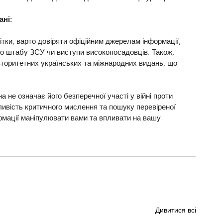
ані:
ітки, варто довіряти офіційним джерелам інформації, 
о штабу ЗСУ чи виступи високопосадовців. Також, 
вторитетних українських та міжнародних видань, що 
а не означає його безперечної участі у війні проти 
ливість критичного мислення та пошуку перевіреної 
рмації маніпулювати вами та впливати на вашу 
Дивитися всі