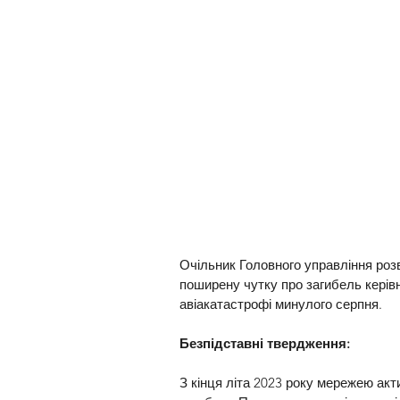
Очільник Головного управління роз
поширену чутку про загибель керів
авіакатастрофі минулого серпня.
Безпідставні твердження:
З кінця літа 2023 року мережею акт