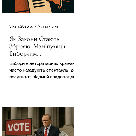
3 квіт. 2025 р.
Читати 3 хв
Як Закони Стають
Зброєю: Маніпуляції
Виборчим
Законодавством в
Вибори в авторитарних країнах
Автократіях
часто нагадують спектакль, де
результат відомий заздалегідь.
Замість чесної боротьби за владу,
вони...