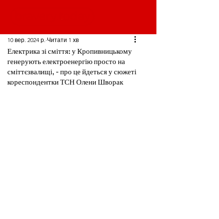
10 вер. 2024 р.
Читати 1 хв
Електрика зі сміття: у Кропивницькому
генерують електроенергію просто на
сміттєзвалищі, - про це йдеться у сюжеті
кореспондентки ТСН Олени Шворак