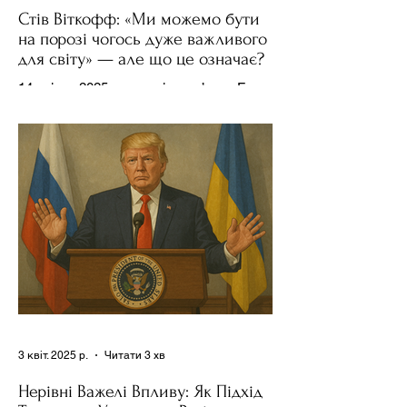
Стів Віткофф: «Ми можемо бути
на порозі чогось дуже важливого
для світу» — але що це означає?
14 квітня 2025 року , в інтерв’ю на Fox
News , спецпосланець Дональда
Трампа та бізнесмен Стів Віткофф
поділився враженнями після...
3 квіт. 2025 р.
Читати 3 хв
Нерівні Важелі Впливу: Як Підхід