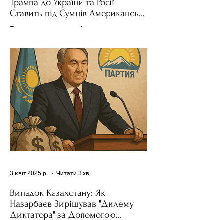
Трампа до України та Росії
Ставить під Сумнів Американську
Держполітику
Використання важелів впливу – як
позитивних, так і негативних – для
зміни поведінки інших держав завжди
було невід'ємною частиною...
3 квіт. 2025 р.
Читати 3 хв
Випадок Казахстану: Як
Назарбаєв Вирішував "Дилему
Диктатора" за Допомогою