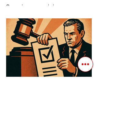
Ресурсів та Партії
Сучасні авторитарні лідери часто
проводять вибори, але не для чесної
конкуренції, а для зміцнення своєї
влади. Як пояснює Масаакі...
3 квіт. 2025 р.
Читати 3 хв
Як Закони Стають Зброєю:
Маніпуляції Виборчим
Законодавством в Автократіях
Вибори в авторитарних країнах часто