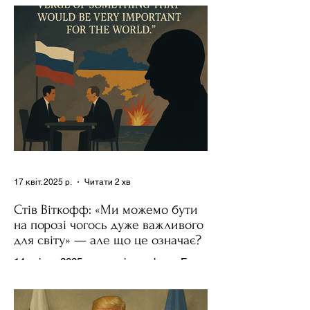
17 квіт. 2025 р.
Читати 2 хв
Стів Віткофф: «Ми можемо бути
на порозі чогось дуже важливого
для світу» — але що це означає?
14 квітня 2025 року , в інтерв’ю на Fox
News , спецпосланець Дональда
Трампа та бізнесмен Стів Віткофф
поділився враженнями після...