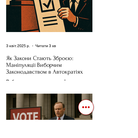
3 квіт. 2025 р.
Читати 3 хв
Як Закони Стають Зброєю:
Маніпуляції Виборчим
Законодавством в Автократіях
Вибори в авторитарних країнах часто
нагадують спектакль, де результат
відомий заздалегідь. Замість чесної
боротьби за владу, вони...