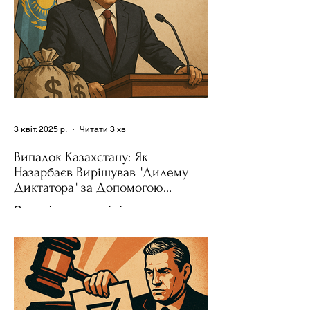
3 квіт. 2025 р.
Читати 3 хв
Випадок Казахстану: Як
Назарбаєв Вирішував "Дилему
Диктатора" за Допомогою
Ресурсів та Партії
Сучасні авторитарні лідери часто
проводять вибори, але не для чесної
конкуренції, а для зміцнення своєї
влади. Як пояснює Масаакі...