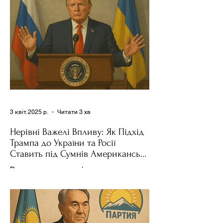
3 квіт. 2025 р.
Читати 3 хв
Нерівні Важелі Впливу: Як Підхід
Трампа до України та Росії
Ставить під Сумнів Американську
Держполітику
Використання важелів впливу – як
позитивних, так і негативних – для
зміни поведінки інших держав завжди
було невід'ємною частиною...