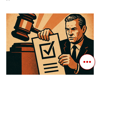
Сучасні авторитарні лідери часто
проводять вибори, але не для чесної
конкуренції, а для зміцнення своєї
влади. Як пояснює Масаакі...
3 квіт. 2025 р.
Читати 3 хв
Як Закони Стають Зброєю:
Маніпуляції Виборчим
Законодавством в Автократіях
Вибори в авторитарних країнах часто
нагадують спектакль, де результат