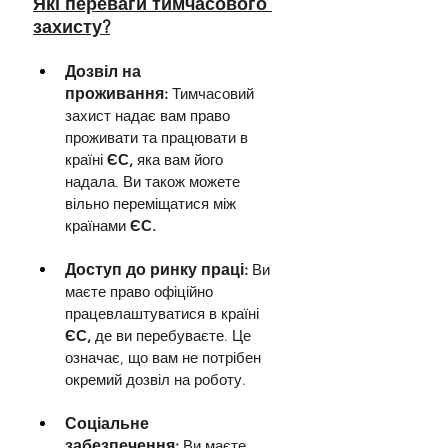
Які переваги тимчасового 
захисту?
Дозвіл на 
проживання:
Тимчасовий 
захист надає вам право 
проживати та працювати в 
країні 
ЄС,
 яка вам його 
надала. Ви також можете 
вільно переміщатися між 
країнами 
ЄС.
Доступ до ринку праці:
Ви 
маєте право офіційно 
працевлаштуватися в країні 
ЄС,
 де ви перебуваєте. Це 
означає, що вам не потрібен 
окремий дозвіл на роботу.
Соціальне 
забезпечення:
Ви маєте 