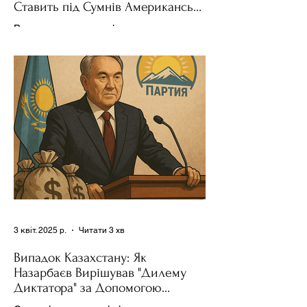
Ставить під Сумнів Американську
Держполітику
Використання важелів впливу – як
позитивних, так і негативних – для
зміни поведінки інших держав завжди
було невід'ємною частиною...
3 квіт. 2025 р.
Читати 3 хв
Випадок Казахстану: Як
Назарбаєв Вирішував "Дилему
Диктатора" за Допомогою
Ресурсів та Партії