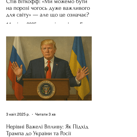
Стів Віткофф: «Ми можемо бути
на порозі чогось дуже важливого
для світу» — але що це означає?
14 квітня 2025 року , в інтерв’ю на Fox
News , спецпосланець Дональда
Трампа та бізнесмен Стів Віткофф
поділився враженнями після...
3 квіт. 2025 р.
Читати 3 хв
Нерівні Важелі Впливу: Як Підхід
Трампа до України та Росії