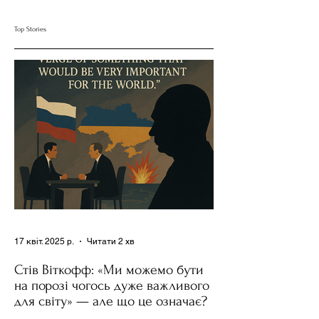
Росії Ставить під
Диктатора" за
Сумнів Американську
Допомогою Ресурсів
Top Stories
Держполітику
та Партії
17 квіт. 2025 р.
Читати 2 хв
Стів Віткофф: «Ми можемо бути
на порозі чогось дуже важливого
для світу» — але що це означає?