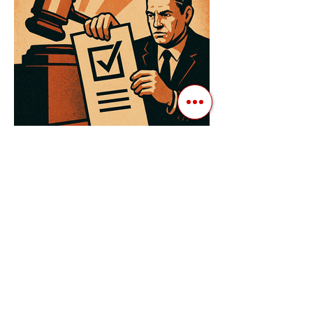
3 квіт. 2025 р.
Читати 3 хв
Як Закони Стають Зброєю:
Маніпуляції Виборчим
Законодавством в Автократіях
Вибори в авторитарних країнах часто
нагадують спектакль, де результат
відомий заздалегідь. Замість чесної
боротьби за владу, вони...