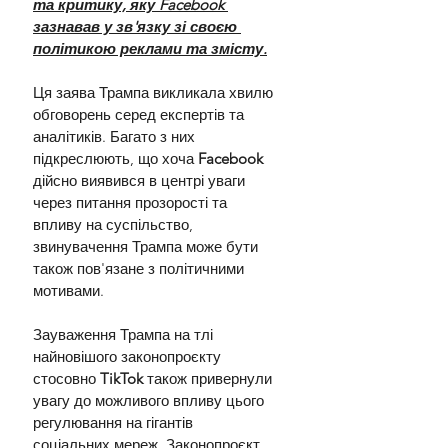
та критику, яку Facebook 
зазнавав у зв'язку зі своєю 
політикою реклами та змісту.
Ця заява Трампа викликала хвилю 
обговорень серед експертів та 
аналітиків. Багато з них 
підкреслюють, що хоча 
Facebook 
дійсно виявився в центрі уваги 
через питання прозорості та 
впливу на суспільство, 
звинувачення Трампа може бути 
також пов'язане з політичними 
мотивами.
Зауваження Трампа на тлі 
найновішого законопроєкту 
стосовно 
TikTok 
також привернули 
увагу до можливого впливу цього 
регулювання на гігантів 
соціальних мереж. Законопроєкт, 