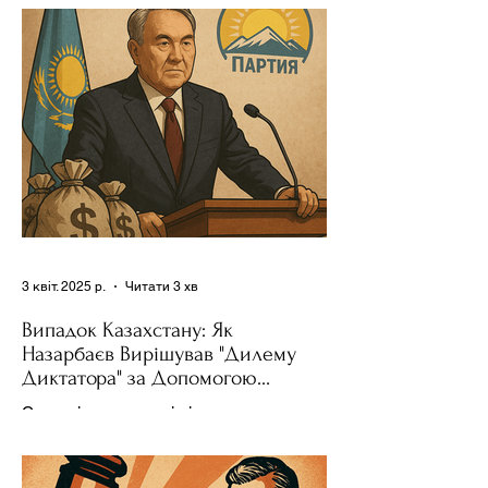
зміни поведінки інших держав завжди
було невід'ємною частиною...
3 квіт. 2025 р.
Читати 3 хв
Випадок Казахстану: Як
Назарбаєв Вирішував "Дилему
Диктатора" за Допомогою
Ресурсів та Партії
Сучасні авторитарні лідери часто
проводять вибори, але не для чесної
конкуренції, а для зміцнення своєї
влади. Як пояснює Масаакі...