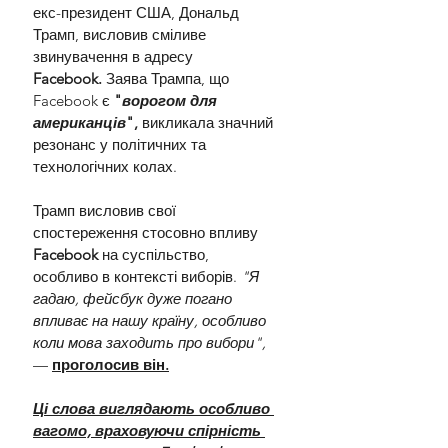
екс-президент США, Дональд 
Трамп, висловив сміливе 
звинувачення в адресу 
Facebook.
 Заява Трампа, що 
Facebook є
 "
ворогом для 
американців
", 
викликала значний 
резонанс у політичних та 
технологічних колах.
Трамп висловив свої 
спостереження стосовно впливу 
Facebook 
на суспільство, 
особливо в контексті виборів. 
"Я 
гадаю, фейсбук дуже погано 
впливає на нашу країну, особливо 
коли мова заходить про вибори", 
— 
проголосив він.
Ці слова виглядають особливо 
вагомо, враховуючи спірність 