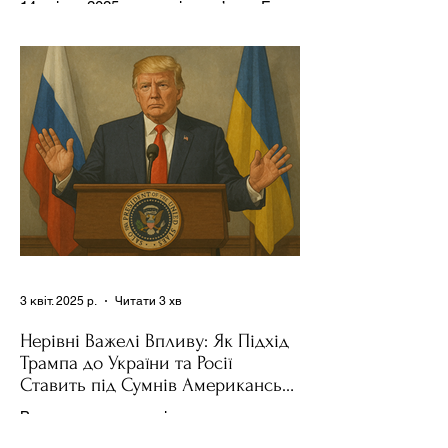
14 квітня 2025 року , в інтерв’ю на Fox
News , спецпосланець Дональда
Трампа та бізнесмен Стів Віткофф
поділився враженнями після...
3 квіт. 2025 р.
Читати 3 хв
Нерівні Важелі Впливу: Як Підхід
Трампа до України та Росії
Ставить під Сумнів Американську
Держполітику
Використання важелів впливу – як
позитивних, так і негативних – для