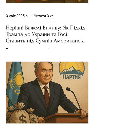
3 квіт. 2025 р.
Читати 3 хв
Нерівні Важелі Впливу: Як Підхід
Трампа до України та Росії
Ставить під Сумнів Американську
Держполітику
Використання важелів впливу – як
позитивних, так і негативних – для
зміни поведінки інших держав завжди
було невід'ємною частиною...