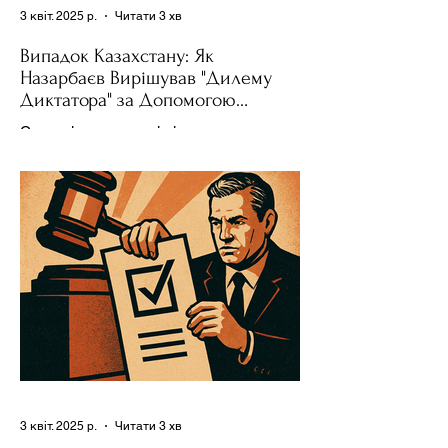
3 квіт. 2025 р.
Читати 3 хв
Випадок Казахстану: Як
Назарбаєв Вирішував "Дилему
Диктатора" за Допомогою
Ресурсів та Партії
Сучасні авторитарні лідери часто
проводять вибори, але не для чесної
конкуренції, а для зміцнення своєї
влади. Як пояснює Масаакі...
3 квіт. 2025 р.
Читати 3 хв