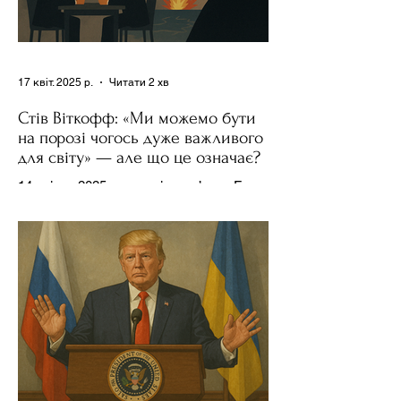
17 квіт. 2025 р.
Читати 2 хв
Стів Віткофф: «Ми можемо бути
на порозі чогось дуже важливого
для світу» — але що це означає?
14 квітня 2025 року , в інтерв’ю на Fox
News , спецпосланець Дональда
Трампа та бізнесмен Стів Віткофф
поділився враженнями після...