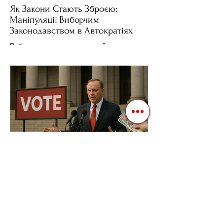
Як Закони Стають Зброєю:
Маніпуляції Виборчим
Законодавством в Автократіях
Вибори в авторитарних країнах часто
нагадують спектакль, де результат
відомий заздалегідь. Замість чесної
боротьби за владу, вони...
3 квіт. 2025 р.
Читати 2 хв
Фіскальна Політика як