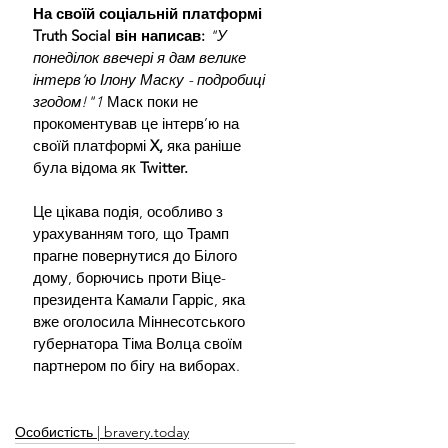
На своїй соціальній платформі 
Truth Social він написав:
 "У 
понеділок ввечері я дам велике 
інтерв’ю Ілону Маску - подробиці 
згодом!"1
 Маск поки не 
прокоментував це інтерв’ю на 
своїй платформі
 X, 
яка раніше 
була відома як 
Twitter.
Це цікава подія, особливо з 
урахуванням того, що Трамп 
прагне повернутися до Білого 
дому, борючись проти Віце-
президента Камали Гарріс, яка 
вже оголосила Міннесотського 
губернатора Тіма Волца своїм 
партнером по бігу на виборах.
Особистість | bravery.today